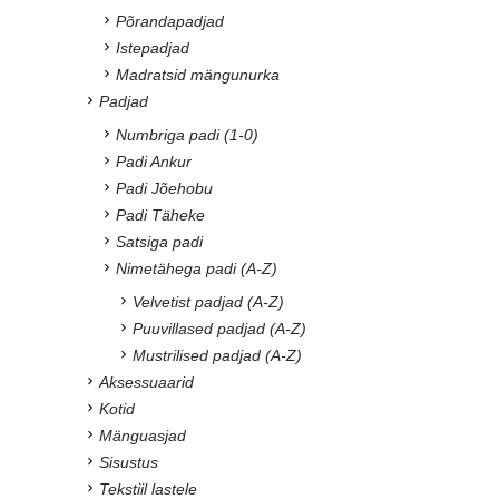
Põrandapadjad
Istepadjad
Madratsid mängunurka
Padjad
Numbriga padi (1-0)
Padi Ankur
Padi Jõehobu
Padi Täheke
Satsiga padi
Nimetähega padi (A-Z)
Velvetist padjad (A-Z)
Puuvillased padjad (A-Z)
Mustrilised padjad (A-Z)
Aksessuaarid
Kotid
Mänguasjad
Sisustus
Tekstiil lastele