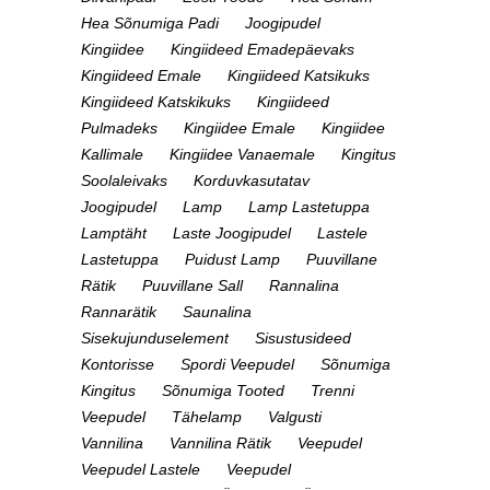
Hea Sõnumiga Padi
Joogipudel
Kingiidee
Kingiideed Emadepäevaks
Kingiideed Emale
Kingiideed Katsikuks
Kingiideed Katskikuks
Kingiideed
Pulmadeks
Kingiidee Emale
Kingiidee
Kallimale
Kingiidee Vanaemale
Kingitus
Soolaleivaks
Korduvkasutatav
Joogipudel
Lamp
Lamp Lastetuppa
Lamptäht
Laste Joogipudel
Lastele
Lastetuppa
Puidust Lamp
Puuvillane
Rätik
Puuvillane Sall
Rannalina
Rannarätik
Saunalina
Sisekujunduselement
Sisustusideed
Kontorisse
Spordi Veepudel
Sõnumiga
Kingitus
Sõnumiga Tooted
Trenni
Veepudel
Tähelamp
Valgusti
Vannilina
Vannilina Rätik
Veepudel
Veepudel Lastele
Veepudel