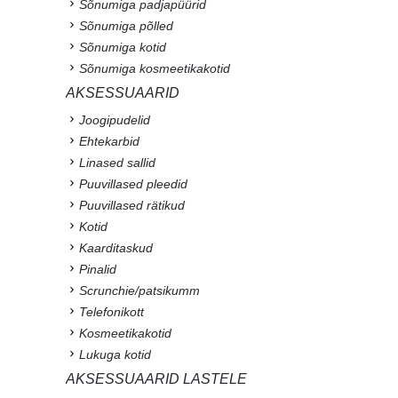
Sõnumiga padjapüürid
Sõnumiga põlled
Sõnumiga kotid
Sõnumiga kosmeetikakotid
AKSESSUAARID
Joogipudelid
Ehtekarbid
Linased sallid
Puuvillased pleedid
Puuvillased rätikud
Kotid
Kaarditaskud
Pinalid
Scrunchie/patsikumm
Telefonikott
Kosmeetikakotid
Lukuga kotid
AKSESSUAARID LASTELE