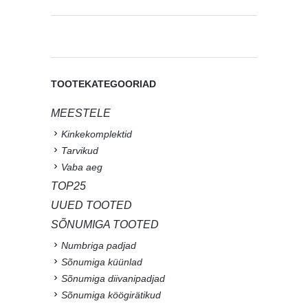
TOOTEKATEGOORIAD
MEESTELE
Kinkekomplektid
Tarvikud
Vaba aeg
TOP25
UUED TOOTED
SÕNUMIGA TOOTED
Numbriga padjad
Sõnumiga küünlad
Sõnumiga diivanipadjad
Sõnumiga köögirätikud