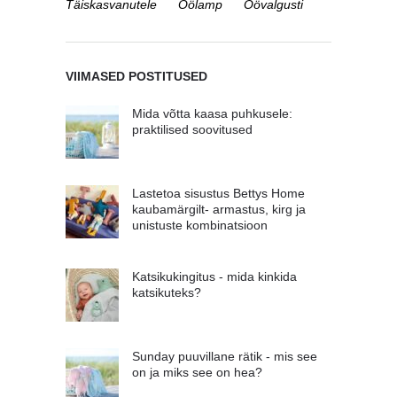
Täiskasvanutele
Öölamp
Öövalgusti
VIIMASED POSTITUSED
Mida võtta kaasa puhkusele:
praktilised soovitused
Lastetoa sisustus Bettys Home
kaubamärgilt- armastus, kirg ja
unistuste kombinatsioon
Katsikukingitus - mida kinkida
katsikuteks?
Sunday puuvillane rätik - mis see
on ja miks see on hea?