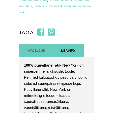
rannalina
,
rannarätik
,
reisilina
,
reisirätik
,
sauna rätik
,
saunalina
,
trenni lina
,
trennirätik
,
vannilina
,
vannilina
rätik
JAGA
KIRJELDUS
LISAINFO
100% puuvillane rätik
New York on
superpehme ja luksuslik toode.
Pehmed kulutatud kivipesu värvitoonid
sobivad suurepäraselt igasse koju.
Puuvillane rätik New York on
mitmekülgne toode – kasuta
saunalinana, rannarätikuna,
vannirätikuna, reisirätikuna,