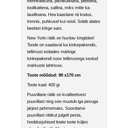
trennirätikuna, piknikulinana, pleedina,
toolikattena, sallina, miks mitte ka
laudlinana. Hea kaaslane nii kodus,
trennis, puhkusel kui reisil. Sobib alates
beebist kõrge eani.
New Yorki rätik on huvitav kingiidee!
Toode on saadaval ka kinkepakendis,
tellimust esitades märkige
kinkepakendi soov tellimusega seotud
märkuste lahtrisse.
Toote mõõdud: 90 x170 cm
Toote kaal: 400 gr
Puuvillane rätik on kvaliteetsest
puuvillast ning see muutub iga pesuga
järjest pehmemaks. Soovitame
puuvillast rätikut julgelt pesta,
hooldusjuhised leiate toote küljes