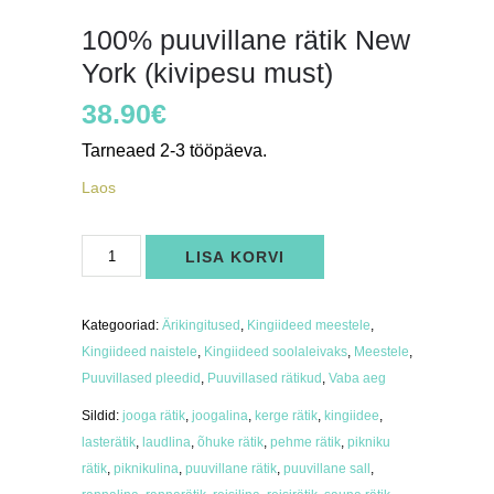
100% puuvillane rätik New
York (kivipesu must)
38.90
€
Tarneaed 2-3 tööpäeva.
Laos
100%
LISA KORVI
puuvillane
rätik
New
York
(kivipesu
Kategooriad:
Ärikingitused
,
Kingiideed meestele
,
must)
kogus
Kingiideed naistele
,
Kingiideed soolaleivaks
,
Meestele
,
Puuvillased pleedid
,
Puuvillased rätikud
,
Vaba aeg
Sildid:
jooga rätik
,
joogalina
,
kerge rätik
,
kingiidee
,
lasterätik
,
laudlina
,
õhuke rätik
,
pehme rätik
,
pikniku
rätik
,
piknikulina
,
puuvillane rätik
,
puuvillane sall
,