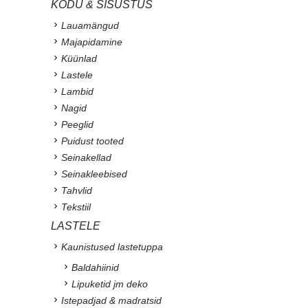
KODU & SISUSTUS
Lauamängud
Majapidamine
Küünlad
Lastele
Lambid
Nagid
Peeglid
Puidust tooted
Seinakellad
Seinakleebised
Tahvlid
Tekstiil
LASTELE
Kaunistused lastetuppa
Baldahiinid
Lipuketid jm deko
Istepadjad & madratsid