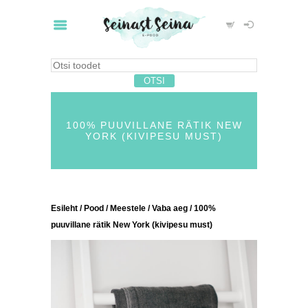
100% PUUVILLANE RÄTIK NEW
YORK (KIVIPESU MUST)
Esileht
/
Pood
/
Meestele
/
Vaba aeg
/ 100%
puuvillane rätik New York (kivipesu must)