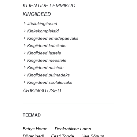
KLIENTIDE LEMMIKUD
KINGIIDEED
Jõulukingitused
Kinkekomplektid
Kingiideed emadepäevaks
Kingiideed katsikuks
Kingiideed lastele
Kingiideed meestele
Kingiideed naistele
Kingiideed pulmadeks
Kingiideed soolaleivaks
ÄRIKINGITUSED
TEEMAD
Bettys Home
Deokratiivne Lamp
Diivanipadi
Eesti Toode
Hea Sõnum