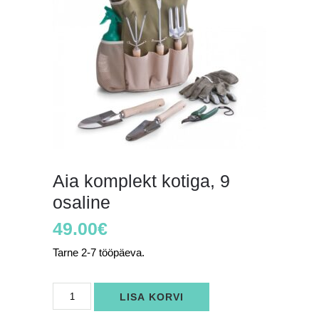
Aia komplekt kotiga, 9
osaline
49.00
€
Tarne 2-7 tööpäeva.
Aia
LISA KORVI
komplekt
kotiga,
9