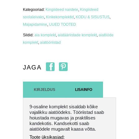
osaline
kogus
Kategooriad:
Kingiideed naistele
,
Kingiideed
soolaleivaks
,
Kinkekomplektid
,
KODU & SISUSTUS
,
Majapidamine
,
UUED TOOTED
Sildid:
aia komplekt
,
aiatääriistade komplekt
,
aiatööde
komplekt
,
aiatööriistad
JAGA
KIRJELDUS
LISAINFO
9-osaline komplekt sisaldab kõike
vajalikku aiatöödeks. Tööriistad saab
hoiustada mugavas ja praktilises
kandekotis. Kandsekotti saab
aiatöödele mugavalt kaasa võtta.
Toote üksikasjad: