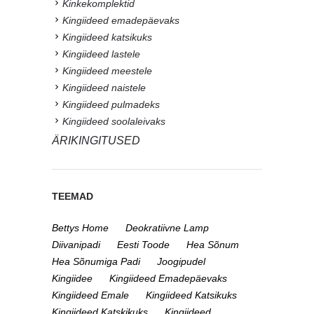
Kinkekomplektid
Kingiideed emadepäevaks
Kingiideed katsikuks
Kingiideed lastele
Kingiideed meestele
Kingiideed naistele
Kingiideed pulmadeks
Kingiideed soolaleivaks
ÄRIKINGITUSED
TEEMAD
Bettys Home
Deokratiivne Lamp
Diivanipadi
Eesti Toode
Hea Sõnum
Hea Sõnumiga Padi
Joogipudel
Kingiidee
Kingiideed Emadepäevaks
Kingiideed Emale
Kingiideed Katsikuks
Kingiideed Katskikuks
Kingiideed