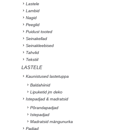
Lastele
Lambid
Nagid
Peeglid
Puidust tooted
Seinakellad
Seinakleebised
Tahvlid
Tekstiil
LASTELE
Kaunistused lastetuppa
Baldahiinid
Lipuketid jm deko
Istepadjad & madratsid
Põrandapadjad
Istepadjad
Madratsid mängunurka
Padjad