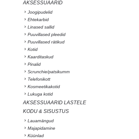
AKSESSUAARID
Joogipudelid
Ehtekarbid
Linased sallid
Puuvillased pleedid
Puuvillased rätikud
Kotid
Kaarditaskud
Pinalid
Scrunchie/patsikumm
Telefonikott
Kosmeetikakotid
Lukuga kotid
AKSESSUAARID LASTELE
KODU & SISUSTUS
Lauamängud
Majapidamine
Küünlad