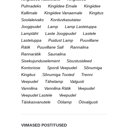
Pulmadeks
Kingiidee Emale
Kingiidee
Kallimale
Kingiidee Vanaemale
Kingitus
Soolaleivaks
Korduvkasutatav
Joogipudel
Lamp
Lamp Lastetuppa
Lamptäht
Laste Joogipudel
Lastele
Lastetuppa
Puidust Lamp
Puuvillane
Rätik
Puuvillane Sall
Rannalina
Rannarätik
Saunalina
Sisekujunduselement
Sisustusideed
Kontorisse
Spordi Veepudel
Sõnumiga
Kingitus
Sõnumiga Tooted
Trenni
Veepudel
Tähelamp
Valgusti
Vannilina
Vannilina Rätik
Veepudel
Veepudel Lastele
Veepudel
Täiskasvanutele
Öölamp
Öövalgusti
VIIMASED POSTITUSED