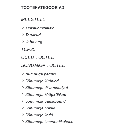
TOOTEKATEGOORIAD
MEESTELE
Kinkekomplektid
Tarvikud
Vaba aeg
TOP25
UUED TOOTED
SÕNUMIGA TOOTED
Numbriga padjad
Sõnumiga küünlad
Sõnumiga diivanipadjad
Sõnumiga köögirätikud
Sõnumiga padjapüürid
Sõnumiga põlled
Sõnumiga kotid
Sõnumiga kosmeetikakotid