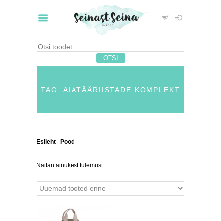
TAG: AIATÄÄRIISTADE KOMPLEKT
Esileht
/
Pood
/ Tooted siltidega “aiatääriistade
komplekt”
Näitan ainukest tulemust