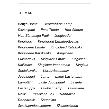
TEEMAD
Bettys Home
Deokratiivne Lamp
Diivanipadi
Eesti Toode
Hea Sõnum
Hea Sõnumiga Padi
Joogipudel
Kingiidee
Kingiideed Emadepäevaks
Kingiideed Emale
Kingiideed Katsikuks
Kingiideed Katskikuks
Kingiideed
Pulmadeks
Kingiidee Emale
Kingiidee
Kallimale
Kingiidee Vanaemale
Kingitus
Soolaleivaks
Korduvkasutatav
Joogipudel
Lamp
Lamp Lastetuppa
Lamptäht
Laste Joogipudel
Lastele
Lastetuppa
Puidust Lamp
Puuvillane
Rätik
Puuvillane Sall
Rannalina
Rannarätik
Saunalina
Sisekujunduselement
Sisustusideed