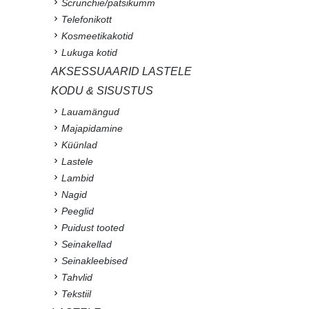
Scrunchie/patsikumm
Telefonikott
Kosmeetikakotid
Lukuga kotid
AKSESSUAARID LASTELE
KODU & SISUSTUS
Lauamängud
Majapidamine
Küünlad
Lastele
Lambid
Nagid
Peeglid
Puidust tooted
Seinakellad
Seinakleebised
Tahvlid
Tekstiil