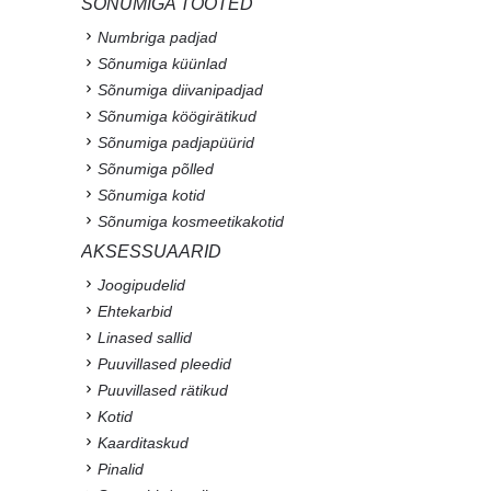
SÕNUMIGA TOOTED
Numbriga padjad
Sõnumiga küünlad
Sõnumiga diivanipadjad
Sõnumiga köögirätikud
Sõnumiga padjapüürid
Sõnumiga põlled
Sõnumiga kotid
Sõnumiga kosmeetikakotid
AKSESSUAARID
Joogipudelid
Ehtekarbid
Linased sallid
Puuvillased pleedid
Puuvillased rätikud
Kotid
Kaarditaskud
Pinalid