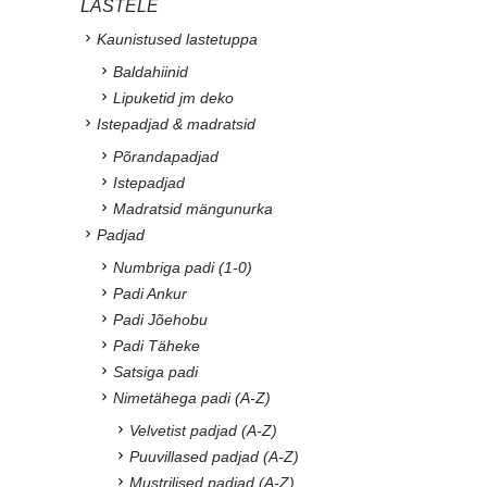
LASTELE
Kaunistused lastetuppa
Baldahiinid
Lipuketid jm deko
Istepadjad & madratsid
Põrandapadjad
Istepadjad
Madratsid mängunurka
Padjad
Numbriga padi (1-0)
Padi Ankur
Padi Jõehobu
Padi Täheke
Satsiga padi
Nimetähega padi (A-Z)
Velvetist padjad (A-Z)
Puuvillased padjad (A-Z)
Mustrilised padjad (A-Z)