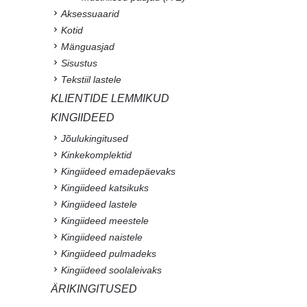
Aksessuaarid
Kotid
Mänguasjad
Sisustus
Tekstiil lastele
KLIENTIDE LEMMIKUD
KINGIIDEED
Jõulukingitused
Kinkekomplektid
Kingiideed emadepäevaks
Kingiideed katsikuks
Kingiideed lastele
Kingiideed meestele
Kingiideed naistele
Kingiideed pulmadeks
Kingiideed soolaleivaks
ÄRIKINGITUSED