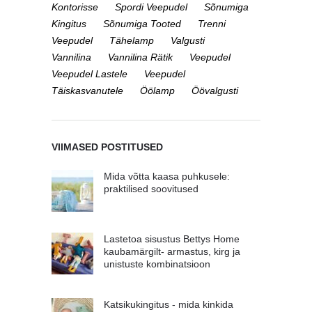
Kontorisse
Spordi Veepudel
Sõnumiga
Kingitus
Sõnumiga Tooted
Trenni
Veepudel
Tähelamp
Valgusti
Vannilina
Vannilina Rätik
Veepudel
Veepudel Lastele
Veepudel
Täiskasvanutele
Öölamp
Öövalgusti
VIIMASED POSTITUSED
Mida võtta kaasa puhkusele:
praktilised soovitused
Lastetoa sisustus Bettys Home
kaubamärgilt- armastus, kirg ja
unistuste kombinatsioon
Katsikukingitus - mida kinkida