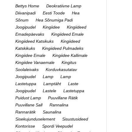
Bettys Home
Deokratiivne Lamp
Diivanipadi
Eesti Toode
Hea
Sõnum
Hea Sõnumiga Padi
Joogipudel
Kingiidee
Kingiideed
Emadepäevaks
Kingiideed Emale
Kingiideed Katsikuks
Kingiideed
Katskikuks
Kingiideed Pulmadeks
Kingiidee Emale
Kingiidee Kallimale
Kingiidee Vanaemale
Kingitus
Soolaleivaks
Korduvkasutatav
Joogipudel
Lamp
Lamp
Lastetuppa
Lamptäht
Laste
Joogipudel
Lastele
Lastetuppa
Puidust Lamp
Puuvillane Rätik
Puuvillane Sall
Rannalina
Rannarätik
Saunalina
Sisekujunduselement
Sisustusideed
Kontorisse
Spordi Veepudel