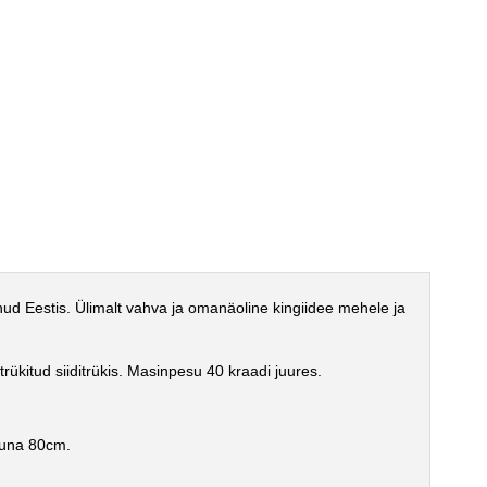
ud Eestis. Ülimalt vahva ja omanäoline kingiidee mehele ja
trükitud siiditrükis. Masinpesu 40 kraadi juures.
etuna 80cm.