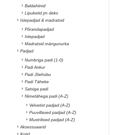
Baldahiinid
Lipuketid jm deko
Istepadjad & madratsid
Põrandapadjad
Istepadjad
Madratsid mängunurka
Padjad
Numbriga padi (1-0)
Padi Ankur
Padi Jõehobu
Padi Täheke
Satsiga padi
Nimetähega padi (A-Z)
Velvetist padjad (A-Z)
Puuvillased padjad (A-Z)
Mustrilised padjad (A-Z)
Aksessuaarid
Kotid