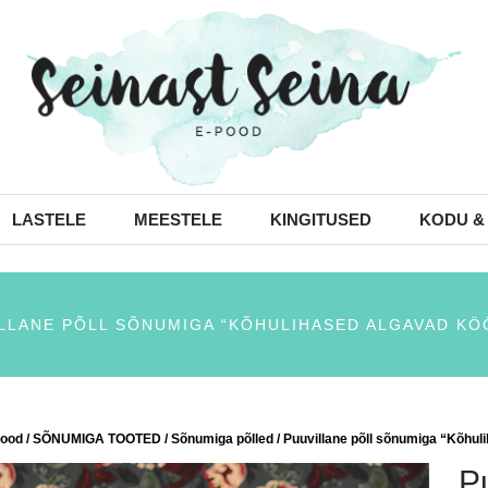
LASTELE
MEESTELE
KINGITUSED
KODU &
LLANE PÕLL SÕNUMIGA “KÕHULIHASED ALGAVAD KÖ
ood
/
SÕNUMIGA TOOTED
/
Sõnumiga põlled
/ Puuvillane põll sõnumiga “Kõhul
P