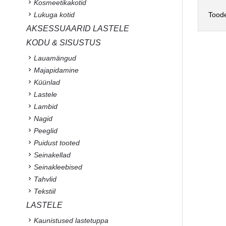
Kosmeetikakotid
Lukuga kotid
Toode
AKSESSUAARID LASTELE
KODU & SISUSTUS
Lauamängud
Majapidamine
Küünlad
Lastele
Lambid
Nagid
Peeglid
Puidust tooted
Seinakellad
Seinakleebised
Tahvlid
Tekstiil
LASTELE
Kaunistused lastetuppa