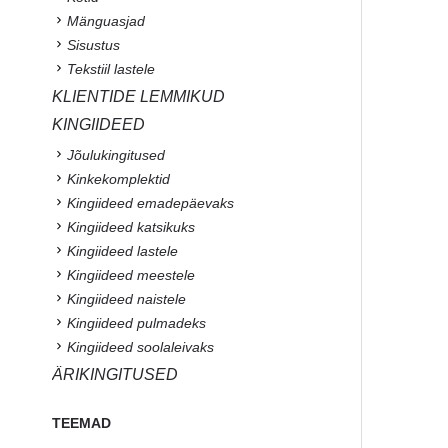
Mänguasjad
Sisustus
Tekstiil lastele
KLIENTIDE LEMMIKUD
KINGIIDEED
Jõulukingitused
Kinkekomplektid
Kingiideed emadepäevaks
Kingiideed katsikuks
Kingiideed lastele
Kingiideed meestele
Kingiideed naistele
Kingiideed pulmadeks
Kingiideed soolaleivaks
ÄRIKINGITUSED
TEEMAD