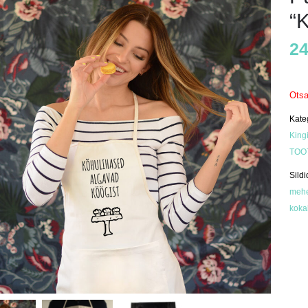
“
24
Ots
Kate
King
TOO
Sildi
meh
koka