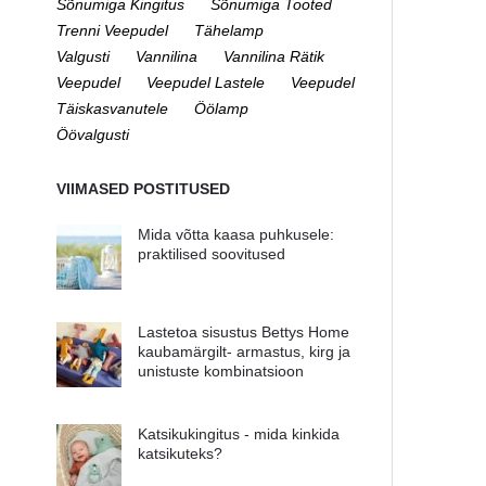
Sõnumiga Kingitus
Sõnumiga Tooted
Trenni Veepudel
Tähelamp
Valgusti
Vannilina
Vannilina Rätik
Veepudel
Veepudel Lastele
Veepudel
Täiskasvanutele
Öölamp
Öövalgusti
VIIMASED POSTITUSED
Mida võtta kaasa puhkusele:
praktilised soovitused
Lastetoa sisustus Bettys Home
kaubamärgilt- armastus, kirg ja
unistuste kombinatsioon
Katsikukingitus - mida kinkida
katsikuteks?