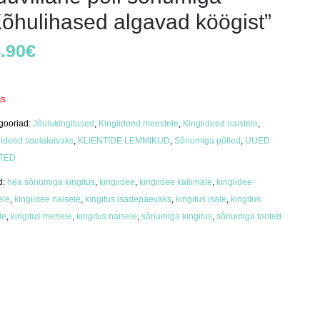
Kõhulihased algavad köögist”
.90
€
as
gooriad:
Jõulukingitused
,
Kingiideed meestele
,
Kingiideed naistele
,
iideed soolaleivaks
,
KLIENTIDE LEMMIKUD
,
Sõnumiga põlled
,
UUED
TED
d:
hea sõnumiga kingitus
,
kingiidee
,
kingiidee kallimale
,
kingiidee
ele
,
kingiidee naisele
,
kingitus isadepäevaks
,
kingitus isale
,
kingitus
le
,
kingitus mehele
,
kingitus naisele
,
sõnumiga kingitus
,
sõnumiga tooted