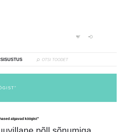
 SISUSTUS
ÖGIST”
ihased algavad köögist”
uuvillane põll sõnumiga