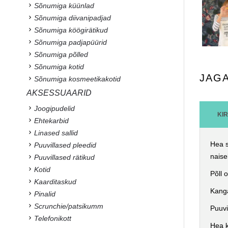
Sõnumiga küünlad
Sõnumiga diivanipadjad
Sõnumiga köögirätikud
Sõnumiga padjapüürid
Sõnumiga põlled
Sõnumiga kotid
JAG
Sõnumiga kosmeetikakotid
AKSESSUAARID
Joogipudelid
KI
Ehtekarbid
Linased sallid
Hea s
Puuvillased pleedid
naise
Puuvillased rätikud
Kotid
Põll 
Kaarditaskud
Kang
Pinalid
Scrunchie/patsikumm
Puuvi
Telefonikott
Hea k