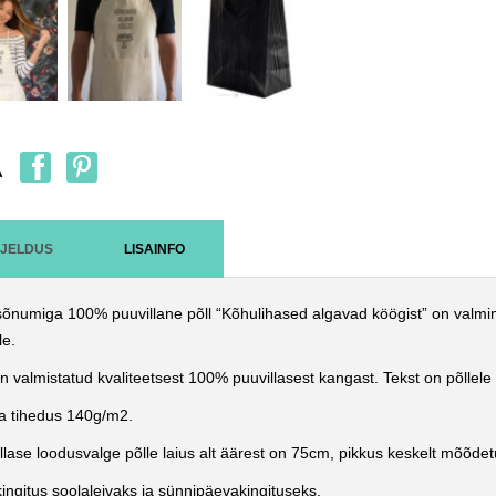
A
RJELDUS
LISAINFO
õnumiga 100% puuvillane põll “Kõhulihased algavad köögist” on valmin
le.
on valmistatud kvaliteetsest 100% puuvillasest kangast. Tekst on põllele 
a tihedus 140g/m2.
llase loodusvalge põlle laius alt äärest on 75cm, pikkus keskelt mõõd
ingitus soolaleivaks ja sünnipäevakingituseks.