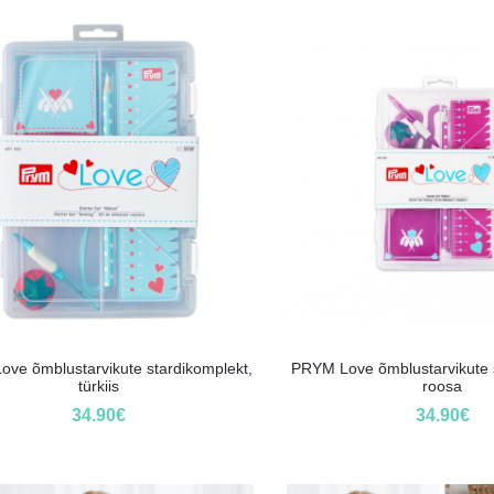
ve õmblustarvikute stardikomplekt,
PRYM Love õmblustarvikute 
türkiis
roosa
34.90
€
34.90
€