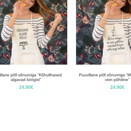
illane põll sõnumiga “Kõhulihased
Puuvillane põll sõnumiga “M
algavad köögist”
vein põhiline”
24.90
€
24.90
€