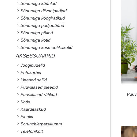
Sõnumiga küünlad
Sõnumiga diivanipadjad
Sõnumiga köögirätikud
Sõnumiga padjapüürid
Sõnumiga põlled
Sõnumiga kotid
Sõnumiga kosmeetikakotid
AKSESSUAARID
Joogipudelid
Ehtekarbid
Linased sallid
Puuvillased pleedid
Puuv
Puuvillased rätikud
Kotid
Kaarditaskud
Pinalid
Scrunchie/patsikumm
Telefonikott