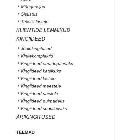
Mänguasjad
Sisustus
Tekstiil lastele
KLIENTIDE LEMMIKUD
KINGIIDEED
Jõulukingitused
Kinkekomplektid
Kingiideed emadepäevaks
Kingiideed katsikuks
Kingiideed lastele
Kingiideed meestele
Kingiideed naistele
Kingiideed pulmadeks
Kingiideed soolaleivaks
ÄRIKINGITUSED
TEEMAD