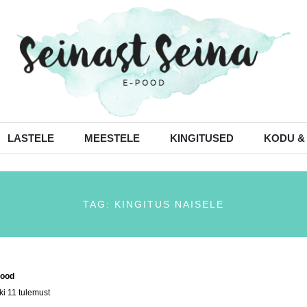
LASTELE
MEESTELE
KINGITUSED
KODU &
TAG: KINGITUS NAISELE
ood
/ Tooted siltidega “kingitus naisele”
ki 11 tulemust