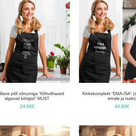
illane põll sõnumiga “Kõhulihased
Kinkekomplekt “EMA-ISA” (
algavad köögist” MUST
emale ja isale)
24.90
€
44.90
€