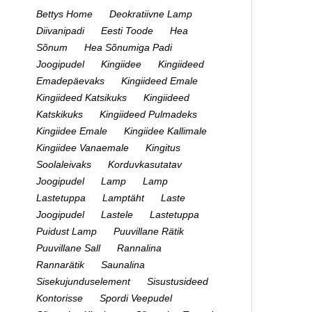
Bettys Home
Deokratiivne Lamp
Diivanipadi
Eesti Toode
Hea
Sõnum
Hea Sõnumiga Padi
Joogipudel
Kingiidee
Kingiideed
Emadepäevaks
Kingiideed Emale
Kingiideed Katsikuks
Kingiideed
Katskikuks
Kingiideed Pulmadeks
Kingiidee Emale
Kingiidee Kallimale
Kingiidee Vanaemale
Kingitus
Soolaleivaks
Korduvkasutatav
Joogipudel
Lamp
Lamp
Lastetuppa
Lamptäht
Laste
Joogipudel
Lastele
Lastetuppa
Puidust Lamp
Puuvillane Rätik
Puuvillane Sall
Rannalina
Rannarätik
Saunalina
Sisekujunduselement
Sisustusideed
Kontorisse
Spordi Veepudel