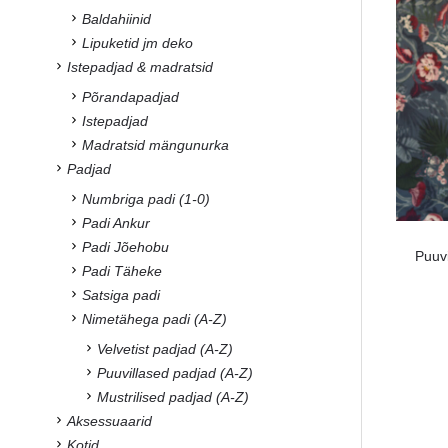
Baldahiinid
Lipuketid jm deko
Istepadjad & madratsid
Põrandapadjad
Istepadjad
Madratsid mängunurka
Padjad
Numbriga padi (1-0)
Padi Ankur
Padi Jõehobu
Puuv
Padi Täheke
Satsiga padi
Nimetähega padi (A-Z)
Velvetist padjad (A-Z)
Puuvillased padjad (A-Z)
Mustrilised padjad (A-Z)
Aksessuaarid
Kotid