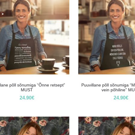
llane põll sõnumiga “Õnne retsept”
Puuvillane põll sõnumiga “M
MUST
vein põhiline” M
24.90
€
24.90
€