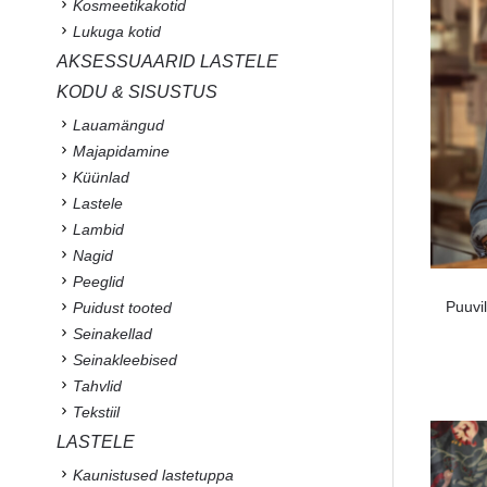
Kosmeetikakotid
Lukuga kotid
AKSESSUAARID LASTELE
KODU & SISUSTUS
Lauamängud
Majapidamine
Küünlad
Lastele
Lambid
Nagid
Peeglid
Puuvi
Puidust tooted
Seinakellad
Seinakleebised
Tahvlid
Tekstiil
LASTELE
Kaunistused lastetuppa