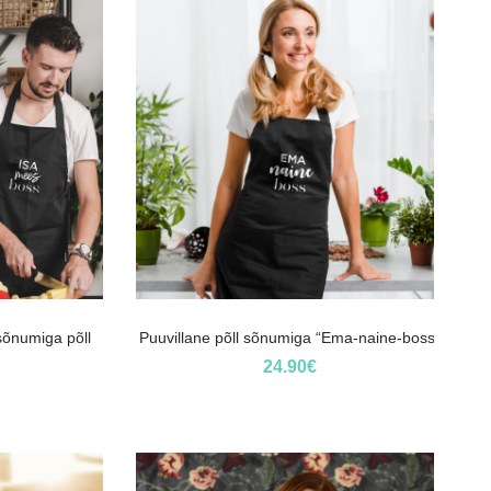
sõnumiga põll
Puuvillane põll sõnumiga “Ema-naine-boss”
24.90
€