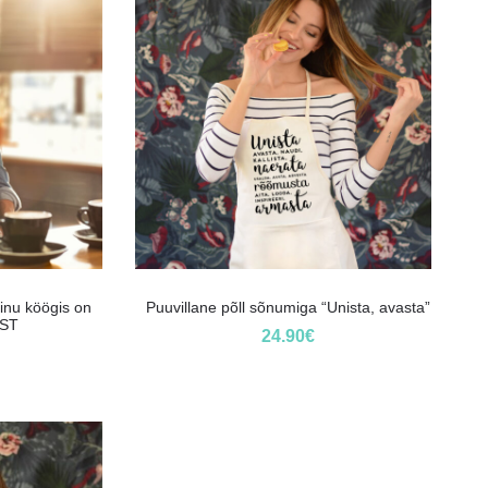
inu köögis on
Puuvillane põll sõnumiga “Unista, avasta”
UST
24.90
€