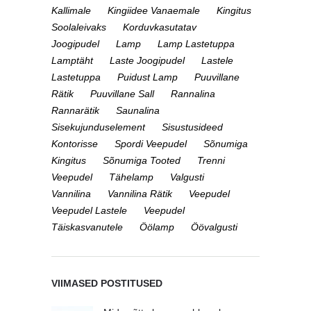
Kallimale
Kingiidee Vanaemale
Kingitus
Soolaleivaks
Korduvkasutatav
Joogipudel
Lamp
Lamp Lastetuppa
Lamptäht
Laste Joogipudel
Lastele
Lastetuppa
Puidust Lamp
Puuvillane
Rätik
Puuvillane Sall
Rannalina
Rannarätik
Saunalina
Sisekujunduselement
Sisustusideed
Kontorisse
Spordi Veepudel
Sõnumiga
Kingitus
Sõnumiga Tooted
Trenni
Veepudel
Tähelamp
Valgusti
Vannilina
Vannilina Rätik
Veepudel
Veepudel Lastele
Veepudel
Täiskasvanutele
Öölamp
Öövalgusti
VIIMASED POSTITUSED