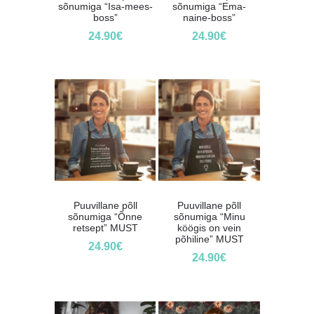
sõnumiga “Isa-mees-
sõnumiga “Ema-
boss”
naine-boss”
24.90
€
24.90
€
Puuvillane põll
Puuvillane põll
sõnumiga “Õnne
sõnumiga “Minu
retsept” MUST
köögis on vein
põhiline” MUST
24.90
€
24.90
€