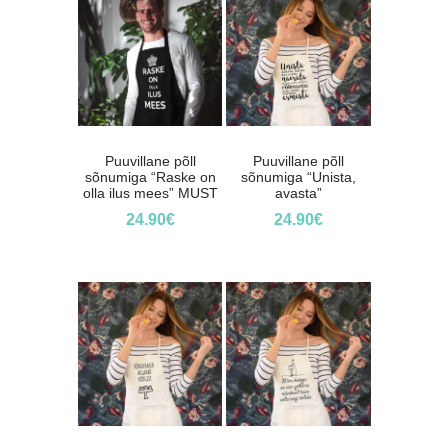
Puuvillane põll
Puuvillane põll
sõnumiga “Raske on
sõnumiga “Unista,
olla ilus mees” MUST
avasta”
24.90
€
24.90
€