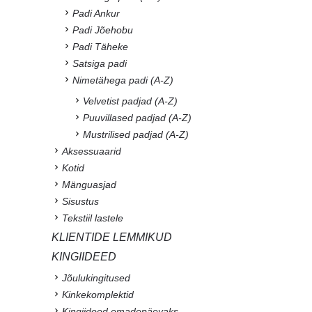
Padi Ankur
Padi Jõehobu
Padi Täheke
Satsiga padi
Nimetähega padi (A-Z)
Velvetist padjad (A-Z)
Puuvillased padjad (A-Z)
Mustrilised padjad (A-Z)
Aksessuaarid
Kotid
Mänguasjad
Sisustus
Tekstiil lastele
KLIENTIDE LEMMIKUD
KINGIIDEED
Jõulukingitused
Kinkekomplektid
Kingiideed emadepäevaks