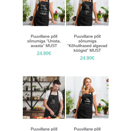
Puuvillane põll
Puuvillane põll
sõnumiga “Unista,
sõnumiga
avasta” MUST
“Kõhulihased algavad
köögist” MUST
24.90
€
24.90
€
Puuvillane põll
Puuvillane põll