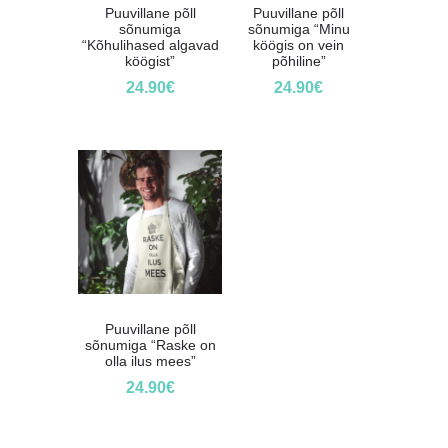
Puuvillane põll
Puuvillane põll
sõnumiga
sõnumiga “Minu
“Kõhulihased algavad
köögis on vein
köögist”
põhiline”
24.90
€
24.90
€
Puuvillane põll
sõnumiga “Raske on
olla ilus mees”
24.90
€