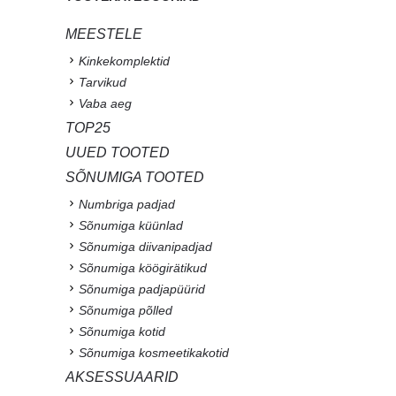
MEESTELE
Kinkekomplektid
Tarvikud
Vaba aeg
TOP25
UUED TOOTED
SÕNUMIGA TOOTED
Numbriga padjad
Sõnumiga küünlad
Sõnumiga diivanipadjad
Sõnumiga köögirätikud
Sõnumiga padjapüürid
Sõnumiga põlled
Sõnumiga kotid
Sõnumiga kosmeetikakotid
AKSESSUAARID