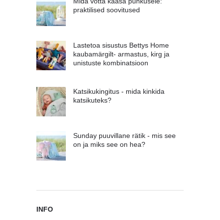
Mida võtta kaasa puhkusele:
praktilised soovitused
Lastetoa sisustus Bettys Home
kaubamärgilt- armastus, kirg ja
unistuste kombinatsioon
Katsikukingitus - mida kinkida
katsikuteks?
Sunday puuvillane rätik - mis see
on ja miks see on hea?
INFO