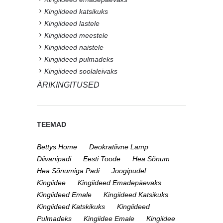
Kingiideed katsikuks
Kingiideed lastele
Kingiideed meestele
Kingiideed naistele
Kingiideed pulmadeks
Kingiideed soolaleivaks
ÄRIKINGITUSED
TEEMAD
Bettys Home
Deokratiivne Lamp
Diivanipadi
Eesti Toode
Hea Sõnum
Hea Sõnumiga Padi
Joogipudel
Kingiidee
Kingiideed Emadepäevaks
Kingiideed Emale
Kingiideed Katsikuks
Kingiideed Katskikuks
Kingiideed
Pulmadeks
Kingiidee Emale
Kingiidee