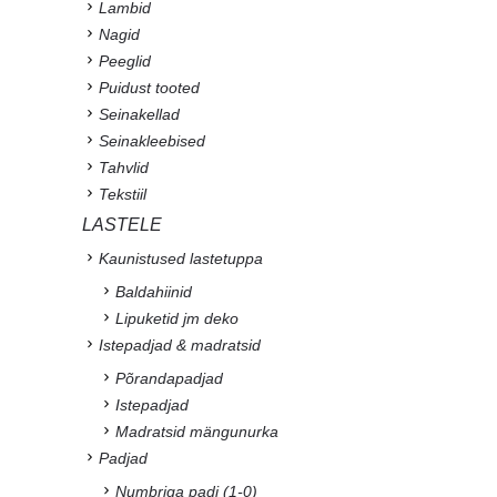
Lambid
Nagid
Peeglid
Puidust tooted
Seinakellad
Seinakleebised
Tahvlid
Tekstiil
LASTELE
Kaunistused lastetuppa
Baldahiinid
Lipuketid jm deko
Istepadjad & madratsid
Põrandapadjad
Istepadjad
Madratsid mängunurka
Padjad
Numbriga padi (1-0)