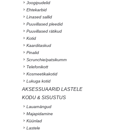
Joogipudelid
Ehtekarbid
Linased sallid
Puuvillased pleedid
Puuvillased rätikud
Kotid
Kaarditaskud
Pinalid
Scrunchie/patsikumm
Telefonikott
Kosmeetikakotid
Lukuga kotid
AKSESSUAARID LASTELE
KODU & SISUSTUS
Lauamängud
Majapidamine
Küünlad
Lastele