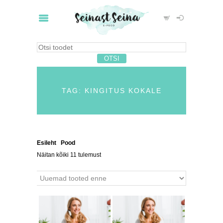
TAG: KINGITUS KOKALE
Esileht
/
Pood
/ Tooted siltidega “kingitus kokale”
Näitan kõiki 11 tulemust