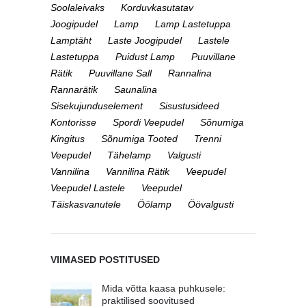
Soolaleivaks
Korduvkasutatav
Joogipudel
Lamp
Lamp Lastetuppa
Lamptäht
Laste Joogipudel
Lastele
Lastetuppa
Puidust Lamp
Puuvillane
Rätik
Puuvillane Sall
Rannalina
Rannarätik
Saunalina
Sisekujunduselement
Sisustusideed
Kontorisse
Spordi Veepudel
Sõnumiga
Kingitus
Sõnumiga Tooted
Trenni
Veepudel
Tähelamp
Valgusti
Vannilina
Vannilina Rätik
Veepudel
Veepudel Lastele
Veepudel
Täiskasvanutele
Öölamp
Öövalgusti
VIIMASED POSTITUSED
Mida võtta kaasa puhkusele:
praktilised soovitused