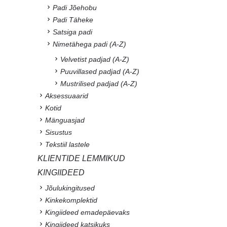
Padi Jõehobu
Padi Täheke
Satsiga padi
Nimetähega padi (A-Z)
Velvetist padjad (A-Z)
Puuvillased padjad (A-Z)
Mustrilised padjad (A-Z)
Aksessuaarid
Kotid
Mänguasjad
Sisustus
Tekstiil lastele
KLIENTIDE LEMMIKUD
KINGIIDEED
Jõulukingitused
Kinkekomplektid
Kingiideed emadepäevaks
Kingiideed katsikuks