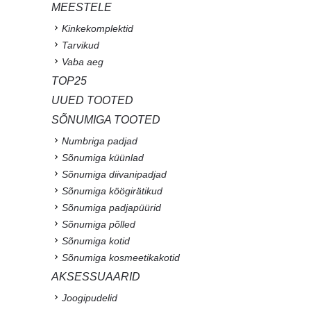
MEESTELE
Kinkekomplektid
Tarvikud
Vaba aeg
TOP25
UUED TOOTED
SÕNUMIGA TOOTED
Numbriga padjad
Sõnumiga küünlad
Sõnumiga diivanipadjad
Sõnumiga köögirätikud
Sõnumiga padjapüürid
Sõnumiga põlled
Sõnumiga kotid
Sõnumiga kosmeetikakotid
AKSESSUAARID
Joogipudelid