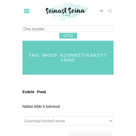
TAG: WOUF KOSMEETIKAKOTT
VÄIKE
Esileht
/
Pood
/ Tooted siltidega “wouf
kosmeetikakott väike”
Näitan kõiki 6 tulemust