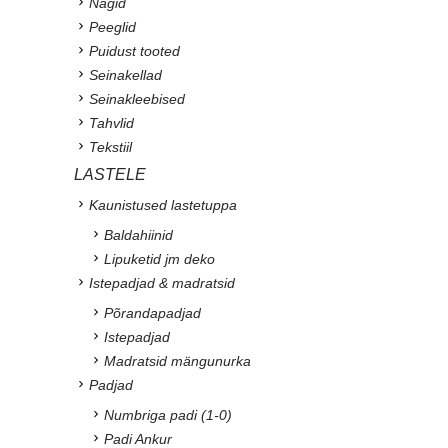
Nagid
Peeglid
Puidust tooted
Seinakellad
Seinakleebised
Tahvlid
Tekstiil
LASTELE
Kaunistused lastetuppa
Baldahiinid
Lipuketid jm deko
Istepadjad & madratsid
Põrandapadjad
Istepadjad
Madratsid mängunurka
Padjad
Numbriga padi (1-0)
Padi Ankur