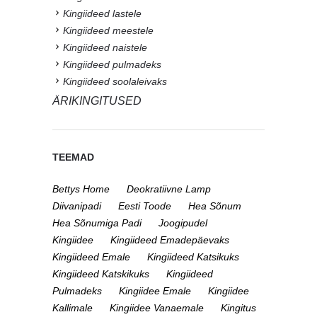
Kingiideed lastele
Kingiideed meestele
Kingiideed naistele
Kingiideed pulmadeks
Kingiideed soolaleivaks
ÄRIKINGITUSED
TEEMAD
Bettys Home
Deokratiivne Lamp
Diivanipadi
Eesti Toode
Hea Sõnum
Hea Sõnumiga Padi
Joogipudel
Kingiidee
Kingiideed Emadepäevaks
Kingiideed Emale
Kingiideed Katsikuks
Kingiideed Katskikuks
Kingiideed
Pulmadeks
Kingiidee Emale
Kingiidee
Kallimale
Kingiidee Vanaemale
Kingitus