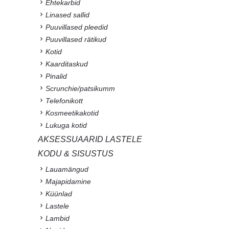
Ehtekarbid
Linased sallid
Puuvillased pleedid
Puuvillased rätikud
Kotid
Kaarditaskud
Pinalid
Scrunchie/patsikumm
Telefonikott
Kosmeetikakotid
Lukuga kotid
AKSESSUAARID LASTELE
KODU & SISUSTUS
Lauamängud
Majapidamine
Küünlad
Lastele
Lambid