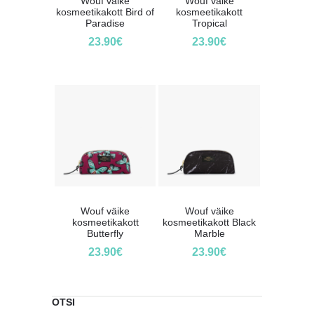
Wouf väike
Wouf väike
kosmeetikakott Bird of
kosmeetikakott
Paradise
Tropical
23.90
€
23.90
€
Wouf väike
Wouf väike
kosmeetikakott
kosmeetikakott Black
Butterfly
Marble
23.90
€
23.90
€
OTSI