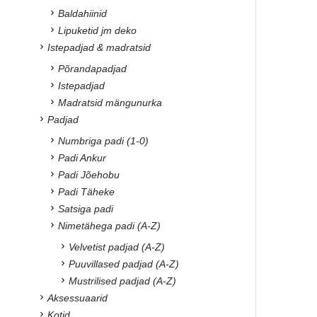
Baldahiinid
Lipuketid jm deko
Istepadjad & madratsid
Põrandapadjad
Istepadjad
Madratsid mängunurka
Padjad
Numbriga padi (1-0)
Padi Ankur
Padi Jõehobu
Padi Täheke
Satsiga padi
Nimetähega padi (A-Z)
Velvetist padjad (A-Z)
Puuvillased padjad (A-Z)
Mustrilised padjad (A-Z)
Aksessuaarid
Kotid