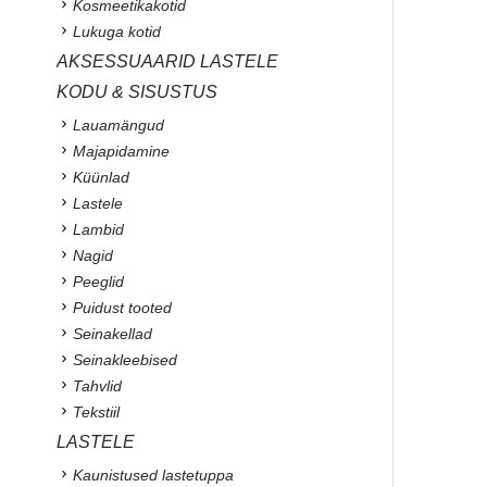
Kosmeetikakotid
Lukuga kotid
AKSESSUAARID LASTELE
KODU & SISUSTUS
Lauamängud
Majapidamine
Küünlad
Lastele
Lambid
Nagid
Peeglid
Puidust tooted
Seinakellad
Seinakleebised
Tahvlid
Tekstiil
LASTELE
Kaunistused lastetuppa