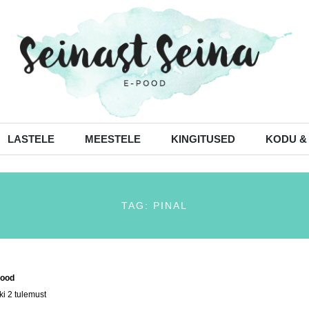
LASTELE
MEESTELE
KINGITUSED
KODU &
TAG: PINAL
ood
/ Tooted siltidega “pinal”
ki 2 tulemust