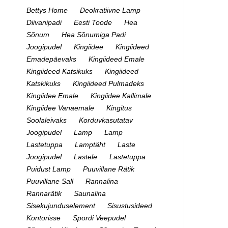
Bettys Home
Deokratiivne Lamp
Diivanipadi
Eesti Toode
Hea
Sõnum
Hea Sõnumiga Padi
Joogipudel
Kingiidee
Kingiideed
Emadepäevaks
Kingiideed Emale
Kingiideed Katsikuks
Kingiideed
Katskikuks
Kingiideed Pulmadeks
Kingiidee Emale
Kingiidee Kallimale
Kingiidee Vanaemale
Kingitus
Soolaleivaks
Korduvkasutatav
Joogipudel
Lamp
Lamp
Lastetuppa
Lamptäht
Laste
Joogipudel
Lastele
Lastetuppa
Puidust Lamp
Puuvillane Rätik
Puuvillane Sall
Rannalina
Rannarätik
Saunalina
Sisekujunduselement
Sisustusideed
Kontorisse
Spordi Veepudel