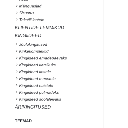
Mänguasjad
Sisustus
Tekstiil lastele
KLIENTIDE LEMMIKUD
KINGIIDEED
Jõulukingitused
Kinkekomplektid
Kingiideed emadepäevaks
Kingiideed katsikuks
Kingiideed lastele
Kingiideed meestele
Kingiideed naistele
Kingiideed pulmadeks
Kingiideed soolaleivaks
ÄRIKINGITUSED
TEEMAD