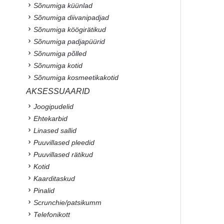
Sõnumiga küünlad
Sõnumiga diivanipadjad
Sõnumiga köögirätikud
Sõnumiga padjapüürid
Sõnumiga põlled
Sõnumiga kotid
Sõnumiga kosmeetikakotid
AKSESSUAARID
Joogipudelid
Ehtekarbid
Linased sallid
Puuvillased pleedid
Puuvillased rätikud
Kotid
Kaarditaskud
Pinalid
Scrunchie/patsikumm
Telefonikott