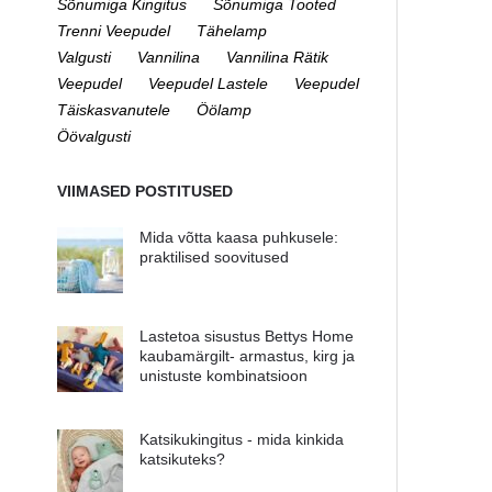
Sõnumiga Kingitus
Sõnumiga Tooted
Trenni Veepudel
Tähelamp
Valgusti
Vannilina
Vannilina Rätik
Veepudel
Veepudel Lastele
Veepudel
Täiskasvanutele
Öölamp
Öövalgusti
VIIMASED POSTITUSED
Mida võtta kaasa puhkusele:
praktilised soovitused
Lastetoa sisustus Bettys Home
kaubamärgilt- armastus, kirg ja
unistuste kombinatsioon
Katsikukingitus - mida kinkida
katsikuteks?