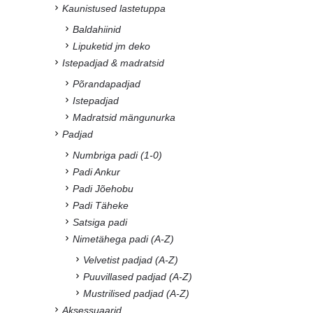
Kaunistused lastetuppa
Baldahiinid
Lipuketid jm deko
Istepadjad & madratsid
Põrandapadjad
Istepadjad
Madratsid mängunurka
Padjad
Numbriga padi (1-0)
Padi Ankur
Padi Jõehobu
Padi Täheke
Satsiga padi
Nimetähega padi (A-Z)
Velvetist padjad (A-Z)
Puuvillased padjad (A-Z)
Mustrilised padjad (A-Z)
Aksessuaarid