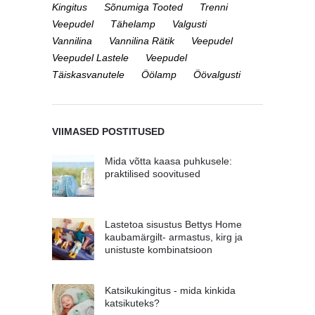
Kingitus
Sõnumiga Tooted
Trenni
Veepudel
Tähelamp
Valgusti
Vannilina
Vannilina Rätik
Veepudel
Veepudel Lastele
Veepudel
Täiskasvanutele
Öölamp
Öövalgusti
VIIMASED POSTITUSED
Mida võtta kaasa puhkusele:
praktilised soovitused
Lastetoa sisustus Bettys Home
kaubamärgilt- armastus, kirg ja
unistuste kombinatsioon
Katsikukingitus - mida kinkida
katsikuteks?