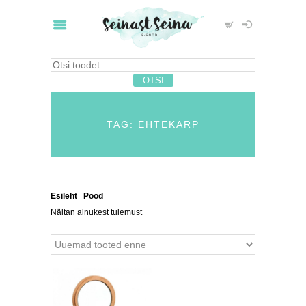
TAG: EHTEKARP
Esileht
/
Pood
/ Tooted siltidega “ehtekarp”
Näitan ainukest tulemust