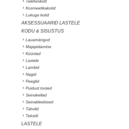
Telefonikott
Kosmeetikakotid
Lukuga kotid
AKSESSUAARID LASTELE
KODU & SISUSTUS
Lauamängud
Majapidamine
Küünlad
Lastele
Lambid
Nagid
Peeglid
Puidust tooted
Seinakellad
Seinakleebised
Tahvlid
Tekstiil
LASTELE