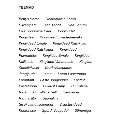
TEEMAD
Bettys Home
Deokratiivne Lamp
Diivanipadi
Eesti Toode
Hea Sõnum
Hea Sõnumiga Padi
Joogipudel
Kingiidee
Kingiideed Emadepäevaks
Kingiideed Emale
Kingiideed Katsikuks
Kingiideed Katskikuks
Kingiideed
Pulmadeks
Kingiidee Emale
Kingiidee
Kallimale
Kingiidee Vanaemale
Kingitus
Soolaleivaks
Korduvkasutatav
Joogipudel
Lamp
Lamp Lastetuppa
Lamptäht
Laste Joogipudel
Lastele
Lastetuppa
Puidust Lamp
Puuvillane
Rätik
Puuvillane Sall
Rannalina
Rannarätik
Saunalina
Sisekujunduselement
Sisustusideed
Kontorisse
Spordi Veepudel
Sõnumiga