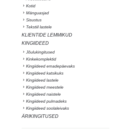
Kotid
Mänguasjad
Sisustus
Tekstiil lastele
KLIENTIDE LEMMIKUD
KINGIIDEED
Jõulukingitused
Kinkekomplektid
Kingiideed emadepäevaks
Kingiideed katsikuks
Kingiideed lastele
Kingiideed meestele
Kingiideed naistele
Kingiideed pulmadeks
Kingiideed soolaleivaks
ÄRIKINGITUSED