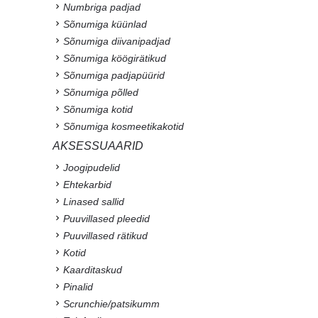
Numbriga padjad
Sõnumiga küünlad
Sõnumiga diivanipadjad
Sõnumiga köögirätikud
Sõnumiga padjapüürid
Sõnumiga põlled
Sõnumiga kotid
Sõnumiga kosmeetikakotid
AKSESSUAARID
Joogipudelid
Ehtekarbid
Linased sallid
Puuvillased pleedid
Puuvillased rätikud
Kotid
Kaarditaskud
Pinalid
Scrunchie/patsikumm