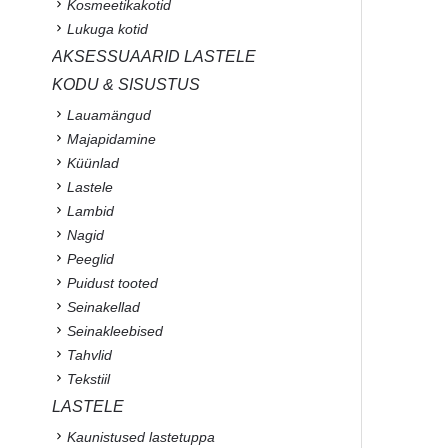
Kosmeetikakotid
Lukuga kotid
AKSESSUAARID LASTELE
KODU & SISUSTUS
Lauamängud
Majapidamine
Küünlad
Lastele
Lambid
Nagid
Peeglid
Puidust tooted
Seinakellad
Seinakleebised
Tahvlid
Tekstiil
LASTELE
Kaunistused lastetuppa