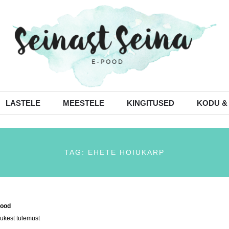
LASTELE
MEESTELE
KINGITUSED
KODU &
TAG: EHETE HOIUKARP
ood
/ Tooted siltidega “ehete hoiukarp”
ukest tulemust