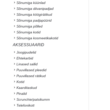
Sõnumiga küünlad
Sõnumiga diivanipadjad
Sõnumiga köögirätikud
Sõnumiga padjapüürid
Sõnumiga põlled
Sõnumiga kotid
Sõnumiga kosmeetikakotid
AKSESSUAARID
Joogipudelid
Ehtekarbid
Linased sallid
Puuvillased pleedid
Puuvillased rätikud
Kotid
Kaarditaskud
Pinalid
Scrunchie/patsikumm
Telefonikott