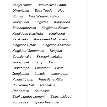
Bettys Home
Deokratiivne Lamp
Diivanipadi
Eesti Toode
Hea
Sõnum
Hea Sõnumiga Padi
Joogipudel
Kingiidee
Kingiideed
Emadepäevaks
Kingiideed Emale
Kingiideed Katsikuks
Kingiideed
Katskikuks
Kingiideed Pulmadeks
Kingiidee Emale
Kingiidee Kallimale
Kingiidee Vanaemale
Kingitus
Soolaleivaks
Korduvkasutatav
Joogipudel
Lamp
Lamp
Lastetuppa
Lamptäht
Laste
Joogipudel
Lastele
Lastetuppa
Puidust Lamp
Puuvillane Rätik
Puuvillane Sall
Rannalina
Rannarätik
Saunalina
Sisekujunduselement
Sisustusideed
Kontorisse
Spordi Veepudel