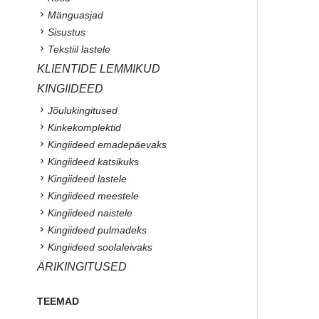
Mänguasjad
Sisustus
Tekstiil lastele
KLIENTIDE LEMMIKUD
KINGIIDEED
Jõulukingitused
Kinkekomplektid
Kingiideed emadepäevaks
Kingiideed katsikuks
Kingiideed lastele
Kingiideed meestele
Kingiideed naistele
Kingiideed pulmadeks
Kingiideed soolaleivaks
ÄRIKINGITUSED
TEEMAD