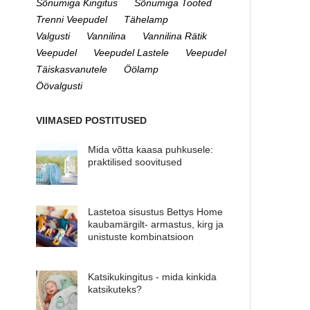
Sõnumiga Kingitus
Sõnumiga Tooted
Trenni Veepudel
Tähelamp
Valgusti
Vannilina
Vannilina Rätik
Veepudel
Veepudel Lastele
Veepudel
Täiskasvanutele
Öölamp
Öövalgusti
VIIMASED POSTITUSED
Mida võtta kaasa puhkusele:
praktilised soovitused
Lastetoa sisustus Bettys Home
kaubamärgilt- armastus, kirg ja
unistuste kombinatsioon
Katsikukingitus - mida kinkida
katsikuteks?