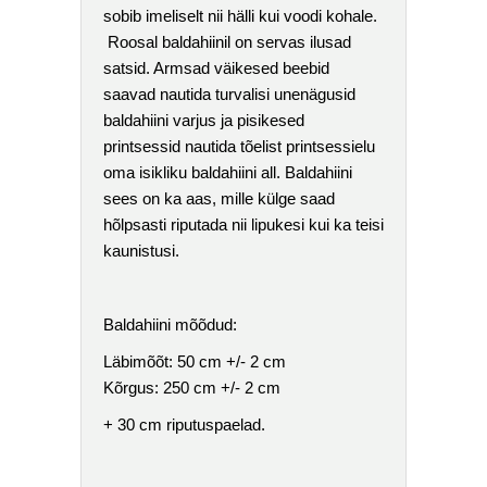
sobib imeliselt nii hälli kui voodi kohale.
Roosal baldahiinil on servas ilusad
satsid. Armsad väikesed beebid
saavad nautida turvalisi unenägusid
baldahiini varjus ja pisikesed
printsessid nautida tõelist printsessielu
oma isikliku baldahiini all. Baldahiini
sees on ka aas, mille külge saad
hõlpsasti riputada nii lipukesi kui ka teisi
kaunistusi.
Baldahiini mõõdud:
Läbimõõt: 50 cm +/- 2 cm
Kõrgus: 250 cm +/- 2 cm
+ 30 cm riputuspaelad.