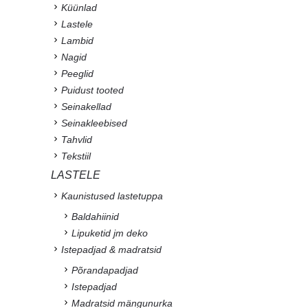
Küünlad
Lastele
Lambid
Nagid
Peeglid
Puidust tooted
Seinakellad
Seinakleebised
Tahvlid
Tekstiil
LASTELE
Kaunistused lastetuppa
Baldahiinid
Lipuketid jm deko
Istepadjad & madratsid
Põrandapadjad
Istepadjad
Madratsid mängunurka