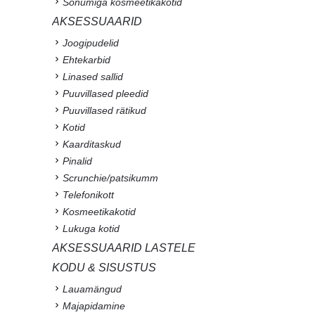
Sõnumiga kosmeetikakotid
AKSESSUAARID
Joogipudelid
Ehtekarbid
Linased sallid
Puuvillased pleedid
Puuvillased rätikud
Kotid
Kaarditaskud
Pinalid
Scrunchie/patsikumm
Telefonikott
Kosmeetikakotid
Lukuga kotid
AKSESSUAARID LASTELE
KODU & SISUSTUS
Lauamängud
Majapidamine