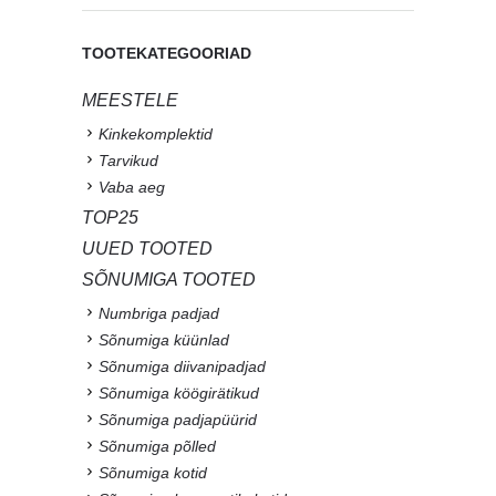
TOOTEKATEGOORIAD
MEESTELE
Kinkekomplektid
Tarvikud
Vaba aeg
TOP25
UUED TOOTED
SÕNUMIGA TOOTED
Numbriga padjad
Sõnumiga küünlad
Sõnumiga diivanipadjad
Sõnumiga köögirätikud
Sõnumiga padjapüürid
Sõnumiga põlled
Sõnumiga kotid