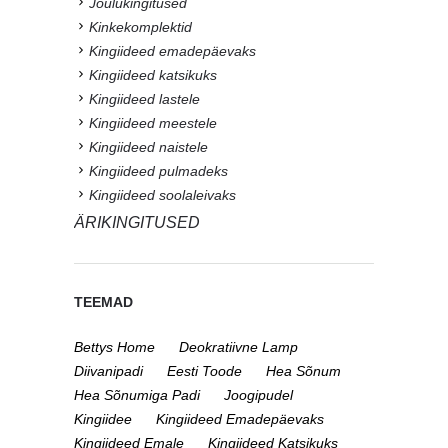
Jõulukingitused
Kinkekomplektid
Kingiideed emadepäevaks
Kingiideed katsikuks
Kingiideed lastele
Kingiideed meestele
Kingiideed naistele
Kingiideed pulmadeks
Kingiideed soolaleivaks
ÄRIKINGITUSED
TEEMAD
Bettys Home
Deokratiivne Lamp
Diivanipadi
Eesti Toode
Hea Sõnum
Hea Sõnumiga Padi
Joogipudel
Kingiidee
Kingiideed Emadepäevaks
Kingiideed Emale
Kingiideed Katsikuks