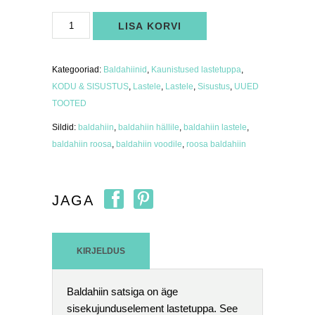
Baldahiin
LISA KORVI
satsiga,
roosa
kogus
Kategooriad:
Baldahiinid
,
Kaunistused lastetuppa
,
KODU & SISUSTUS
,
Lastele
,
Lastele
,
Sisustus
,
UUED
TOOTED
Sildid:
baldahiin
,
baldahiin hällile
,
baldahiin lastele
,
baldahiin roosa
,
baldahiin voodile
,
roosa baldahiin
JAGA
KIRJELDUS
Baldahiin satsiga on äge
sisekujunduselement lastetuppa. See