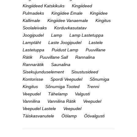
Kingiideed Katskikuks
Kingiideed
Pulmadeks
Kingiidee Emale
Kingiidee
Kallimale
Kingiidee Vanaemale
Kingitus
Soolaleivaks
Korduvkasutatav
Joogipudel
Lamp
Lamp Lastetuppa
Lamptäht
Laste Joogipudel
Lastele
Lastetuppa
Puidust Lamp
Puuvillane
Rätik
Puuvillane Sall
Rannalina
Rannarätik
Saunalina
Sisekujunduselement
Sisustusideed
Kontorisse
Spordi Veepudel
Sõnumiga
Kingitus
Sõnumiga Tooted
Trenni
Veepudel
Tähelamp
Valgusti
Vannilina
Vannilina Rätik
Veepudel
Veepudel Lastele
Veepudel
Täiskasvanutele
Öölamp
Öövalgusti