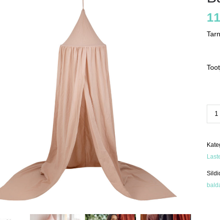
11
Tar
Toot
Bald
bee
kog
Kate
Last
Sildi
bald