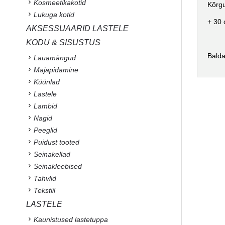
Kosmeetikakotid
Kõrgu
Lukuga kotid
+ 30 
AKSESSUAARID LASTELE
KODU & SISUSTUS
Balda
Lauamängud
Majapidamine
Küünlad
Lastele
Lambid
Nagid
Peeglid
Puidust tooted
Seinakellad
Seinakleebised
Tahvlid
Tekstiil
LASTELE
Kaunistused lastetuppa