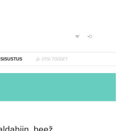
 SISUSTUS
aldahiin, beež