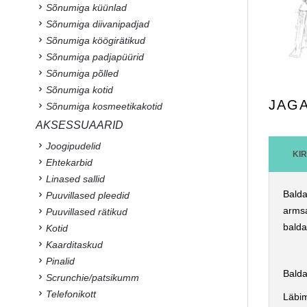
Sõnumiga küünlad
Sõnumiga diivanipadjad
Sõnumiga köögirätikud
Sõnumiga padjapüürid
Sõnumiga põlled
Sõnumiga kotid
JAG
Sõnumiga kosmeetikakotid
AKSESSUAARID
Joogipudelid
KI
Ehtekarbid
Linased sallid
Balda
Puuvillased pleedid
armsa
Puuvillased rätikud
balda
Kotid
Kaarditaskud
Pinalid
Balda
Scrunchie/patsikumm
Telefonikott
Läbim