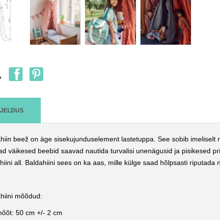
A
RJELDUS
hiin beež on äge sisekujunduselement lastetuppa. See sobib imeliselt nii
d väikesed beebid saavad nautida turvalisi unenägusid ja pisikesed print
hiini all. Baldahiini sees on ka aas, mille külge saad hõlpsasti riputada nii
hiini mõõdud:
õõt: 50 cm +/- 2 cm