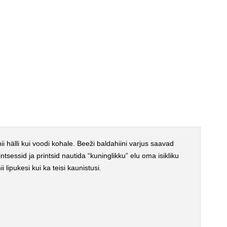
 hälli kui voodi kohale. Beeži baldahiini varjus saavad
sessid ja printsid nautida “kuninglikku” elu oma isikliku
 lipukesi kui ka teisi kaunistusi.