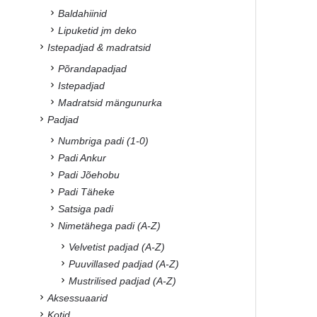
Baldahiinid
Lipuketid jm deko
Istepadjad & madratsid
Põrandapadjad
Istepadjad
Madratsid mängunurka
Padjad
Numbriga padi (1-0)
Padi Ankur
Padi Jõehobu
Padi Täheke
Satsiga padi
Nimetähega padi (A-Z)
Velvetist padjad (A-Z)
Puuvillased padjad (A-Z)
Mustrilised padjad (A-Z)
Aksessuaarid
Kotid