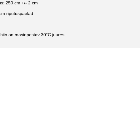
s: 250 cm +/- 2 cm
cm riputuspaelad.
hiin on masinpestav 30°C juures.