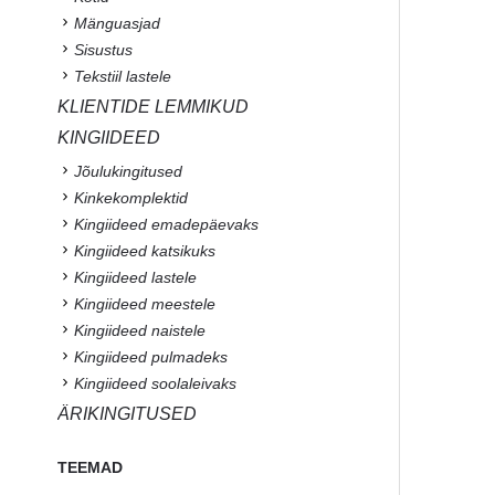
Mänguasjad
Sisustus
Tekstiil lastele
KLIENTIDE LEMMIKUD
KINGIIDEED
Jõulukingitused
Kinkekomplektid
Kingiideed emadepäevaks
Kingiideed katsikuks
Kingiideed lastele
Kingiideed meestele
Kingiideed naistele
Kingiideed pulmadeks
Kingiideed soolaleivaks
ÄRIKINGITUSED
TEEMAD