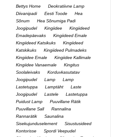
Bettys Home
Deokratiivne Lamp
Diivanipadi
Eesti Toode
Hea
Sõnum
Hea Sõnumiga Padi
Joogipudel
Kingiidee
Kingiideed
Emadepäevaks
Kingiideed Emale
Kingiideed Katsikuks
Kingiideed
Katskikuks
Kingiideed Pulmadeks
Kingiidee Emale
Kingiidee Kallimale
Kingiidee Vanaemale
Kingitus
Soolaleivaks
Korduvkasutatav
Joogipudel
Lamp
Lamp
Lastetuppa
Lamptäht
Laste
Joogipudel
Lastele
Lastetuppa
Puidust Lamp
Puuvillane Rätik
Puuvillane Sall
Rannalina
Rannarätik
Saunalina
Sisekujunduselement
Sisustusideed
Kontorisse
Spordi Veepudel