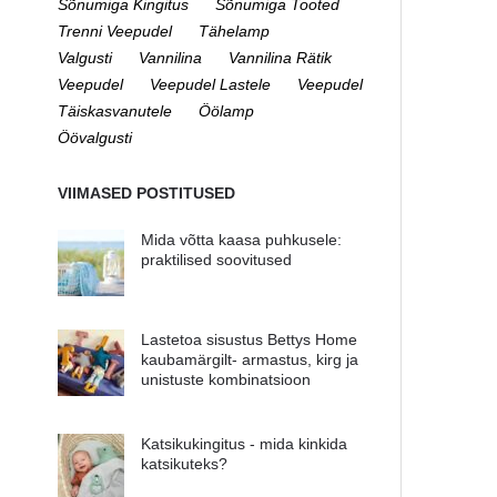
Sõnumiga Kingitus
Sõnumiga Tooted
Trenni Veepudel
Tähelamp
Valgusti
Vannilina
Vannilina Rätik
Veepudel
Veepudel Lastele
Veepudel
Täiskasvanutele
Öölamp
Öövalgusti
VIIMASED POSTITUSED
Mida võtta kaasa puhkusele:
praktilised soovitused
Lastetoa sisustus Bettys Home
kaubamärgilt- armastus, kirg ja
unistuste kombinatsioon
Katsikukingitus - mida kinkida
katsikuteks?