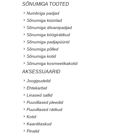
SÕNUMIGA TOOTED
Numbriga padjad
Sõnumiga küünlad
Sõnumiga diivanipadjad
Sõnumiga köögirätikud
Sõnumiga padjapüürid
Sõnumiga põlled
Sõnumiga kotid
Sõnumiga kosmeetikakotid
AKSESSUAARID
Joogipudelid
Ehtekarbid
Linased sallid
Puuvillased pleedid
Puuvillased rätikud
Kotid
Kaarditaskud
Pinalid