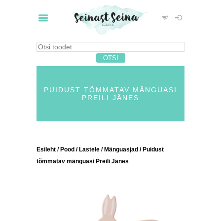
PUIDUST TÕMMATAV MÄNGUASI
PREILI JÄNES
Esileht
/
Pood
/
Lastele
/
Mänguasjad
/ Puidust
tõmmatav mänguasi Preili Jänes