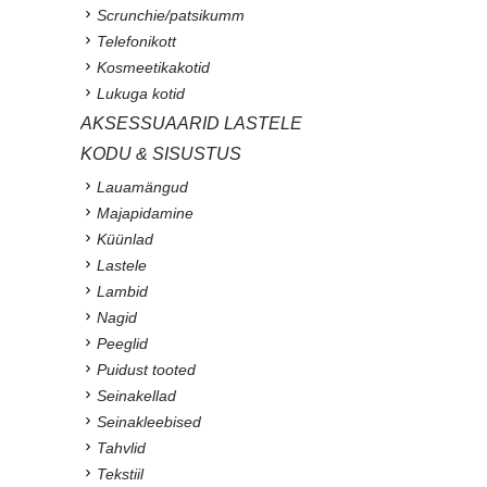
Scrunchie/patsikumm
Telefonikott
Kosmeetikakotid
Lukuga kotid
AKSESSUAARID LASTELE
KODU & SISUSTUS
Lauamängud
Majapidamine
Küünlad
Lastele
Lambid
Nagid
Peeglid
Puidust tooted
Seinakellad
Seinakleebised
Tahvlid
Tekstiil