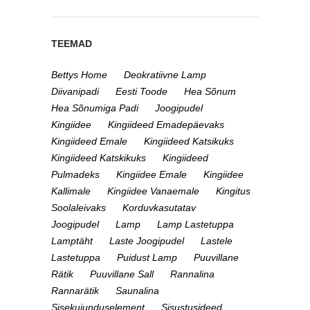
TEEMAD
Bettys Home
Deokratiivne Lamp
Diivanipadi
Eesti Toode
Hea Sõnum
Hea Sõnumiga Padi
Joogipudel
Kingiidee
Kingiideed Emadepäevaks
Kingiideed Emale
Kingiideed Katsikuks
Kingiideed Katskikuks
Kingiideed
Pulmadeks
Kingiidee Emale
Kingiidee
Kallimale
Kingiidee Vanaemale
Kingitus
Soolaleivaks
Korduvkasutatav
Joogipudel
Lamp
Lamp Lastetuppa
Lamptäht
Laste Joogipudel
Lastele
Lastetuppa
Puidust Lamp
Puuvillane
Rätik
Puuvillane Sall
Rannalina
Rannarätik
Saunalina
Sisekujunduselement
Sisustusideed