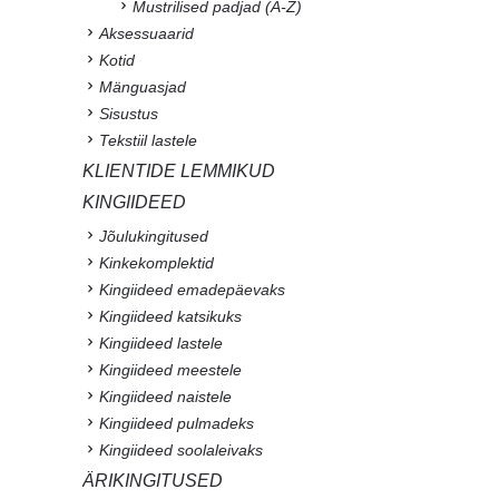
Mustrilised padjad (A-Z)
Aksessuaarid
Kotid
Mänguasjad
Sisustus
Tekstiil lastele
KLIENTIDE LEMMIKUD
KINGIIDEED
Jõulukingitused
Kinkekomplektid
Kingiideed emadepäevaks
Kingiideed katsikuks
Kingiideed lastele
Kingiideed meestele
Kingiideed naistele
Kingiideed pulmadeks
Kingiideed soolaleivaks
ÄRIKINGITUSED