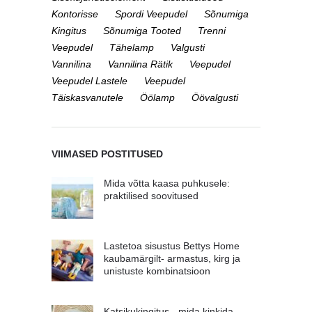
Kontorisse
Spordi Veepudel
Sõnumiga
Kingitus
Sõnumiga Tooted
Trenni
Veepudel
Tähelamp
Valgusti
Vannilina
Vannilina Rätik
Veepudel
Veepudel Lastele
Veepudel
Täiskasvanutele
Öölamp
Öövalgusti
VIIMASED POSTITUSED
Mida võtta kaasa puhkusele:
praktilised soovitused
Lastetoa sisustus Bettys Home
kaubamärgilt- armastus, kirg ja
unistuste kombinatsioon
Katsikukingitus - mida kinkida