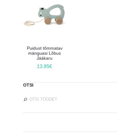
Puidust tõmmatav
mänguasi Lõbus
Jääkaru
13.95
€
OTSI