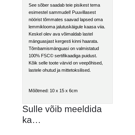
See sõber saadab teie pisikest tema
esimestel sammudel! Puuvillasest
nöörist tõmmates saavad lapsed oma
lemmiklooma jalutuskäigule kaasa viia.
Keskel olev ava võimaldab lastel
mänguasjast kergesti kinni haarata.
Tõmbamismänguasi on valmistatud
100% FSC© sertifikaadiga puidust.
Kõik selle toote värvid on veepõhised,
lastele ohutud ja mittetoksilised.
Mõõtmed: 10 x 15 x 6cm
Sulle võib meeldida
ka…