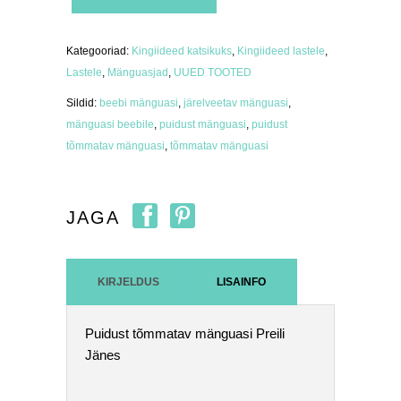
mänguasi
Preili
Jänes
kogus
Kategooriad:
Kingiideed katsikuks
,
Kingiideed lastele
,
Lastele
,
Mänguasjad
,
UUED TOOTED
Sildid:
beebi mänguasi
,
järelveetav mänguasi
,
mänguasi beebile
,
puidust mänguasi
,
puidust
tõmmatav mänguasi
,
tõmmatav mänguasi
JAGA
KIRJELDUS
LISAINFO
Puidust tõmmatav mänguasi Preili
Jänes