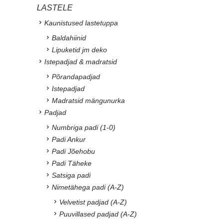
LASTELE
Kaunistused lastetuppa
Baldahiinid
Lipuketid jm deko
Istepadjad & madratsid
Põrandapadjad
Istepadjad
Madratsid mängunurka
Padjad
Numbriga padi (1-0)
Padi Ankur
Padi Jõehobu
Padi Täheke
Satsiga padi
Nimetähega padi (A-Z)
Velvetist padjad (A-Z)
Puuvillased padjad (A-Z)