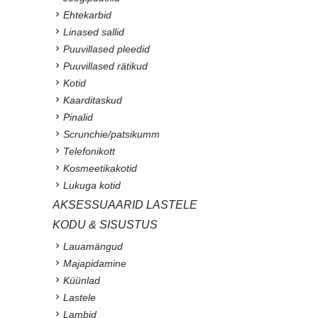
Ehtekarbid
Linased sallid
Puuvillased pleedid
Puuvillased rätikud
Kotid
Kaarditaskud
Pinalid
Scrunchie/patsikumm
Telefonikott
Kosmeetikakotid
Lukuga kotid
AKSESSUAARID LASTELE
KODU & SISUSTUS
Lauamängud
Majapidamine
Küünlad
Lastele
Lambid