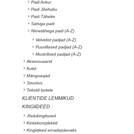
Padi Ankur
Padi Jõehobu
Padi Täheke
Satsiga padi
Nimetähega padi (A-Z)
Velvetist padjad (A-Z)
Puuvillased padjad (A-Z)
Mustrilised padjad (A-Z)
Aksessuaarid
Kotid
Mänguasjad
Sisustus
Tekstiil lastele
KLIENTIDE LEMMIKUD
KINGIIDEED
Jõulukingitused
Kinkekomplektid
Kingiideed emadepäevaks