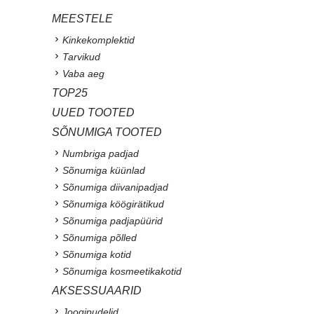
MEESTELE
Kinkekomplektid
Tarvikud
Vaba aeg
TOP25
UUED TOOTED
SÕNUMIGA TOOTED
Numbriga padjad
Sõnumiga küünlad
Sõnumiga diivanipadjad
Sõnumiga köögirätikud
Sõnumiga padjapüürid
Sõnumiga põlled
Sõnumiga kotid
Sõnumiga kosmeetikakotid
AKSESSUAARID
Joogipudelid