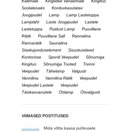
Kallimale
Kingiidee Vanaemale
Kingitus
Soolaleivaks
Korduvkasutatav
Joogipudel
Lamp
Lamp Lastetuppa
Lamptäht
Laste Joogipudel
Lastele
Lastetuppa
Puidust Lamp
Puuvillane
Rätik
Puuvillane Sall
Rannalina
Rannarätik
Saunalina
Sisekujunduselement
Sisustusideed
Kontorisse
Spordi Veepudel
Sõnumiga
Kingitus
Sõnumiga Tooted
Trenni
Veepudel
Tähelamp
Valgusti
Vannilina
Vannilina Rätik
Veepudel
Veepudel Lastele
Veepudel
Täiskasvanutele
Öölamp
Öövalgusti
VIIMASED POSTITUSED
Mida võtta kaasa puhkusele: