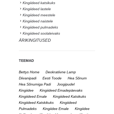
Kingiideed katsikuks
Kingiideed lastele
Kingiideed meestele
Kingiideed naistele
Kingiideed pulmadeks
Kingiideed soolaleivaks
ÄRIKINGITUSED
TEEMAD
Bettys Home
Deokratiivne Lamp
Diivanipadi
Eesti Toode
Hea Sõnum
Hea Sõnumiga Padi
Joogipudel
Kingiidee
Kingiideed Emadepäevaks
Kingiideed Emale
Kingiideed Katsikuks
Kingiideed Katskikuks
Kingiideed
Pulmadeks
Kingiidee Emale
Kingiidee