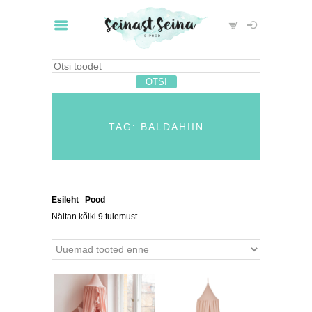
TAG: BALDAHIIN
Esileht
/
Pood
/ Tooted siltidega “baldahiin”
Näitan kõiki 9 tulemust