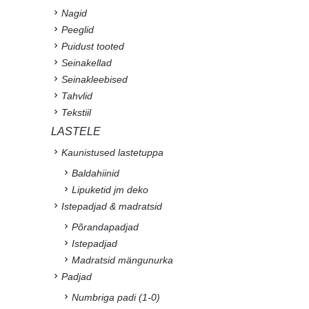
Nagid
Peeglid
Puidust tooted
Seinakellad
Seinakleebised
Tahvlid
Tekstiil
LASTELE
Kaunistused lastetuppa
Baldahiinid
Lipuketid jm deko
Istepadjad & madratsid
Põrandapadjad
Istepadjad
Madratsid mängunurka
Padjad
Numbriga padi (1-0)