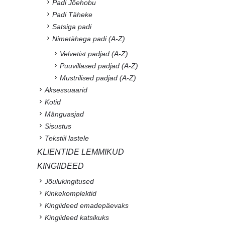
Padi Jõehobu
Padi Täheke
Satsiga padi
Nimetähega padi (A-Z)
Velvetist padjad (A-Z)
Puuvillased padjad (A-Z)
Mustrilised padjad (A-Z)
Aksessuaarid
Kotid
Mänguasjad
Sisustus
Tekstiil lastele
KLIENTIDE LEMMIKUD
KINGIIDEED
Jõulukingitused
Kinkekomplektid
Kingiideed emadepäevaks
Kingiideed katsikuks