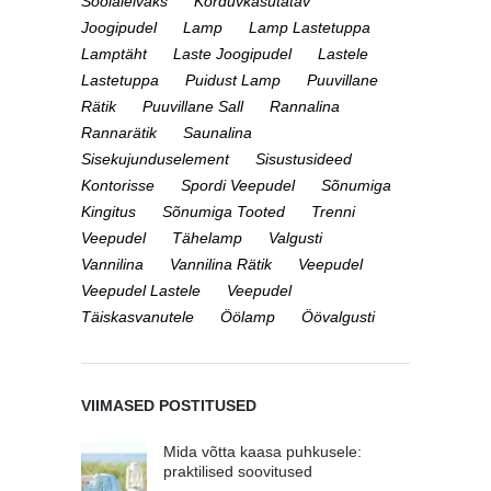
Soolaleivaks
Korduvkasutatav
Joogipudel
Lamp
Lamp Lastetuppa
Lamptäht
Laste Joogipudel
Lastele
Lastetuppa
Puidust Lamp
Puuvillane
Rätik
Puuvillane Sall
Rannalina
Rannarätik
Saunalina
Sisekujunduselement
Sisustusideed
Kontorisse
Spordi Veepudel
Sõnumiga
Kingitus
Sõnumiga Tooted
Trenni
Veepudel
Tähelamp
Valgusti
Vannilina
Vannilina Rätik
Veepudel
Veepudel Lastele
Veepudel
Täiskasvanutele
Öölamp
Öövalgusti
VIIMASED POSTITUSED
Mida võtta kaasa puhkusele:
praktilised soovitused