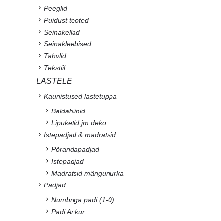
Peeglid
Puidust tooted
Seinakellad
Seinakleebised
Tahvlid
Tekstiil
LASTELE
Kaunistused lastetuppa
Baldahiinid
Lipuketid jm deko
Istepadjad & madratsid
Põrandapadjad
Istepadjad
Madratsid mängunurka
Padjad
Numbriga padi (1-0)
Padi Ankur