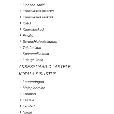
Linased sallid
Puuvillased pleedid
Puuvillased rätikud
Kotid
Kaarditaskud
Pinalid
Scrunchie/patsikumm
Telefonikott
Kosmeetikakotid
Lukuga kotid
AKSESSUAARID LASTELE
KODU & SISUSTUS
Lauamängud
Majapidamine
Küünlad
Lastele
Lambid
Nagid