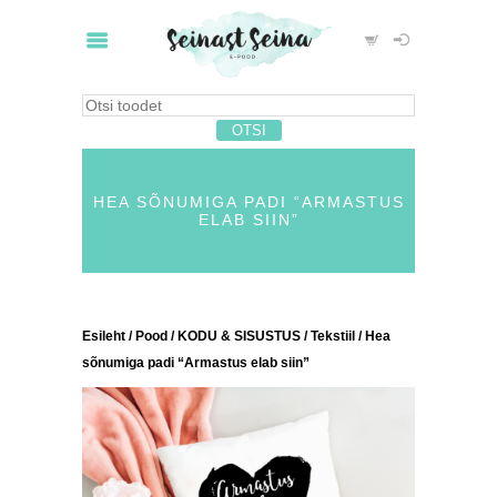
HEA SÕNUMIGA PADI “ARMASTUS
ELAB SIIN”
Esileht
/
Pood
/
KODU & SISUSTUS
/
Tekstiil
/ Hea
sõnumiga padi “Armastus elab siin”