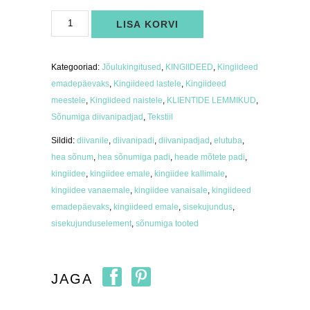
Hea
LISA KORVI
sõnumiga
padi
"Armastus
elab
siin"
Kategooriad:
Jõulukingitused
,
KINGIIDEED
,
Kingiideed
kogus
emadepäevaks
,
Kingiideed lastele
,
Kingiideed
meestele
,
Kingiideed naistele
,
KLIENTIDE LEMMIKUD
,
Sõnumiga diivanipadjad
,
Tekstiil
Sildid:
diivanile
,
diivanipadi
,
diivanipadjad
,
elutuba
,
hea sõnum
,
hea sõnumiga padi
,
heade mõtete padi
,
kingiidee
,
kingiidee emale
,
kingiidee kallimale
,
kingiidee vanaemale
,
kingiidee vanaisale
,
kingiideed
emadepäevaks
,
kingiideed emale
,
sisekujundus
,
sisekujunduselement
,
sõnumiga tooted
JAGA