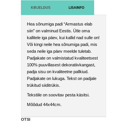
KIRJELDUS
LISAINFO
Hea sõnumiga padi “Armastus elab
siin” on valminud Eestis. Ütle oma
kallitele iga päev, kui kallid nad sulle on!
Või kingi neile hea sõnumiga padi, mis
seda neile iga päev meelde tuletab.
Padjakate on valmistatud kvaliteetsest
100% puuvillasest dekoratiivkangast,
padja sisu on kvaliteetne pallkiud.
Padjakate on lukuga. Tekst on padjale
trükitud siiditrükis.
Tekstiile on soovitav pesta käsitsi.
Mõõdud 44x44cm.
OTSI