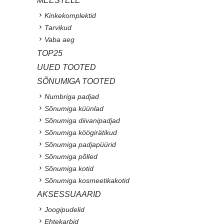
MEESTELE
Kinkekomplektid
Tarvikud
Vaba aeg
TOP25
UUED TOOTED
SÕNUMIGA TOOTED
Numbriga padjad
Sõnumiga küünlad
Sõnumiga diivanipadjad
Sõnumiga köögirätikud
Sõnumiga padjapüürid
Sõnumiga põlled
Sõnumiga kotid
Sõnumiga kosmeetikakotid
AKSESSUAARID
Joogipudelid
Ehtekarbid