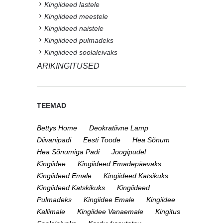
Kingiideed lastele
Kingiideed meestele
Kingiideed naistele
Kingiideed pulmadeks
Kingiideed soolaleivaks
ÄRIKINGITUSED
TEEMAD
Bettys Home
Deokratiivne Lamp
Diivanipadi
Eesti Toode
Hea Sõnum
Hea Sõnumiga Padi
Joogipudel
Kingiidee
Kingiideed Emadepäevaks
Kingiideed Emale
Kingiideed Katsikuks
Kingiideed Katskikuks
Kingiideed
Pulmadeks
Kingiidee Emale
Kingiidee
Kallimale
Kingiidee Vanaemale
Kingitus