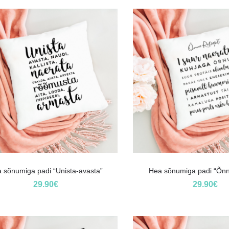
 sõnumiga padi “Unista-avasta”
Hea sõnumiga padi “Õnn
29.90
€
29.90
€