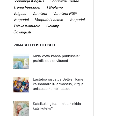
Sõnumiga Kingitus
Sõnumiga Tooted
Trenni Veepudel
Tähelamp
Valgusti
Vannilina
Vannilina Rätik
Veepudel
Veepudel Lastele
Veepudel
Täiskasvanutele
Öölamp
Öövalgusti
VIIMASED POSTITUSED
Mida võtta kaasa puhkusele:
praktilised soovitused
Lastetoa sisustus Bettys Home
kaubamärgilt- armastus, kirg ja
unistuste kombinatsioon
Katsikukingitus - mida kinkida
katsikuteks?