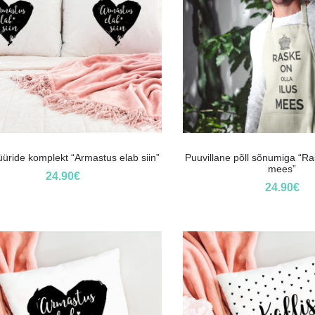
üride komplekt “Armastus elab siin”
Puuvillane põll sõnumiga “Ras
mees”
24.90
€
24.90
€