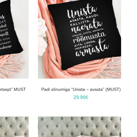
etsept” MUST
Padi sõnumiga “Unista – avasta” (MUST)
29.90
€