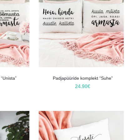
“Unista”
Padjapüüride komplekt “Suhe”
24.90
€