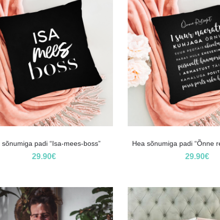
 sõnumiga padi “Isa-mees-boss”
Hea sõnumiga padi “Õnne r
29.90
€
29.90
€