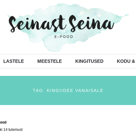
LASTELE
MEESTELE
KINGITUSED
KODU &
TAG: KINGIIDEE VANAISALE
ood
/ Tooted siltidega “kingiidee vanaisale”
ki 14 tulemust