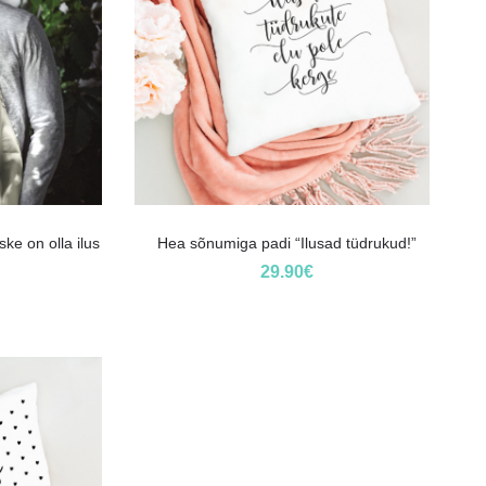
ke on olla ilus
Hea sõnumiga padi “Ilusad tüdrukud!”
29.90
€