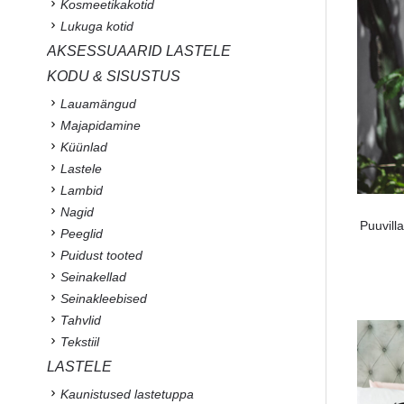
Kosmeetikakotid
Lukuga kotid
AKSESSUAARID LASTELE
KODU & SISUSTUS
Lauamängud
Majapidamine
Küünlad
Lastele
Lambid
Nagid
Puuvill
Peeglid
Puidust tooted
Seinakellad
Seinakleebised
Tahvlid
Tekstiil
LASTELE
Kaunistused lastetuppa