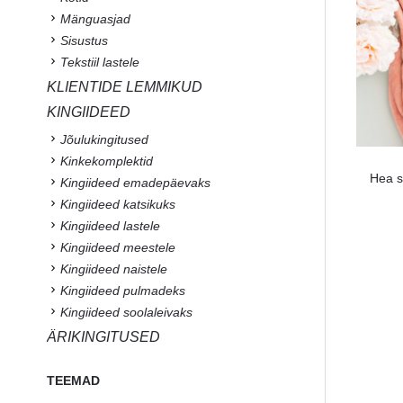
Mänguasjad
Sisustus
Tekstiil lastele
KLIENTIDE LEMMIKUD
KINGIIDEED
Jõulukingitused
Kinkekomplektid
Hea s
Kingiideed emadepäevaks
Kingiideed katsikuks
Kingiideed lastele
Kingiideed meestele
Kingiideed naistele
Kingiideed pulmadeks
Kingiideed soolaleivaks
ÄRIKINGITUSED
TEEMAD