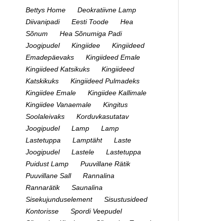
Bettys Home
Deokratiivne Lamp
Diivanipadi
Eesti Toode
Hea
Sõnum
Hea Sõnumiga Padi
Joogipudel
Kingiidee
Kingiideed
Emadepäevaks
Kingiideed Emale
Kingiideed Katsikuks
Kingiideed
Katskikuks
Kingiideed Pulmadeks
Kingiidee Emale
Kingiidee Kallimale
Kingiidee Vanaemale
Kingitus
Soolaleivaks
Korduvkasutatav
Joogipudel
Lamp
Lamp
Lastetuppa
Lamptäht
Laste
Joogipudel
Lastele
Lastetuppa
Puidust Lamp
Puuvillane Rätik
Puuvillane Sall
Rannalina
Rannarätik
Saunalina
Sisekujunduselement
Sisustusideed
Kontorisse
Spordi Veepudel