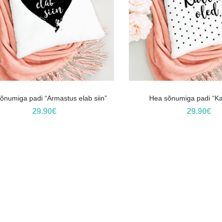
õnumiga padi “Armastus elab siin”
Hea sõnumiga padi “Kal
29.90
€
29.90
€