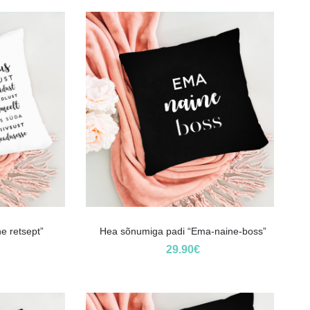
e retsept”
Hea sõnumiga padi “Ema-naine-boss”
29.90
€