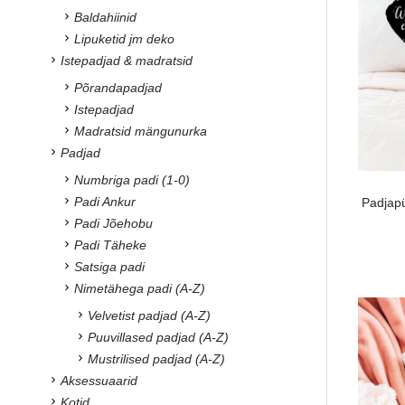
Baldahiinid
Lipuketid jm deko
Istepadjad & madratsid
Põrandapadjad
Istepadjad
Madratsid mängunurka
Padjad
Numbriga padi (1-0)
Padi Ankur
Padjapü
Padi Jõehobu
Padi Täheke
Satsiga padi
Nimetähega padi (A-Z)
Velvetist padjad (A-Z)
Puuvillased padjad (A-Z)
Mustrilised padjad (A-Z)
Aksessuaarid
Kotid