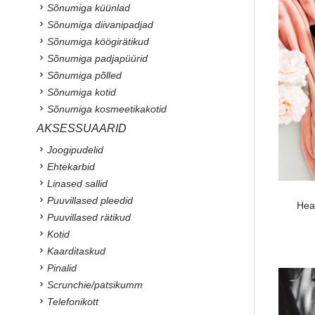
Sõnumiga küünlad
Sõnumiga diivanipadjad
Sõnumiga köögirätikud
Sõnumiga padjapüürid
Sõnumiga põlled
Sõnumiga kotid
Sõnumiga kosmeetikakotid
AKSESSUAARID
Joogipudelid
Ehtekarbid
Linased sallid
Puuvillased pleedid
Hea
Puuvillased rätikud
Kotid
Kaarditaskud
Pinalid
Scrunchie/patsikumm
Telefonikott