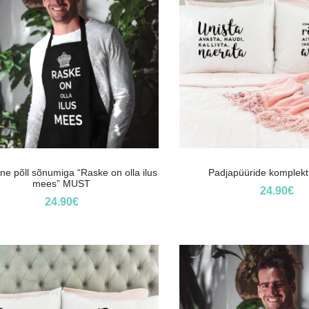
ane põll sõnumiga “Raske on olla ilus
Padjapüüride komplekt 
mees” MUST
24.90
€
24.90
€