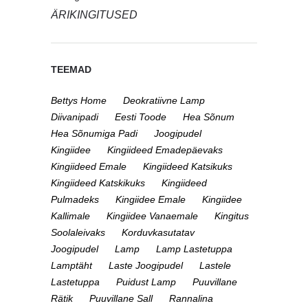
ÄRIKINGITUSED
TEEMAD
Bettys Home
Deokratiivne Lamp
Diivanipadi
Eesti Toode
Hea Sõnum
Hea Sõnumiga Padi
Joogipudel
Kingiidee
Kingiideed Emadepäevaks
Kingiideed Emale
Kingiideed Katsikuks
Kingiideed Katskikuks
Kingiideed
Pulmadeks
Kingiidee Emale
Kingiidee
Kallimale
Kingiidee Vanaemale
Kingitus
Soolaleivaks
Korduvkasutatav
Joogipudel
Lamp
Lamp Lastetuppa
Lamptäht
Laste Joogipudel
Lastele
Lastetuppa
Puidust Lamp
Puuvillane
Rätik
Puuvillane Sall
Rannalina