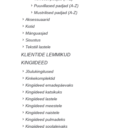
Puuvillased padjad (A-Z)
Mustrilised padjad (A-Z)
Aksessuaarid
Kotid
Mänguasjad
Sisustus
Tekstiil lastele
KLIENTIDE LEMMIKUD
KINGIIDEED
Jõulukingitused
Kinkekomplektid
Kingiideed emadepäevaks
Kingiideed katsikuks
Kingiideed lastele
Kingiideed meestele
Kingiideed naistele
Kingiideed pulmadeks
Kingiideed soolaleivaks