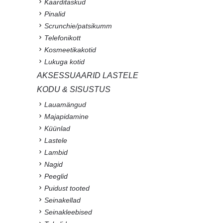
Kaarditaskud
Pinalid
Scrunchie/patsikumm
Telefonikott
Kosmeetikakotid
Lukuga kotid
AKSESSUAARID LASTELE
KODU & SISUSTUS
Lauamängud
Majapidamine
Küünlad
Lastele
Lambid
Nagid
Peeglid
Puidust tooted
Seinakellad
Seinakleebised