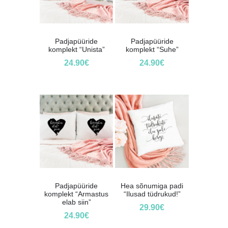
Padjapüüride
Padjapüüride
komplekt “Unista”
komplekt “Suhe”
24.90
€
24.90
€
Padjapüüride
Hea sõnumiga padi
komplekt “Armastus
“Ilusad tüdrukud!”
elab siin”
29.90
€
24.90
€