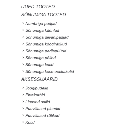
UUED TOOTED
SÕNUMIGA TOOTED
Numbriga padjad
Sõnumiga küünlad
Sõnumiga diivanipadjad
Sõnumiga köögirätikud
Sõnumiga padjapüürid
Sõnumiga põlled
Sõnumiga kotid
Sõnumiga kosmeetikakotid
AKSESSUAARID
Joogipudelid
Ehtekarbid
Linased sallid
Puuvillased pleedid
Puuvillased rätikud
Kotid