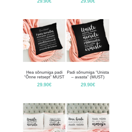
29.90
€
29.90
€
Hea sõnumiga padi
Padi sõnumiga “Unista
“Õnne retsept” MUST
– avasta” (MUST)
29.90
€
29.90
€