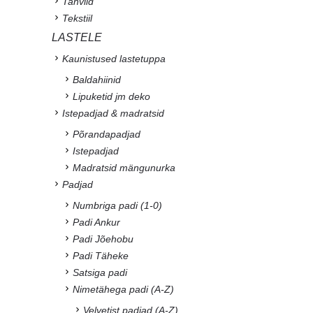
Tahvlid
Tekstiil
LASTELE
Kaunistused lastetuppa
Baldahiinid
Lipuketid jm deko
Istepadjad & madratsid
Põrandapadjad
Istepadjad
Madratsid mängunurka
Padjad
Numbriga padi (1-0)
Padi Ankur
Padi Jõehobu
Padi Täheke
Satsiga padi
Nimetähega padi (A-Z)
Velvetist padjad (A-Z)