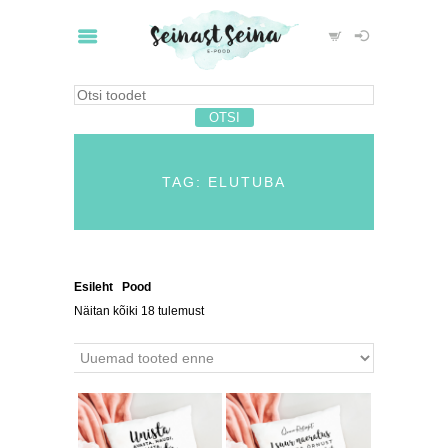
TAG: ELUTUBA
Esileht
/
Pood
/ Tooted siltidega “elutuba”
Näitan kõiki 18 tulemust