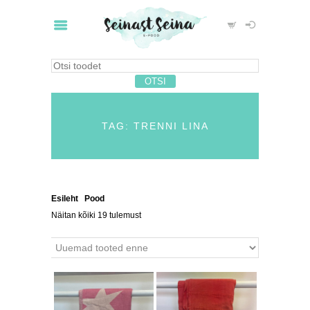
TAG: TRENNI LINA
Esileht
/
Pood
/ Tooted siltidega “trenni lina”
Näitan kõiki 19 tulemust