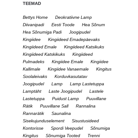
TEEMAD
Bettys Home
Deokratiivne Lamp
Diivanipadi
Eesti Toode
Hea Sõnum
Hea Sõnumiga Padi
Joogipudel
Kingiidee
Kingiideed Emadepäevaks
Kingiideed Emale
Kingiideed Katsikuks
Kingiideed Katskikuks
Kingiideed
Pulmadeks
Kingiidee Emale
Kingiidee
Kallimale
Kingiidee Vanaemale
Kingitus
Soolaleivaks
Korduvkasutatav
Joogipudel
Lamp
Lamp Lastetuppa
Lamptäht
Laste Joogipudel
Lastele
Lastetuppa
Puidust Lamp
Puuvillane
Rätik
Puuvillane Sall
Rannalina
Rannarätik
Saunalina
Sisekujunduselement
Sisustusideed
Kontorisse
Spordi Veepudel
Sõnumiga
Kingitus
Sõnumiga Tooted
Trenni