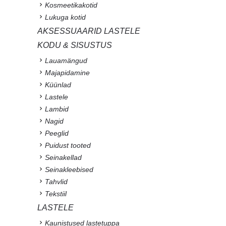
Kosmeetikakotid
Lukuga kotid
AKSESSUAARID LASTELE
KODU & SISUSTUS
Lauamängud
Majapidamine
Küünlad
Lastele
Lambid
Nagid
Peeglid
Puidust tooted
Seinakellad
Seinakleebised
Tahvlid
Tekstiil
LASTELE
Kaunistused lastetuppa