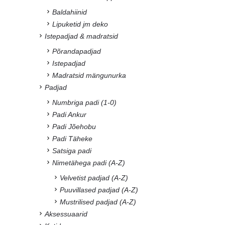
Baldahiinid
Lipuketid jm deko
Istepadjad & madratsid
Põrandapadjad
Istepadjad
Madratsid mängunurka
Padjad
Numbriga padi (1-0)
Padi Ankur
Padi Jõehobu
Padi Täheke
Satsiga padi
Nimetähega padi (A-Z)
Velvetist padjad (A-Z)
Puuvillased padjad (A-Z)
Mustrilised padjad (A-Z)
Aksessuaarid