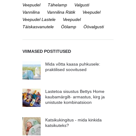
Veepudel
Tähelamp
Valgusti
Vannilina
Vannilina Rätik
Veepudel
Veepudel Lastele
Veepudel
Täiskasvanutele
Öölamp
Öövalgusti
VIIMASED POSTITUSED
Mida võtta kaasa puhkusele:
praktilised soovitused
Lastetoa sisustus Bettys Home
kaubamärgilt- armastus, kirg ja
unistuste kombinatsioon
Katsikukingitus - mida kinkida
katsikuteks?