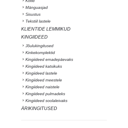
Kotid
Mänguasjad
Sisustus
Tekstiil lastele
KLIENTIDE LEMMIKUD
KINGIIDEED
Jõulukingitused
Kinkekomplektid
Kingiideed emadepäevaks
Kingiideed katsikuks
Kingiideed lastele
Kingiideed meestele
Kingiideed naistele
Kingiideed pulmadeks
Kingiideed soolaleivaks
ÄRIKINGITUSED