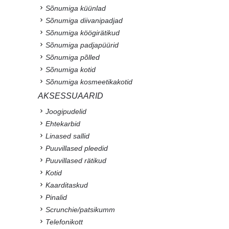
Sõnumiga küünlad
Sõnumiga diivanipadjad
Sõnumiga köögirätikud
Sõnumiga padjapüürid
Sõnumiga põlled
Sõnumiga kotid
Sõnumiga kosmeetikakotid
AKSESSUAARID
Joogipudelid
Ehtekarbid
Linased sallid
Puuvillased pleedid
Puuvillased rätikud
Kotid
Kaarditaskud
Pinalid
Scrunchie/patsikumm
Telefonikott