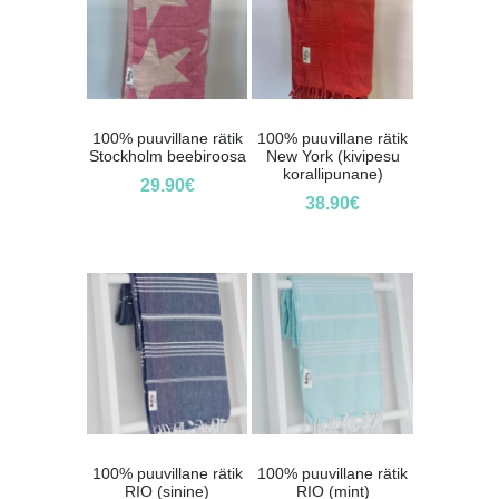
100% puuvillane rätik
100% puuvillane rätik
Stockholm beebiroosa
New York (kivipesu
korallipunane)
29.90
€
38.90
€
100% puuvillane rätik
100% puuvillane rätik
RIO (sinine)
RIO (mint)