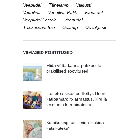
Veepudel
Tähelamp
Valgusti
Vannilina
Vannilina Rätik
Veepudel
Veepudel Lastele
Veepudel
Täiskasvanutele
Öölamp
Öövalgusti
VIIMASED POSTITUSED
Mida võtta kaasa puhkusele:
praktilised soovitused
Lastetoa sisustus Bettys Home
kaubamärgilt- armastus, kirg ja
unistuste kombinatsioon
Katsikukingitus - mida kinkida
katsikuteks?