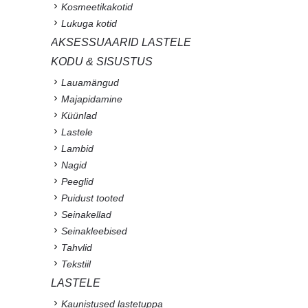
Kosmeetikakotid
Lukuga kotid
AKSESSUAARID LASTELE
KODU & SISUSTUS
Lauamängud
Majapidamine
Küünlad
Lastele
Lambid
Nagid
Peeglid
Puidust tooted
Seinakellad
Seinakleebised
Tahvlid
Tekstiil
LASTELE
Kaunistused lastetuppa