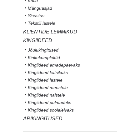
Kotid
Mänguasjad
Sisustus
Tekstiil lastele
KLIENTIDE LEMMIKUD
KINGIIDEED
Jõulukingitused
Kinkekomplektid
Kingiideed emadepäevaks
Kingiideed katsikuks
Kingiideed lastele
Kingiideed meestele
Kingiideed naistele
Kingiideed pulmadeks
Kingiideed soolaleivaks
ÄRIKINGITUSED