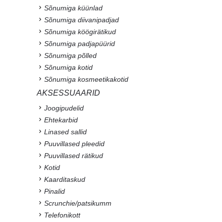
Sõnumiga küünlad
Sõnumiga diivanipadjad
Sõnumiga köögirätikud
Sõnumiga padjapüürid
Sõnumiga põlled
Sõnumiga kotid
Sõnumiga kosmeetikakotid
AKSESSUAARID
Joogipudelid
Ehtekarbid
Linased sallid
Puuvillased pleedid
Puuvillased rätikud
Kotid
Kaarditaskud
Pinalid
Scrunchie/patsikumm
Telefonikott