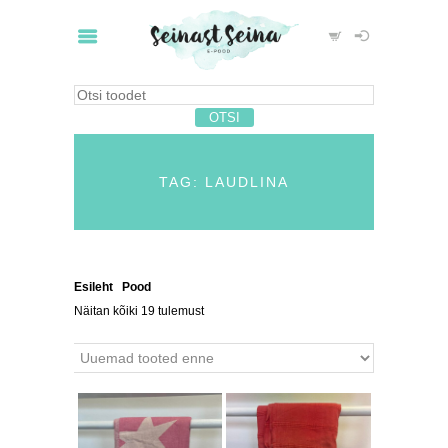
TAG: LAUDLINA
Esileht
/
Pood
/ Tooted siltidega “laudlina”
Näitan kõiki 19 tulemust