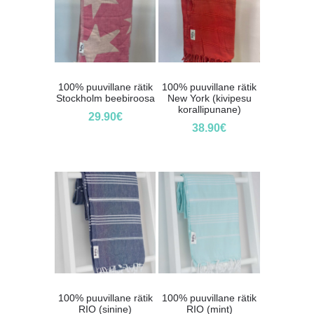
100% puuvillane rätik
100% puuvillane rätik
Stockholm beebiroosa
New York (kivipesu
korallipunane)
29.90
€
38.90
€
100% puuvillane rätik
100% puuvillane rätik
RIO (sinine)
RIO (mint)