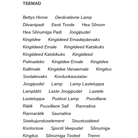
TEEMAD
Bettys Home
Deokratiivne Lamp
Diivanipadi
Eesti Toode
Hea Sõnum
Hea Sõnumiga Padi
Joogipudel
Kingiidee
Kingiideed Emadepäevaks
Kingiideed Emale
Kingiideed Katsikuks
Kingiideed Katskikuks
Kingiideed
Pulmadeks
Kingiidee Emale
Kingiidee
Kallimale
Kingiidee Vanaemale
Kingitus
Soolaleivaks
Korduvkasutatav
Joogipudel
Lamp
Lamp Lastetuppa
Lamptäht
Laste Joogipudel
Lastele
Lastetuppa
Puidust Lamp
Puuvillane
Rätik
Puuvillane Sall
Rannalina
Rannarätik
Saunalina
Sisekujunduselement
Sisustusideed
Kontorisse
Spordi Veepudel
Sõnumiga
Kingitus
Sõnumiga Tooted
Trenni