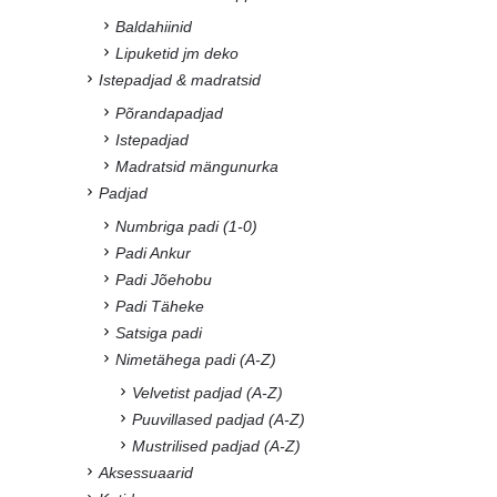
Baldahiinid
Lipuketid jm deko
Istepadjad & madratsid
Põrandapadjad
Istepadjad
Madratsid mängunurka
Padjad
Numbriga padi (1-0)
Padi Ankur
Padi Jõehobu
Padi Täheke
Satsiga padi
Nimetähega padi (A-Z)
Velvetist padjad (A-Z)
Puuvillased padjad (A-Z)
Mustrilised padjad (A-Z)
Aksessuaarid