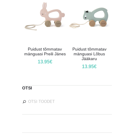
Puidust tõmmatav
Puidust tõmmatav
mänguasi Preili Jänes
mänguasi Lõbus
Jääkaru
13.95
€
13.95
€
OTSI