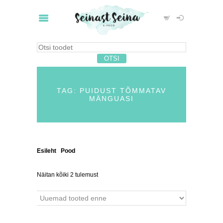
TAG: PUIDUST TÕMMATAV
MÄNGUASI
Esileht
/
Pood
/ Tooted siltidega “puidust tõmmatav
mänguasi”
Näitan kõiki 2 tulemust