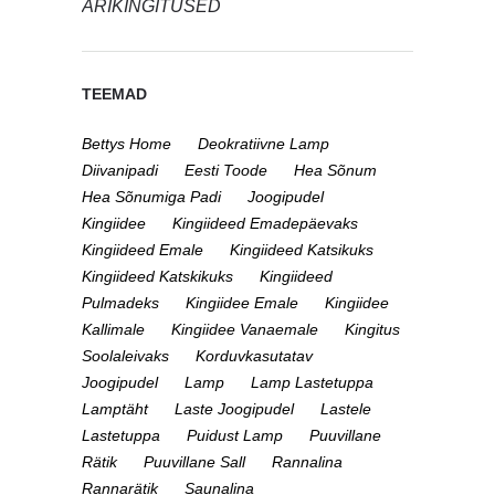
ÄRIKINGITUSED
TEEMAD
Bettys Home
Deokratiivne Lamp
Diivanipadi
Eesti Toode
Hea Sõnum
Hea Sõnumiga Padi
Joogipudel
Kingiidee
Kingiideed Emadepäevaks
Kingiideed Emale
Kingiideed Katsikuks
Kingiideed Katskikuks
Kingiideed
Pulmadeks
Kingiidee Emale
Kingiidee
Kallimale
Kingiidee Vanaemale
Kingitus
Soolaleivaks
Korduvkasutatav
Joogipudel
Lamp
Lamp Lastetuppa
Lamptäht
Laste Joogipudel
Lastele
Lastetuppa
Puidust Lamp
Puuvillane
Rätik
Puuvillane Sall
Rannalina
Rannarätik
Saunalina