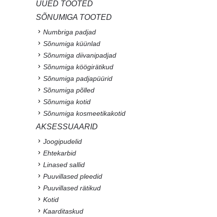
UUED TOOTED
SÕNUMIGA TOOTED
Numbriga padjad
Sõnumiga küünlad
Sõnumiga diivanipadjad
Sõnumiga köögirätikud
Sõnumiga padjapüürid
Sõnumiga põlled
Sõnumiga kotid
Sõnumiga kosmeetikakotid
AKSESSUAARID
Joogipudelid
Ehtekarbid
Linased sallid
Puuvillased pleedid
Puuvillased rätikud
Kotid
Kaarditaskud