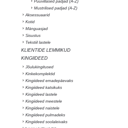
Puuvillased padjad (A-Z)
Mustrilised padjad (A-Z)
Aksessuaarid
Kotid
Mänguasjad
Sisustus
Tekstiil lastele
KLIENTIDE LEMMIKUD
KINGIIDEED
Jõulukingitused
Kinkekomplektid
Kingiideed emadepäevaks
Kingiideed katsikuks
Kingiideed lastele
Kingiideed meestele
Kingiideed naistele
Kingiideed pulmadeks
Kingiideed soolaleivaks