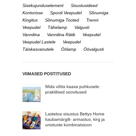
Sisekujunduselement
Sisustusideed
Kontorisse
Spordi Veepudel
Sõnumiga
Kingitus
Sõnumiga Tooted
Trenni
Veepudel
Tähelamp
Valgusti
Vannilina
Vannilina Rätik
Veepudel
Veepudel Lastele
Veepudel
Täiskasvanutele
Öölamp
Öövalgusti
VIIMASED POSTITUSED
Mida võtta kaasa puhkusele:
praktilised soovitused
Lastetoa sisustus Bettys Home
kaubamärgilt- armastus, kirg ja
unistuste kombinatsioon