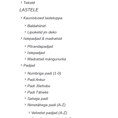
Tekstiil
LASTELE
Kaunistused lastetuppa
Baldahiinid
Lipuketid jm deko
Istepadjad & madratsid
Põrandapadjad
Istepadjad
Madratsid mängunurka
Padjad
Numbriga padi (1-0)
Padi Ankur
Padi Jõehobu
Padi Täheke
Satsiga padi
Nimetähega padi (A-Z)
Velvetist padjad (A-Z)