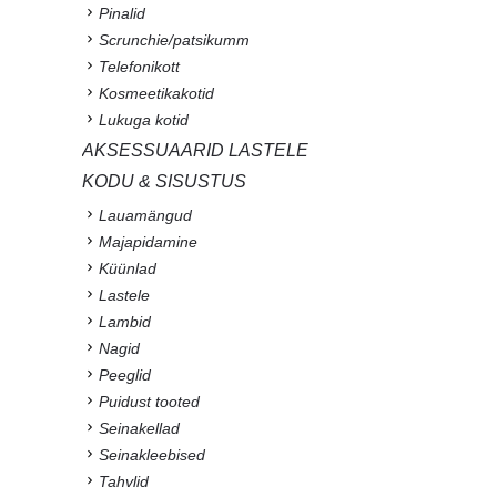
Pinalid
Scrunchie/patsikumm
Telefonikott
Kosmeetikakotid
Lukuga kotid
AKSESSUAARID LASTELE
KODU & SISUSTUS
Lauamängud
Majapidamine
Küünlad
Lastele
Lambid
Nagid
Peeglid
Puidust tooted
Seinakellad
Seinakleebised
Tahvlid