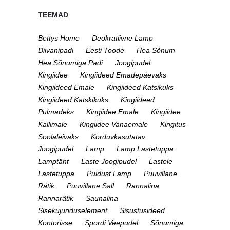
TEEMAD
Bettys Home
Deokratiivne Lamp
Diivanipadi
Eesti Toode
Hea Sõnum
Hea Sõnumiga Padi
Joogipudel
Kingiidee
Kingiideed Emadepäevaks
Kingiideed Emale
Kingiideed Katsikuks
Kingiideed Katskikuks
Kingiideed
Pulmadeks
Kingiidee Emale
Kingiidee
Kallimale
Kingiidee Vanaemale
Kingitus
Soolaleivaks
Korduvkasutatav
Joogipudel
Lamp
Lamp Lastetuppa
Lamptäht
Laste Joogipudel
Lastele
Lastetuppa
Puidust Lamp
Puuvillane
Rätik
Puuvillane Sall
Rannalina
Rannarätik
Saunalina
Sisekujunduselement
Sisustusideed
Kontorisse
Spordi Veepudel
Sõnumiga