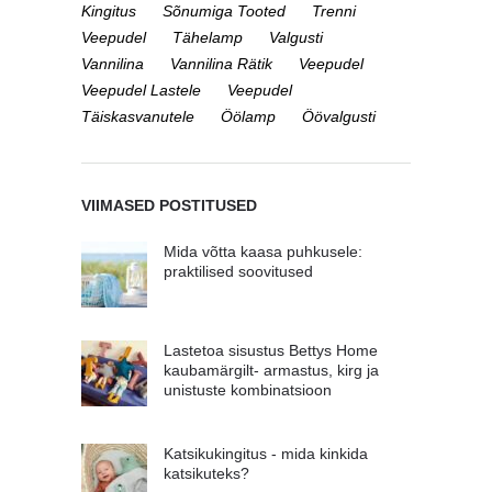
Kingitus
Sõnumiga Tooted
Trenni
Veepudel
Tähelamp
Valgusti
Vannilina
Vannilina Rätik
Veepudel
Veepudel Lastele
Veepudel
Täiskasvanutele
Öölamp
Öövalgusti
VIIMASED POSTITUSED
Mida võtta kaasa puhkusele:
praktilised soovitused
Lastetoa sisustus Bettys Home
kaubamärgilt- armastus, kirg ja
unistuste kombinatsioon
Katsikukingitus - mida kinkida
katsikuteks?