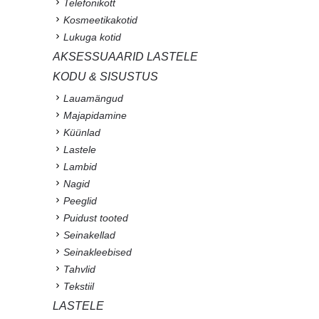
Telefonikott
Kosmeetikakotid
Lukuga kotid
AKSESSUAARID LASTELE
KODU & SISUSTUS
Lauamängud
Majapidamine
Küünlad
Lastele
Lambid
Nagid
Peeglid
Puidust tooted
Seinakellad
Seinakleebised
Tahvlid
Tekstiil
LASTELE