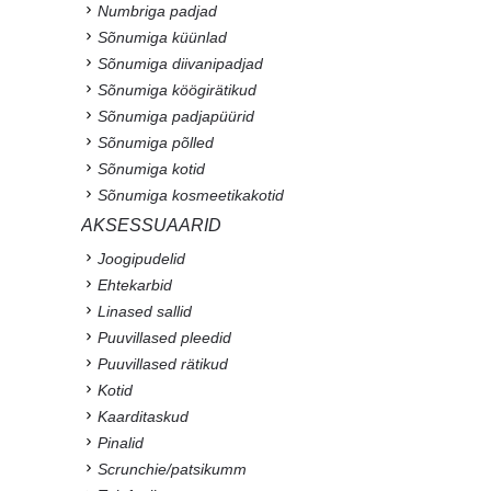
Numbriga padjad
Sõnumiga küünlad
Sõnumiga diivanipadjad
Sõnumiga köögirätikud
Sõnumiga padjapüürid
Sõnumiga põlled
Sõnumiga kotid
Sõnumiga kosmeetikakotid
AKSESSUAARID
Joogipudelid
Ehtekarbid
Linased sallid
Puuvillased pleedid
Puuvillased rätikud
Kotid
Kaarditaskud
Pinalid
Scrunchie/patsikumm