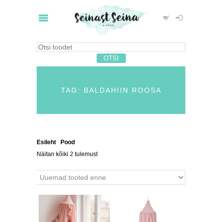
TAG: BALDAHIIN ROOSA
Esileht
/
Pood
/ Tooted siltidega “baldahiin roosa”
Näitan kõiki 2 tulemust