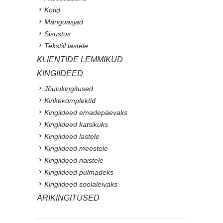
Kotid
Mänguasjad
Sisustus
Tekstiil lastele
KLIENTIDE LEMMIKUD
KINGIIDEED
Jõulukingitused
Kinkekomplektid
Kingiideed emadepäevaks
Kingiideed katsikuks
Kingiideed lastele
Kingiideed meestele
Kingiideed naistele
Kingiideed pulmadeks
Kingiideed soolaleivaks
ÄRIKINGITUSED