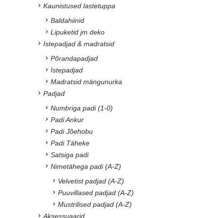
Kaunistused lastetuppa
Baldahiinid
Lipuketid jm deko
Istepadjad & madratsid
Põrandapadjad
Istepadjad
Madratsid mängunurka
Padjad
Numbriga padi (1-0)
Padi Ankur
Padi Jõehobu
Padi Täheke
Satsiga padi
Nimetähega padi (A-Z)
Velvetist padjad (A-Z)
Puuvillased padjad (A-Z)
Mustrilised padjad (A-Z)
Aksessuaarid