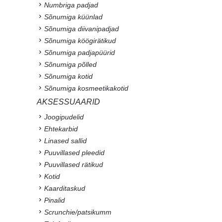
Numbriga padjad
Sõnumiga küünlad
Sõnumiga diivanipadjad
Sõnumiga köögirätikud
Sõnumiga padjapüürid
Sõnumiga põlled
Sõnumiga kotid
Sõnumiga kosmeetikakotid
AKSESSUAARID
Joogipudelid
Ehtekarbid
Linased sallid
Puuvillased pleedid
Puuvillased rätikud
Kotid
Kaarditaskud
Pinalid
Scrunchie/patsikumm