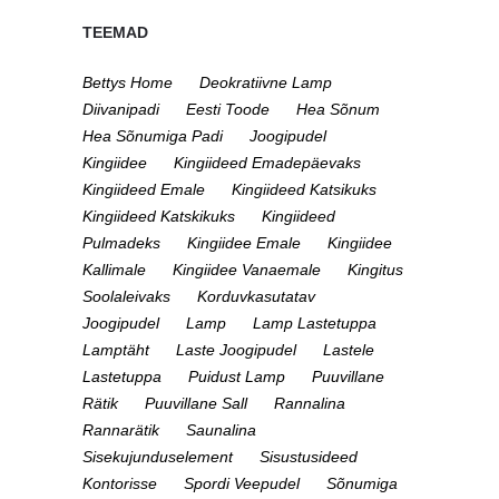
TEEMAD
Bettys Home
Deokratiivne Lamp
Diivanipadi
Eesti Toode
Hea Sõnum
Hea Sõnumiga Padi
Joogipudel
Kingiidee
Kingiideed Emadepäevaks
Kingiideed Emale
Kingiideed Katsikuks
Kingiideed Katskikuks
Kingiideed
Pulmadeks
Kingiidee Emale
Kingiidee
Kallimale
Kingiidee Vanaemale
Kingitus
Soolaleivaks
Korduvkasutatav
Joogipudel
Lamp
Lamp Lastetuppa
Lamptäht
Laste Joogipudel
Lastele
Lastetuppa
Puidust Lamp
Puuvillane
Rätik
Puuvillane Sall
Rannalina
Rannarätik
Saunalina
Sisekujunduselement
Sisustusideed
Kontorisse
Spordi Veepudel
Sõnumiga