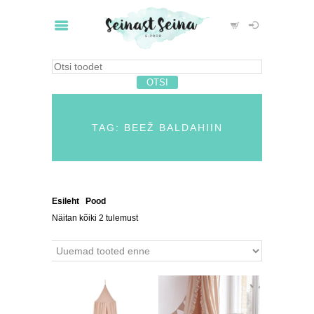
TAG: BEEŽ BALDAHIIN
Esileht
/
Pood
/ Tooted siltidega “beež baldahiin”
Näitan kõiki 2 tulemust