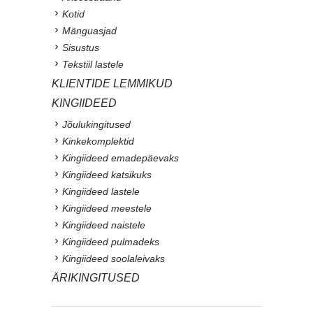
Kotid
Mänguasjad
Sisustus
Tekstiil lastele
KLIENTIDE LEMMIKUD
KINGIIDEED
Jõulukingitused
Kinkekomplektid
Kingiideed emadepäevaks
Kingiideed katsikuks
Kingiideed lastele
Kingiideed meestele
Kingiideed naistele
Kingiideed pulmadeks
Kingiideed soolaleivaks
ÄRIKINGITUSED