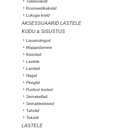
Telefonikott
Kosmeetikakotid
Lukuga kotid
AKSESSUAARID LASTELE
KODU & SISUSTUS
Lauamängud
Majapidamine
Küünlad
Lastele
Lambid
Nagid
Peeglid
Puidust tooted
Seinakellad
Seinakleebised
Tahvlid
Tekstiil
LASTELE