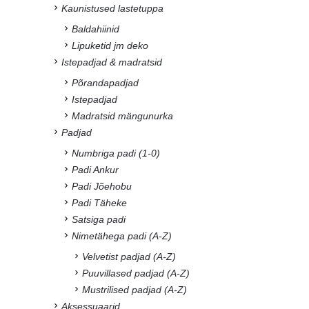
Kaunistused lastetuppa
Baldahiinid
Lipuketid jm deko
Istepadjad & madratsid
Põrandapadjad
Istepadjad
Madratsid mängunurka
Padjad
Numbriga padi (1-0)
Padi Ankur
Padi Jõehobu
Padi Täheke
Satsiga padi
Nimetähega padi (A-Z)
Velvetist padjad (A-Z)
Puuvillased padjad (A-Z)
Mustrilised padjad (A-Z)
Aksessuaarid