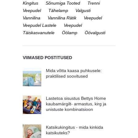
Kingitus
Sõnumiga Tooted
Trenni
Veepudel
Tähelamp
Valgusti
Vannilina
Vannilina Rätik
Veepudel
Veepudel Lastele
Veepudel
Täiskasvanutele
Öölamp
Öövalgusti
VIIMASED POSTITUSED
Mida võtta kaasa puhkusele:
praktilised soovitused
Lastetoa sisustus Bettys Home
kaubamärgilt- armastus, kirg ja
unistuste kombinatsioon
Katsikukingitus - mida kinkida
katsikuteks?