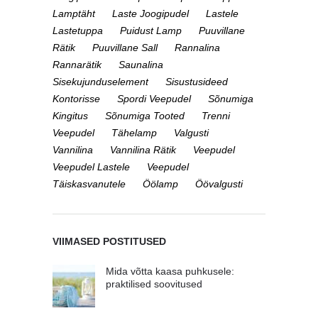
Lamptäht
Laste Joogipudel
Lastele
Lastetuppa
Puidust Lamp
Puuvillane
Rätik
Puuvillane Sall
Rannalina
Rannarätik
Saunalina
Sisekujunduselement
Sisustusideed
Kontorisse
Spordi Veepudel
Sõnumiga
Kingitus
Sõnumiga Tooted
Trenni
Veepudel
Tähelamp
Valgusti
Vannilina
Vannilina Rätik
Veepudel
Veepudel Lastele
Veepudel
Täiskasvanutele
Öölamp
Öövalgusti
VIIMASED POSTITUSED
Mida võtta kaasa puhkusele:
praktilised soovitused