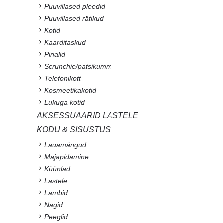
Puuvillased pleedid
Puuvillased rätikud
Kotid
Kaarditaskud
Pinalid
Scrunchie/patsikumm
Telefonikott
Kosmeetikakotid
Lukuga kotid
AKSESSUAARID LASTELE
KODU & SISUSTUS
Lauamängud
Majapidamine
Küünlad
Lastele
Lambid
Nagid
Peeglid