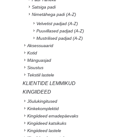
Satsiga padi
Nimetähega padi (A-Z)
Velvetist padjad (A-Z)
Puuvillased padjad (A-Z)
Mustrilised padjad (A-Z)
Aksessuaarid
Kotid
Mänguasjad
Sisustus
Tekstiil lastele
KLIENTIDE LEMMIKUD
KINGIIDEED
Jõulukingitused
Kinkekomplektid
Kingiideed emadepäevaks
Kingiideed katsikuks
Kingiideed lastele