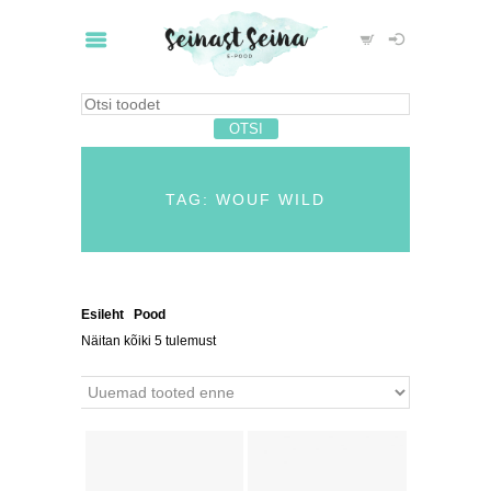
TAG: WOUF WILD
Esileht
/
Pood
/ Tooted siltidega “wouf wild”
Näitan kõiki 5 tulemust