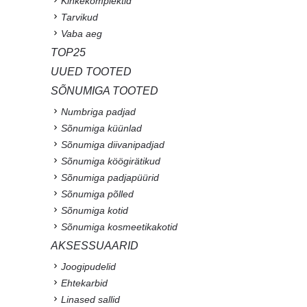
Kinkekomplektid
Tarvikud
Vaba aeg
TOP25
UUED TOOTED
SÕNUMIGA TOOTED
Numbriga padjad
Sõnumiga küünlad
Sõnumiga diivanipadjad
Sõnumiga köögirätikud
Sõnumiga padjapüürid
Sõnumiga põlled
Sõnumiga kotid
Sõnumiga kosmeetikakotid
AKSESSUAARID
Joogipudelid
Ehtekarbid
Linased sallid