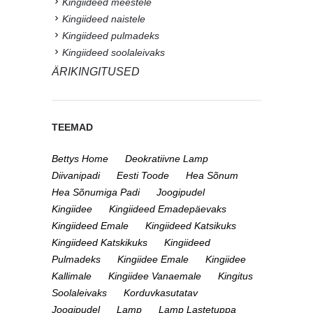
Kingiideed meestele
Kingiideed naistele
Kingiideed pulmadeks
Kingiideed soolaleivaks
ÄRIKINGITUSED
TEEMAD
Bettys Home
Deokratiivne Lamp
Diivanipadi
Eesti Toode
Hea Sõnum
Hea Sõnumiga Padi
Joogipudel
Kingiidee
Kingiideed Emadepäevaks
Kingiideed Emale
Kingiideed Katsikuks
Kingiideed Katskikuks
Kingiideed
Pulmadeks
Kingiidee Emale
Kingiidee
Kallimale
Kingiidee Vanaemale
Kingitus
Soolaleivaks
Korduvkasutatav
Joogipudel
Lamp
Lamp Lastetuppa