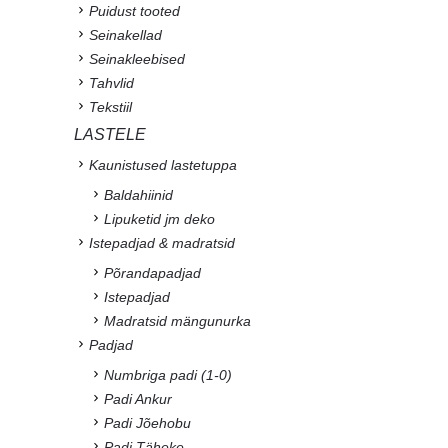
Puidust tooted
Seinakellad
Seinakleebised
Tahvlid
Tekstiil
LASTELE
Kaunistused lastetuppa
Baldahiinid
Lipuketid jm deko
Istepadjad & madratsid
Põrandapadjad
Istepadjad
Madratsid mängunurka
Padjad
Numbriga padi (1-0)
Padi Ankur
Padi Jõehobu
Padi Täheke