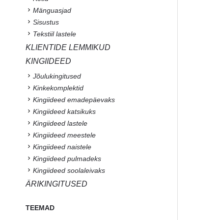
Mänguasjad
Sisustus
Tekstiil lastele
KLIENTIDE LEMMIKUD
KINGIIDEED
Jõulukingitused
Kinkekomplektid
Kingiideed emadepäevaks
Kingiideed katsikuks
Kingiideed lastele
Kingiideed meestele
Kingiideed naistele
Kingiideed pulmadeks
Kingiideed soolaleivaks
ÄRIKINGITUSED
TEEMAD