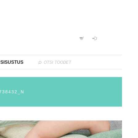
 SISUSTUS
738432_N