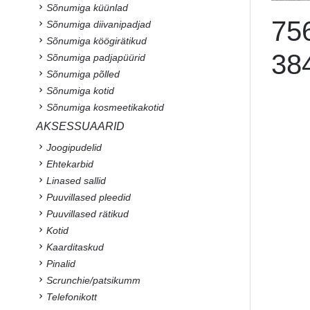
Sõnumiga küünlad
75
Sõnumiga diivanipadjad
Sõnumiga köögirätikud
38
Sõnumiga padjapüürid
Sõnumiga põlled
Sõnumiga kotid
Sõnumiga kosmeetikakotid
AKSESSUAARID
Joogipudelid
Ehtekarbid
Linased sallid
Puuvillased pleedid
Puuvillased rätikud
Kotid
Kaarditaskud
Pinalid
Scrunchie/patsikumm
Telefonikott