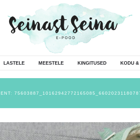
LASTELE
MEESTELE
KINGITUSED
KODU &
ENT: 75603887_10162942772165085_6602023118078