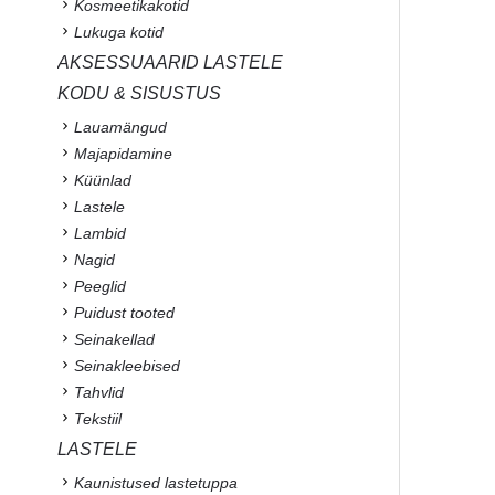
Kosmeetikakotid
Lukuga kotid
AKSESSUAARID LASTELE
KODU & SISUSTUS
Lauamängud
Majapidamine
Küünlad
Lastele
Lambid
Nagid
Peeglid
Puidust tooted
Seinakellad
Seinakleebised
Tahvlid
Tekstiil
LASTELE
Kaunistused lastetuppa