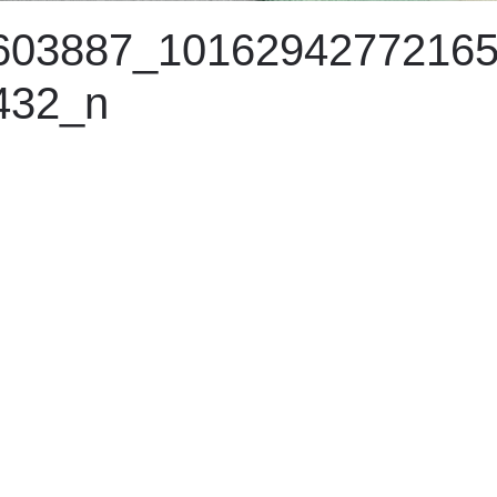
603887_1016294277216
432_n