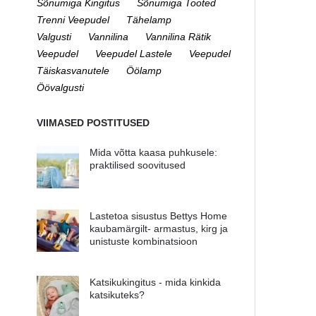
Sõnumiga Kingitus
Sõnumiga Tooted
Trenni Veepudel
Tähelamp
Valgusti
Vannilina
Vannilina Rätik
Veepudel
Veepudel Lastele
Veepudel
Täiskasvanutele
Öölamp
Öövalgusti
VIIMASED POSTITUSED
Mida võtta kaasa puhkusele:
praktilised soovitused
Lastetoa sisustus Bettys Home
kaubamärgilt- armastus, kirg ja
unistuste kombinatsioon
Katsikukingitus - mida kinkida
katsikuteks?