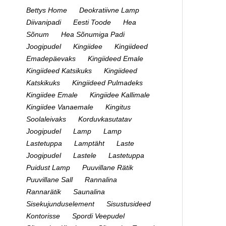
Bettys Home
Deokratiivne Lamp
Diivanipadi
Eesti Toode
Hea
Sõnum
Hea Sõnumiga Padi
Joogipudel
Kingiidee
Kingiideed
Emadepäevaks
Kingiideed Emale
Kingiideed Katsikuks
Kingiideed
Katskikuks
Kingiideed Pulmadeks
Kingiidee Emale
Kingiidee Kallimale
Kingiidee Vanaemale
Kingitus
Soolaleivaks
Korduvkasutatav
Joogipudel
Lamp
Lamp
Lastetuppa
Lamptäht
Laste
Joogipudel
Lastele
Lastetuppa
Puidust Lamp
Puuvillane Rätik
Puuvillane Sall
Rannalina
Rannarätik
Saunalina
Sisekujunduselement
Sisustusideed
Kontorisse
Spordi Veepudel