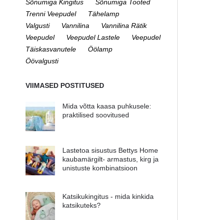
Sõnumiga Kingitus
Sõnumiga Tooted
Trenni Veepudel
Tähelamp
Valgusti
Vannilina
Vannilina Rätik
Veepudel
Veepudel Lastele
Veepudel
Täiskasvanutele
Öölamp
Öövalgusti
VIIMASED POSTITUSED
Mida võtta kaasa puhkusele:
praktilised soovitused
Lastetoa sisustus Bettys Home
kaubamärgilt- armastus, kirg ja
unistuste kombinatsioon
Katsikukingitus - mida kinkida
katsikuteks?