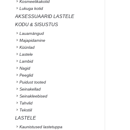
Kosmeetikakotid
Lukuga kotid
AKSESSUAARID LASTELE
KODU & SISUSTUS
Lauamängud
Majapidamine
Küünlad
Lastele
Lambid
Nagid
Peeglid
Puidust tooted
Seinakellad
Seinakleebised
Tahvlid
Tekstiil
LASTELE
Kaunistused lastetuppa