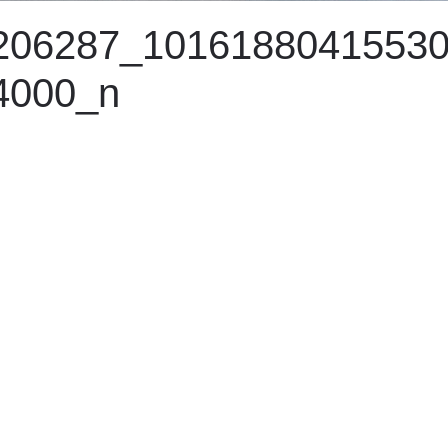
206287_1016188041553
4000_n