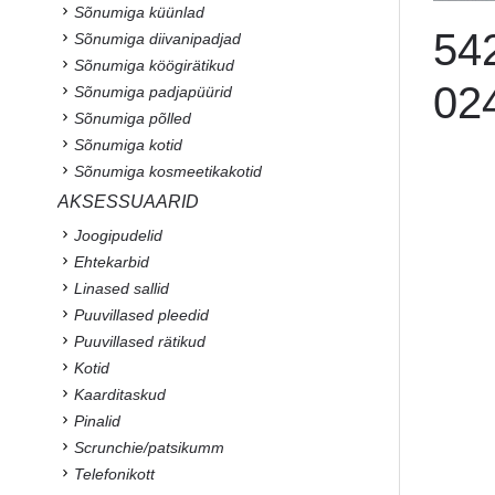
Sõnumiga küünlad
54
Sõnumiga diivanipadjad
Sõnumiga köögirätikud
02
Sõnumiga padjapüürid
Sõnumiga põlled
Sõnumiga kotid
Sõnumiga kosmeetikakotid
AKSESSUAARID
Joogipudelid
Ehtekarbid
Linased sallid
Puuvillased pleedid
Puuvillased rätikud
Kotid
Kaarditaskud
Pinalid
Scrunchie/patsikumm
Telefonikott