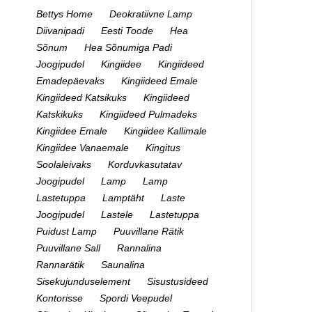
Bettys Home
Deokratiivne Lamp
Diivanipadi
Eesti Toode
Hea
Sõnum
Hea Sõnumiga Padi
Joogipudel
Kingiidee
Kingiideed
Emadepäevaks
Kingiideed Emale
Kingiideed Katsikuks
Kingiideed
Katskikuks
Kingiideed Pulmadeks
Kingiidee Emale
Kingiidee Kallimale
Kingiidee Vanaemale
Kingitus
Soolaleivaks
Korduvkasutatav
Joogipudel
Lamp
Lamp
Lastetuppa
Lamptäht
Laste
Joogipudel
Lastele
Lastetuppa
Puidust Lamp
Puuvillane Rätik
Puuvillane Sall
Rannalina
Rannarätik
Saunalina
Sisekujunduselement
Sisustusideed
Kontorisse
Spordi Veepudel