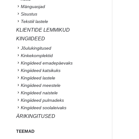
Mänguasjad
Sisustus
Tekstiil lastele
KLIENTIDE LEMMIKUD
KINGIIDEED
Jõulukingitused
Kinkekomplektid
Kingiideed emadepäevaks
Kingiideed katsikuks
Kingiideed lastele
Kingiideed meestele
Kingiideed naistele
Kingiideed pulmadeks
Kingiideed soolaleivaks
ÄRIKINGITUSED
TEEMAD