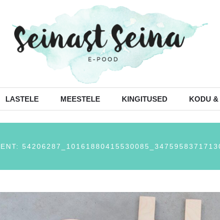
LASTELE
MEESTELE
KINGITUSED
KODU &
ENT: 54206287_10161880415530085_3475958371713