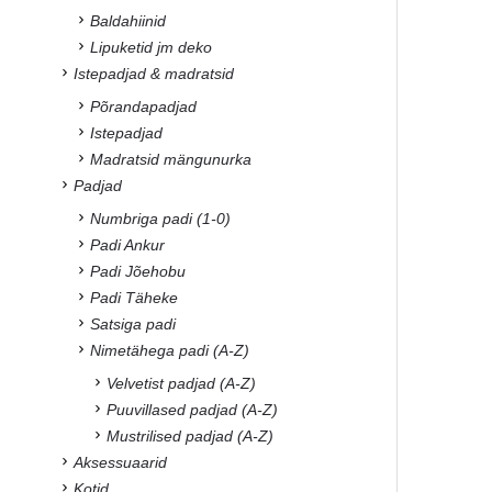
Baldahiinid
Lipuketid jm deko
Istepadjad & madratsid
Põrandapadjad
Istepadjad
Madratsid mängunurka
Padjad
Numbriga padi (1-0)
Padi Ankur
Padi Jõehobu
Padi Täheke
Satsiga padi
Nimetähega padi (A-Z)
Velvetist padjad (A-Z)
Puuvillased padjad (A-Z)
Mustrilised padjad (A-Z)
Aksessuaarid
Kotid