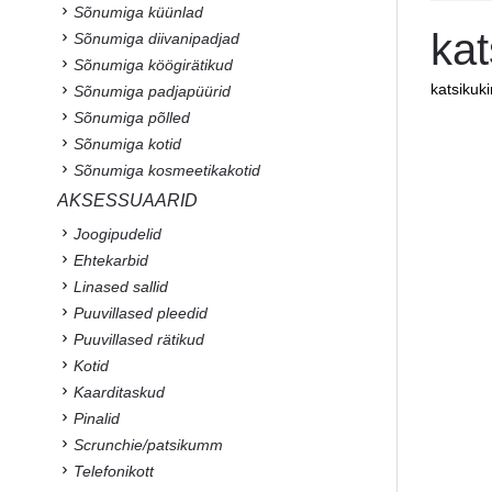
Sõnumiga küünlad
kat
Sõnumiga diivanipadjad
Sõnumiga köögirätikud
katsikuk
Sõnumiga padjapüürid
Sõnumiga põlled
Sõnumiga kotid
Sõnumiga kosmeetikakotid
AKSESSUAARID
Joogipudelid
Ehtekarbid
Linased sallid
Puuvillased pleedid
Puuvillased rätikud
Kotid
Kaarditaskud
Pinalid
Scrunchie/patsikumm
Telefonikott