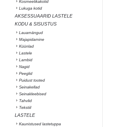
Kosmeetikakotid
Lukuga kotid
AKSESSUAARID LASTELE
KODU & SISUSTUS
Lauamängud
Majapidamine
Küünlad
Lastele
Lambid
Nagid
Peeglid
Puidust tooted
Seinakellad
Seinakleebised
Tahvlid
Tekstiil
LASTELE
Kaunistused lastetuppa