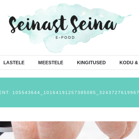
LASTELE
MEESTELE
KINGITUSED
KODU &
NT: 105543644_10164191257385085_324372761996