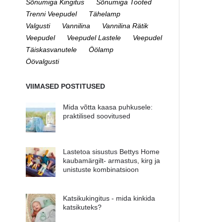
Sõnumiga Kingitus
Sõnumiga Tooted
Trenni Veepudel
Tähelamp
Valgusti
Vannilina
Vannilina Rätik
Veepudel
Veepudel Lastele
Veepudel
Täiskasvanutele
Öölamp
Öövalgusti
VIIMASED POSTITUSED
Mida võtta kaasa puhkusele:
praktilised soovitused
Lastetoa sisustus Bettys Home
kaubamärgilt- armastus, kirg ja
unistuste kombinatsioon
Katsikukingitus - mida kinkida
katsikuteks?