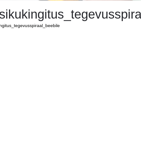
sikukingitus_tegevusspir
ingitus_tegevusspiraal_beebile