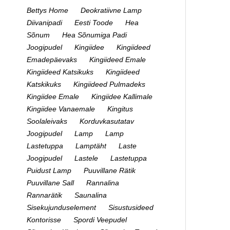
Bettys Home
Deokratiivne Lamp
Diivanipadi
Eesti Toode
Hea
Sõnum
Hea Sõnumiga Padi
Joogipudel
Kingiidee
Kingiideed
Emadepäevaks
Kingiideed Emale
Kingiideed Katsikuks
Kingiideed
Katskikuks
Kingiideed Pulmadeks
Kingiidee Emale
Kingiidee Kallimale
Kingiidee Vanaemale
Kingitus
Soolaleivaks
Korduvkasutatav
Joogipudel
Lamp
Lamp
Lastetuppa
Lamptäht
Laste
Joogipudel
Lastele
Lastetuppa
Puidust Lamp
Puuvillane Rätik
Puuvillane Sall
Rannalina
Rannarätik
Saunalina
Sisekujunduselement
Sisustusideed
Kontorisse
Spordi Veepudel