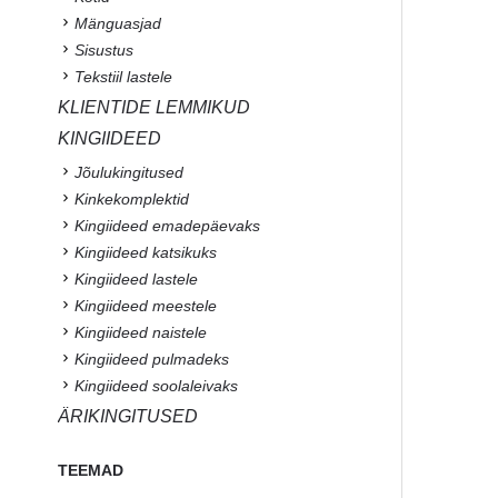
Mänguasjad
Sisustus
Tekstiil lastele
KLIENTIDE LEMMIKUD
KINGIIDEED
Jõulukingitused
Kinkekomplektid
Kingiideed emadepäevaks
Kingiideed katsikuks
Kingiideed lastele
Kingiideed meestele
Kingiideed naistele
Kingiideed pulmadeks
Kingiideed soolaleivaks
ÄRIKINGITUSED
TEEMAD