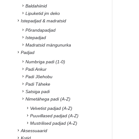
Baldahiinid
Lipuketid jm deko
Istepadjad & madratsid
Põrandapadjad
Istepadjad
Madratsid mängunurka
Padjad
Numbriga padi (1-0)
Padi Ankur
Padi Jõehobu
Padi Täheke
Satsiga padi
Nimetähega padi (A-Z)
Velvetist padjad (A-Z)
Puuvillased padjad (A-Z)
Mustrilised padjad (A-Z)
Aksessuaarid
Kotid