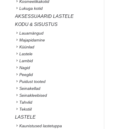
Kosmeetikakotid
Lukuga kotid
AKSESSUAARID LASTELE
KODU & SISUSTUS
Lauamängud
Majapidamine
Küünlad
Lastele
Lambid
Nagid
Peeglid
Puidust tooted
Seinakellad
Seinakleebised
Tahvlid
Tekstiil
LASTELE
Kaunistused lastetuppa