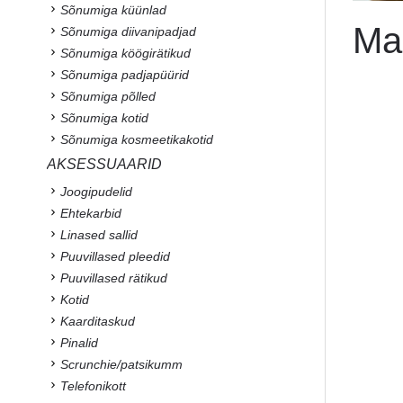
Sõnumiga küünlad
Ma
Sõnumiga diivanipadjad
Sõnumiga köögirätikud
Sõnumiga padjapüürid
Sõnumiga põlled
Sõnumiga kotid
Sõnumiga kosmeetikakotid
AKSESSUAARID
Joogipudelid
Ehtekarbid
Linased sallid
Puuvillased pleedid
Puuvillased rätikud
Kotid
Kaarditaskud
Pinalid
Scrunchie/patsikumm
Telefonikott