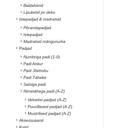
Baldahiinid
Lipuketid jm deko
Istepadjad & madratsid
Põrandapadjad
Istepadjad
Madratsid mängunurka
Padjad
Numbriga padi (1-0)
Padi Ankur
Padi Jõehobu
Padi Täheke
Satsiga padi
Nimetähega padi (A-Z)
Velvetist padjad (A-Z)
Puuvillased padjad (A-Z)
Mustrilised padjad (A-Z)
Aksessuaarid
Kotid