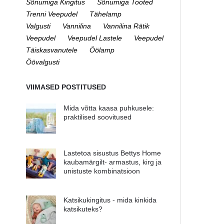
Sõnumiga Kingitus
Sõnumiga Tooted
Trenni Veepudel
Tähelamp
Valgusti
Vannilina
Vannilina Rätik
Veepudel
Veepudel Lastele
Veepudel
Täiskasvanutele
Öölamp
Öövalgusti
VIIMASED POSTITUSED
Mida võtta kaasa puhkusele:
praktilised soovitused
Lastetoa sisustus Bettys Home
kaubamärgilt- armastus, kirg ja
unistuste kombinatsioon
Katsikukingitus - mida kinkida
katsikuteks?