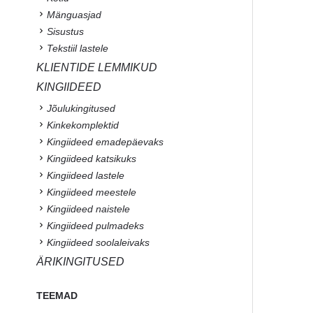
Mänguasjad
Sisustus
Tekstiil lastele
KLIENTIDE LEMMIKUD
KINGIIDEED
Jõulukingitused
Kinkekomplektid
Kingiideed emadepäevaks
Kingiideed katsikuks
Kingiideed lastele
Kingiideed meestele
Kingiideed naistele
Kingiideed pulmadeks
Kingiideed soolaleivaks
ÄRIKINGITUSED
TEEMAD