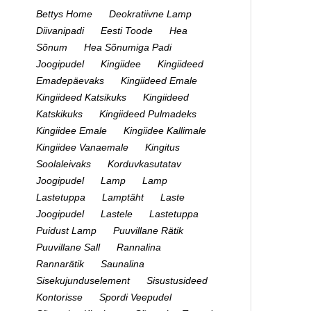
Bettys Home
Deokratiivne Lamp
Diivanipadi
Eesti Toode
Hea
Sõnum
Hea Sõnumiga Padi
Joogipudel
Kingiidee
Kingiideed
Emadepäevaks
Kingiideed Emale
Kingiideed Katsikuks
Kingiideed
Katskikuks
Kingiideed Pulmadeks
Kingiidee Emale
Kingiidee Kallimale
Kingiidee Vanaemale
Kingitus
Soolaleivaks
Korduvkasutatav
Joogipudel
Lamp
Lamp
Lastetuppa
Lamptäht
Laste
Joogipudel
Lastele
Lastetuppa
Puidust Lamp
Puuvillane Rätik
Puuvillane Sall
Rannalina
Rannarätik
Saunalina
Sisekujunduselement
Sisustusideed
Kontorisse
Spordi Veepudel