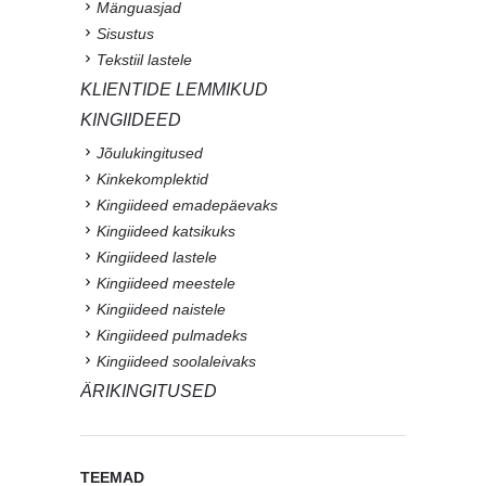
Mänguasjad
Sisustus
Tekstiil lastele
KLIENTIDE LEMMIKUD
KINGIIDEED
Jõulukingitused
Kinkekomplektid
Kingiideed emadepäevaks
Kingiideed katsikuks
Kingiideed lastele
Kingiideed meestele
Kingiideed naistele
Kingiideed pulmadeks
Kingiideed soolaleivaks
ÄRIKINGITUSED
TEEMAD