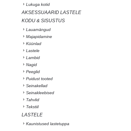
Lukuga kotid
AKSESSUAARID LASTELE
KODU & SISUSTUS
Lauamängud
Majapidamine
Küünlad
Lastele
Lambid
Nagid
Peeglid
Puidust tooted
Seinakellad
Seinakleebised
Tahvlid
Tekstiil
LASTELE
Kaunistused lastetuppa