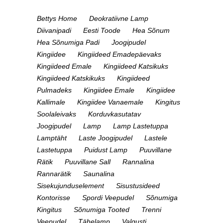
Bettys Home
Deokratiivne Lamp
Diivanipadi
Eesti Toode
Hea Sõnum
Hea Sõnumiga Padi
Joogipudel
Kingiidee
Kingiideed Emadepäevaks
Kingiideed Emale
Kingiideed Katsikuks
Kingiideed Katskikuks
Kingiideed
Pulmadeks
Kingiidee Emale
Kingiidee
Kallimale
Kingiidee Vanaemale
Kingitus
Soolaleivaks
Korduvkasutatav
Joogipudel
Lamp
Lamp Lastetuppa
Lamptäht
Laste Joogipudel
Lastele
Lastetuppa
Puidust Lamp
Puuvillane
Rätik
Puuvillane Sall
Rannalina
Rannarätik
Saunalina
Sisekujunduselement
Sisustusideed
Kontorisse
Spordi Veepudel
Sõnumiga
Kingitus
Sõnumiga Tooted
Trenni
Veepudel
Tähelamp
Valgusti