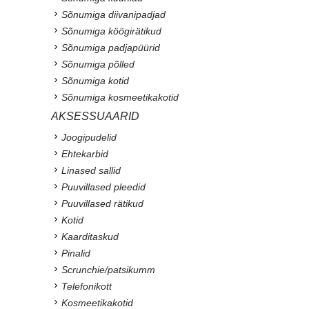
Sõnumiga diivanipadjad
Sõnumiga köögirätikud
Sõnumiga padjapüürid
Sõnumiga põlled
Sõnumiga kotid
Sõnumiga kosmeetikakotid
AKSESSUAARID
Joogipudelid
Ehtekarbid
Linased sallid
Puuvillased pleedid
Puuvillased rätikud
Kotid
Kaarditaskud
Pinalid
Scrunchie/patsikumm
Telefonikott
Kosmeetikakotid