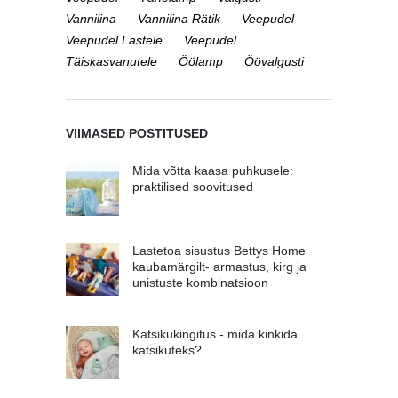
Vannilina
Vannilina Rätik
Veepudel
Veepudel Lastele
Veepudel
Täiskasvanutele
Öölamp
Öövalgusti
VIIMASED POSTITUSED
Mida võtta kaasa puhkusele:
praktilised soovitused
Lastetoa sisustus Bettys Home
kaubamärgilt- armastus, kirg ja
unistuste kombinatsioon
Katsikukingitus - mida kinkida
katsikuteks?