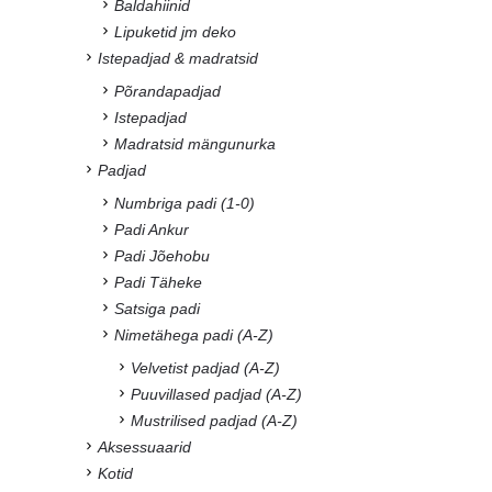
Baldahiinid
Lipuketid jm deko
Istepadjad & madratsid
Põrandapadjad
Istepadjad
Madratsid mängunurka
Padjad
Numbriga padi (1-0)
Padi Ankur
Padi Jõehobu
Padi Täheke
Satsiga padi
Nimetähega padi (A-Z)
Velvetist padjad (A-Z)
Puuvillased padjad (A-Z)
Mustrilised padjad (A-Z)
Aksessuaarid
Kotid