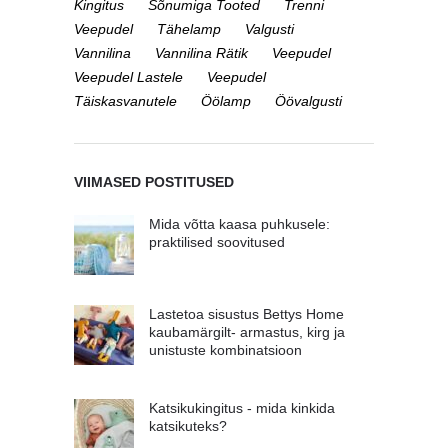
Kingitus
Sõnumiga Tooted
Trenni
Veepudel
Tähelamp
Valgusti
Vannilina
Vannilina Rätik
Veepudel
Veepudel Lastele
Veepudel
Täiskasvanutele
Öölamp
Öövalgusti
VIIMASED POSTITUSED
Mida võtta kaasa puhkusele:
praktilised soovitused
Lastetoa sisustus Bettys Home
kaubamärgilt- armastus, kirg ja
unistuste kombinatsioon
Katsikukingitus - mida kinkida
katsikuteks?