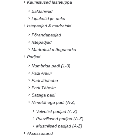
Kaunistused lastetuppa
Baldahiinid
Lipuketid jm deko
Istepadjad & madratsid
Põrandapadjad
Istepadjad
Madratsid mängunurka
Padjad
Numbriga padi (1-0)
Padi Ankur
Padi Jõehobu
Padi Täheke
Satsiga padi
Nimetähega padi (A-Z)
Velvetist padjad (A-Z)
Puuvillased padjad (A-Z)
Mustrilised padjad (A-Z)
Aksessuaarid