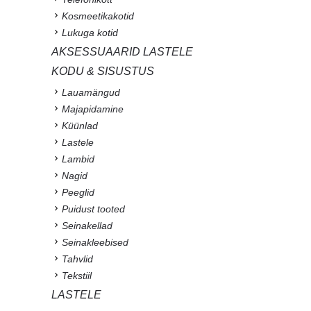
Kosmeetikakotid
Lukuga kotid
AKSESSUAARID LASTELE
KODU & SISUSTUS
Lauamängud
Majapidamine
Küünlad
Lastele
Lambid
Nagid
Peeglid
Puidust tooted
Seinakellad
Seinakleebised
Tahvlid
Tekstiil
LASTELE