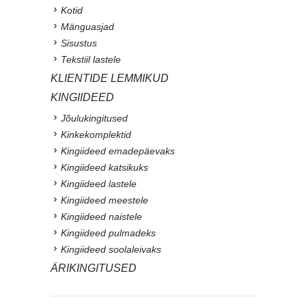
Kotid
Mänguasjad
Sisustus
Tekstiil lastele
KLIENTIDE LEMMIKUD
KINGIIDEED
Jõulukingitused
Kinkekomplektid
Kingiideed emadepäevaks
Kingiideed katsikuks
Kingiideed lastele
Kingiideed meestele
Kingiideed naistele
Kingiideed pulmadeks
Kingiideed soolaleivaks
ÄRIKINGITUSED