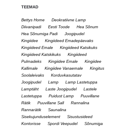
TEEMAD
Bettys Home
Deokratiivne Lamp
Diivanipadi
Eesti Toode
Hea Sõnum
Hea Sõnumiga Padi
Joogipudel
Kingiidee
Kingiideed Emadepäevaks
Kingiideed Emale
Kingiideed Katsikuks
Kingiideed Katskikuks
Kingiideed
Pulmadeks
Kingiidee Emale
Kingiidee
Kallimale
Kingiidee Vanaemale
Kingitus
Soolaleivaks
Korduvkasutatav
Joogipudel
Lamp
Lamp Lastetuppa
Lamptäht
Laste Joogipudel
Lastele
Lastetuppa
Puidust Lamp
Puuvillane
Rätik
Puuvillane Sall
Rannalina
Rannarätik
Saunalina
Sisekujunduselement
Sisustusideed
Kontorisse
Spordi Veepudel
Sõnumiga