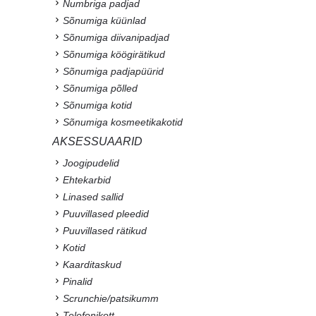
Numbriga padjad
Sõnumiga küünlad
Sõnumiga diivanipadjad
Sõnumiga köögirätikud
Sõnumiga padjapüürid
Sõnumiga põlled
Sõnumiga kotid
Sõnumiga kosmeetikakotid
AKSESSUAARID
Joogipudelid
Ehtekarbid
Linased sallid
Puuvillased pleedid
Puuvillased rätikud
Kotid
Kaarditaskud
Pinalid
Scrunchie/patsikumm
Telefonikott