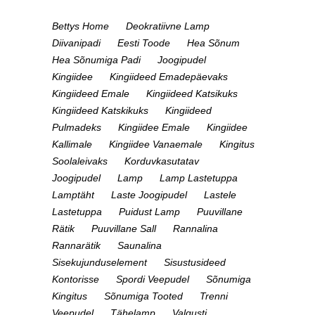
Bettys Home
Deokratiivne Lamp
Diivanipadi
Eesti Toode
Hea Sõnum
Hea Sõnumiga Padi
Joogipudel
Kingiidee
Kingiideed Emadepäevaks
Kingiideed Emale
Kingiideed Katsikuks
Kingiideed Katskikuks
Kingiideed
Pulmadeks
Kingiidee Emale
Kingiidee
Kallimale
Kingiidee Vanaemale
Kingitus
Soolaleivaks
Korduvkasutatav
Joogipudel
Lamp
Lamp Lastetuppa
Lamptäht
Laste Joogipudel
Lastele
Lastetuppa
Puidust Lamp
Puuvillane
Rätik
Puuvillane Sall
Rannalina
Rannarätik
Saunalina
Sisekujunduselement
Sisustusideed
Kontorisse
Spordi Veepudel
Sõnumiga
Kingitus
Sõnumiga Tooted
Trenni
Veepudel
Tähelamp
Valgusti