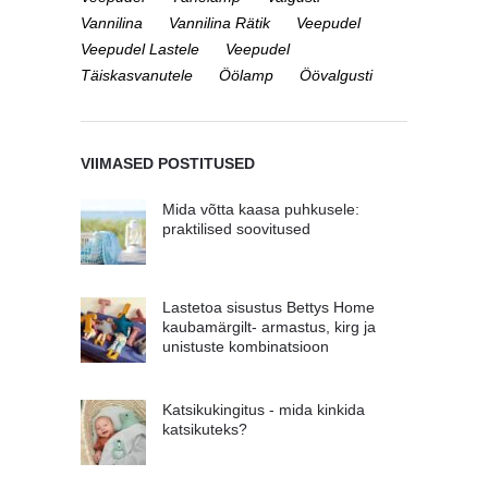
Vannilina
Vannilina Rätik
Veepudel
Veepudel Lastele
Veepudel
Täiskasvanutele
Öölamp
Öövalgusti
VIIMASED POSTITUSED
Mida võtta kaasa puhkusele:
praktilised soovitused
Lastetoa sisustus Bettys Home
kaubamärgilt- armastus, kirg ja
unistuste kombinatsioon
Katsikukingitus - mida kinkida
katsikuteks?