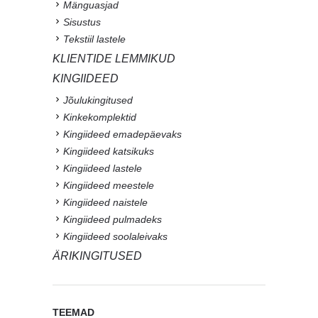
Mänguasjad
Sisustus
Tekstiil lastele
KLIENTIDE LEMMIKUD
KINGIIDEED
Jõulukingitused
Kinkekomplektid
Kingiideed emadepäevaks
Kingiideed katsikuks
Kingiideed lastele
Kingiideed meestele
Kingiideed naistele
Kingiideed pulmadeks
Kingiideed soolaleivaks
ÄRIKINGITUSED
TEEMAD