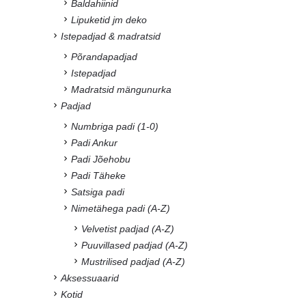
Baldahiinid
Lipuketid jm deko
Istepadjad & madratsid
Põrandapadjad
Istepadjad
Madratsid mängunurka
Padjad
Numbriga padi (1-0)
Padi Ankur
Padi Jõehobu
Padi Täheke
Satsiga padi
Nimetähega padi (A-Z)
Velvetist padjad (A-Z)
Puuvillased padjad (A-Z)
Mustrilised padjad (A-Z)
Aksessuaarid
Kotid