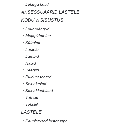
Lukuga kotid
AKSESSUAARID LASTELE
KODU & SISUSTUS
Lauamängud
Majapidamine
Küünlad
Lastele
Lambid
Nagid
Peeglid
Puidust tooted
Seinakellad
Seinakleebised
Tahvlid
Tekstiil
LASTELE
Kaunistused lastetuppa