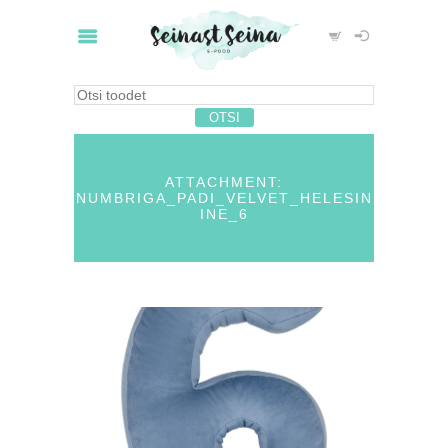
ATTACHMENT:
NUMBRIGA_PADI_VELVET_HELESIN
INE_6