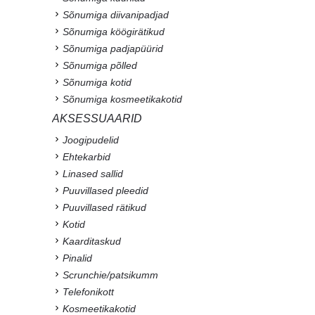
Sõnumiga diivanipadjad
Sõnumiga köögirätikud
Sõnumiga padjapüürid
Sõnumiga põlled
Sõnumiga kotid
Sõnumiga kosmeetikakotid
AKSESSUAARID
Joogipudelid
Ehtekarbid
Linased sallid
Puuvillased pleedid
Puuvillased rätikud
Kotid
Kaarditaskud
Pinalid
Scrunchie/patsikumm
Telefonikott
Kosmeetikakotid