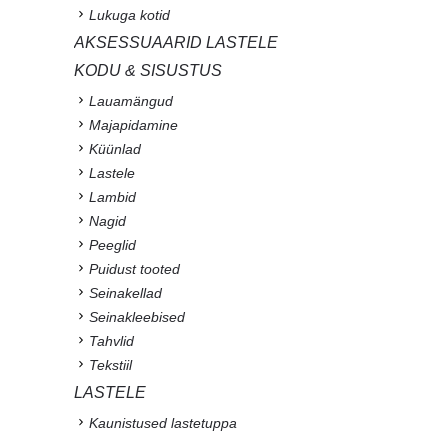
Lukuga kotid
AKSESSUAARID LASTELE
KODU & SISUSTUS
Lauamängud
Majapidamine
Küünlad
Lastele
Lambid
Nagid
Peeglid
Puidust tooted
Seinakellad
Seinakleebised
Tahvlid
Tekstiil
LASTELE
Kaunistused lastetuppa