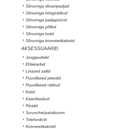
Sõnumiga diivanipadjad
Sõnumiga köögirätikud
Sõnumiga padjapüürid
Sõnumiga põlled
Sõnumiga kotid
Sõnumiga kosmeetikakotid
AKSESSUAARID
Joogipudelid
Ehtekarbid
Linased sallid
Puuvillased pleedid
Puuvillased rätikud
Kotid
Kaarditaskud
Pinalid
Scrunchie/patsikumm
Telefonikott
Kosmeetikakotid