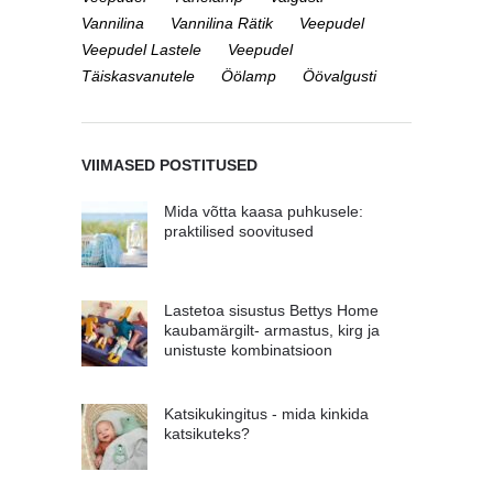
Vannilina
Vannilina Rätik
Veepudel
Veepudel Lastele
Veepudel
Täiskasvanutele
Öölamp
Öövalgusti
VIIMASED POSTITUSED
Mida võtta kaasa puhkusele:
praktilised soovitused
Lastetoa sisustus Bettys Home
kaubamärgilt- armastus, kirg ja
unistuste kombinatsioon
Katsikukingitus - mida kinkida
katsikuteks?