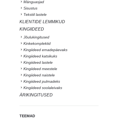
Mänguasjad
Sisustus
Tekstiil lastele
KLIENTIDE LEMMIKUD
KINGIIDEED
Jõulukingitused
Kinkekomplektid
Kingiideed emadepäevaks
Kingiideed katsikuks
Kingiideed lastele
Kingiideed meestele
Kingiideed naistele
Kingiideed pulmadeks
Kingiideed soolaleivaks
ÄRIKINGITUSED
TEEMAD