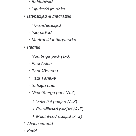
Baldahiinid
Lipuketid jm deko
Istepadjad & madratsid
Põrandapadjad
Istepadjad
Madratsid mängunurka
Padjad
Numbriga padi (1-0)
Padi Ankur
Padi Jõehobu
Padi Täheke
Satsiga padi
Nimetähega padi (A-Z)
Velvetist padjad (A-Z)
Puuvillased padjad (A-Z)
Mustrilised padjad (A-Z)
Aksessuaarid
Kotid