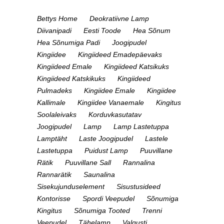
Bettys Home
Deokratiivne Lamp
Diivanipadi
Eesti Toode
Hea Sõnum
Hea Sõnumiga Padi
Joogipudel
Kingiidee
Kingiideed Emadepäevaks
Kingiideed Emale
Kingiideed Katsikuks
Kingiideed Katskikuks
Kingiideed
Pulmadeks
Kingiidee Emale
Kingiidee
Kallimale
Kingiidee Vanaemale
Kingitus
Soolaleivaks
Korduvkasutatav
Joogipudel
Lamp
Lamp Lastetuppa
Lamptäht
Laste Joogipudel
Lastele
Lastetuppa
Puidust Lamp
Puuvillane
Rätik
Puuvillane Sall
Rannalina
Rannarätik
Saunalina
Sisekujunduselement
Sisustusideed
Kontorisse
Spordi Veepudel
Sõnumiga
Kingitus
Sõnumiga Tooted
Trenni
Veepudel
Tähelamp
Valgusti