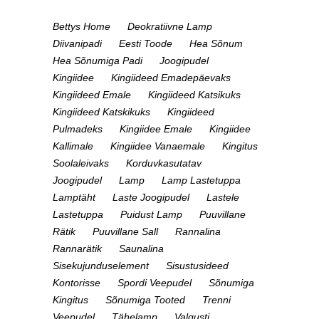
Bettys Home
Deokratiivne Lamp
Diivanipadi
Eesti Toode
Hea Sõnum
Hea Sõnumiga Padi
Joogipudel
Kingiidee
Kingiideed Emadepäevaks
Kingiideed Emale
Kingiideed Katsikuks
Kingiideed Katskikuks
Kingiideed
Pulmadeks
Kingiidee Emale
Kingiidee
Kallimale
Kingiidee Vanaemale
Kingitus
Soolaleivaks
Korduvkasutatav
Joogipudel
Lamp
Lamp Lastetuppa
Lamptäht
Laste Joogipudel
Lastele
Lastetuppa
Puidust Lamp
Puuvillane
Rätik
Puuvillane Sall
Rannalina
Rannarätik
Saunalina
Sisekujunduselement
Sisustusideed
Kontorisse
Spordi Veepudel
Sõnumiga
Kingitus
Sõnumiga Tooted
Trenni
Veepudel
Tähelamp
Valgusti