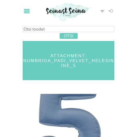
ATTACHMENT:
NUMBRIGA_PADI_VELVET_HELESIN
INE_5