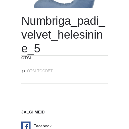
Numbriga_padi_
velvet_helesinin
e_5
OTSI
JÄLGI MEID
Facebook