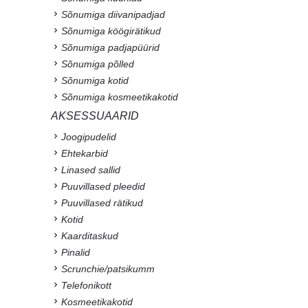
Sõnumiga diivanipadjad
Sõnumiga köögirätikud
Sõnumiga padjapüürid
Sõnumiga põlled
Sõnumiga kotid
Sõnumiga kosmeetikakotid
AKSESSUAARID
Joogipudelid
Ehtekarbid
Linased sallid
Puuvillased pleedid
Puuvillased rätikud
Kotid
Kaarditaskud
Pinalid
Scrunchie/patsikumm
Telefonikott
Kosmeetikakotid