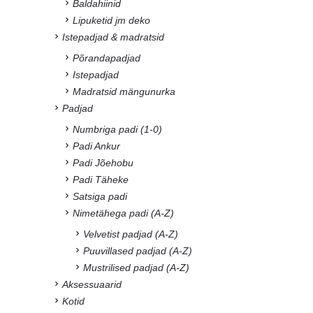
Baldahiinid
Lipuketid jm deko
Istepadjad & madratsid
Põrandapadjad
Istepadjad
Madratsid mängunurka
Padjad
Numbriga padi (1-0)
Padi Ankur
Padi Jõehobu
Padi Täheke
Satsiga padi
Nimetähega padi (A-Z)
Velvetist padjad (A-Z)
Puuvillased padjad (A-Z)
Mustrilised padjad (A-Z)
Aksessuaarid
Kotid