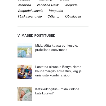
Vannilina
Vannilina Rätik
Veepudel
Veepudel Lastele
Veepudel
Täiskasvanutele
Öölamp
Öövalgusti
VIIMASED POSTITUSED
Mida võtta kaasa puhkusele:
praktilised soovitused
Lastetoa sisustus Bettys Home
kaubamärgilt- armastus, kirg ja
unistuste kombinatsioon
Katsikukingitus - mida kinkida
katsikuteks?