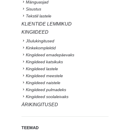
Mänguasjad
Sisustus
Tekstiil lastele
KLIENTIDE LEMMIKUD
KINGIIDEED
Jõulukingitused
Kinkekomplektid
Kingiideed emadepäevaks
Kingiideed katsikuks
Kingiideed lastele
Kingiideed meestele
Kingiideed naistele
Kingiideed pulmadeks
Kingiideed soolaleivaks
ÄRIKINGITUSED
TEEMAD