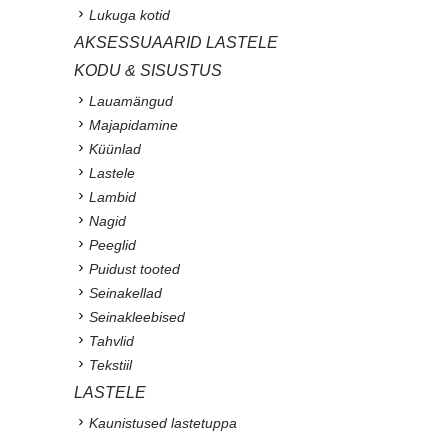
Lukuga kotid
AKSESSUAARID LASTELE
KODU & SISUSTUS
Lauamängud
Majapidamine
Küünlad
Lastele
Lambid
Nagid
Peeglid
Puidust tooted
Seinakellad
Seinakleebised
Tahvlid
Tekstiil
LASTELE
Kaunistused lastetuppa