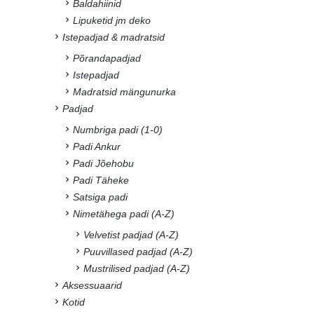
Baldahiinid
Lipuketid jm deko
Istepadjad & madratsid
Põrandapadjad
Istepadjad
Madratsid mängunurka
Padjad
Numbriga padi (1-0)
Padi Ankur
Padi Jõehobu
Padi Täheke
Satsiga padi
Nimetähega padi (A-Z)
Velvetist padjad (A-Z)
Puuvillased padjad (A-Z)
Mustrilised padjad (A-Z)
Aksessuaarid
Kotid