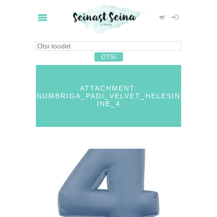
ATTACHMENT:
NUMBRIGA_PADI_VELVET_HELESIN
INE_4