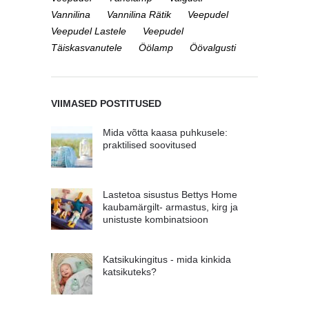
Vannilina
Vannilina Rätik
Veepudel
Veepudel Lastele
Veepudel
Täiskasvanutele
Öölamp
Öövalgusti
VIIMASED POSTITUSED
Mida võtta kaasa puhkusele:
praktilised soovitused
Lastetoa sisustus Bettys Home
kaubamärgilt- armastus, kirg ja
unistuste kombinatsioon
Katsikukingitus - mida kinkida
katsikuteks?