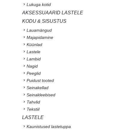
Lukuga kotid
AKSESSUAARID LASTELE
KODU & SISUSTUS
Lauamängud
Majapidamine
Küünlad
Lastele
Lambid
Nagid
Peeglid
Puidust tooted
Seinakellad
Seinakleebised
Tahvlid
Tekstiil
LASTELE
Kaunistused lastetuppa