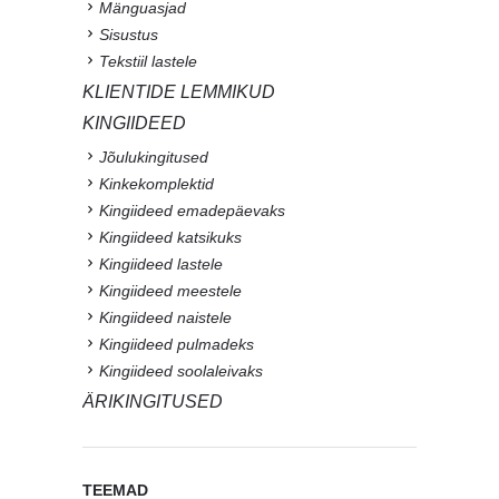
Mänguasjad
Sisustus
Tekstiil lastele
KLIENTIDE LEMMIKUD
KINGIIDEED
Jõulukingitused
Kinkekomplektid
Kingiideed emadepäevaks
Kingiideed katsikuks
Kingiideed lastele
Kingiideed meestele
Kingiideed naistele
Kingiideed pulmadeks
Kingiideed soolaleivaks
ÄRIKINGITUSED
TEEMAD