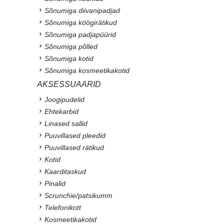
Sõnumiga diivanipadjad
Sõnumiga köögirätikud
Sõnumiga padjapüürid
Sõnumiga põlled
Sõnumiga kotid
Sõnumiga kosmeetikakotid
AKSESSUAARID
Joogipudelid
Ehtekarbid
Linased sallid
Puuvillased pleedid
Puuvillased rätikud
Kotid
Kaarditaskud
Pinalid
Scrunchie/patsikumm
Telefonikott
Kosmeetikakotid