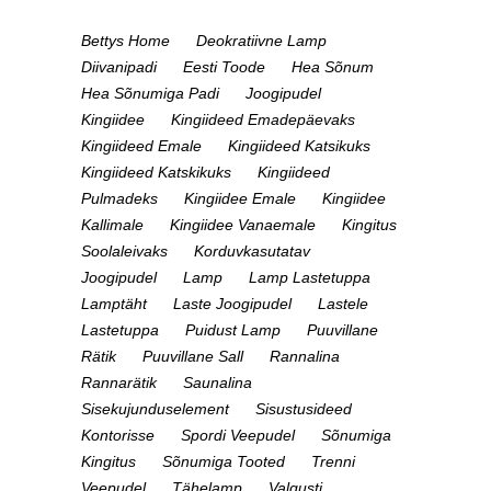
Bettys Home
Deokratiivne Lamp
Diivanipadi
Eesti Toode
Hea Sõnum
Hea Sõnumiga Padi
Joogipudel
Kingiidee
Kingiideed Emadepäevaks
Kingiideed Emale
Kingiideed Katsikuks
Kingiideed Katskikuks
Kingiideed
Pulmadeks
Kingiidee Emale
Kingiidee
Kallimale
Kingiidee Vanaemale
Kingitus
Soolaleivaks
Korduvkasutatav
Joogipudel
Lamp
Lamp Lastetuppa
Lamptäht
Laste Joogipudel
Lastele
Lastetuppa
Puidust Lamp
Puuvillane
Rätik
Puuvillane Sall
Rannalina
Rannarätik
Saunalina
Sisekujunduselement
Sisustusideed
Kontorisse
Spordi Veepudel
Sõnumiga
Kingitus
Sõnumiga Tooted
Trenni
Veepudel
Tähelamp
Valgusti