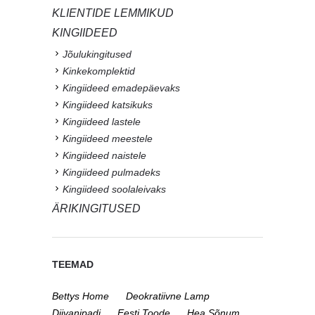
KLIENTIDE LEMMIKUD
KINGIIDEED
Jõulukingitused
Kinkekomplektid
Kingiideed emadepäevaks
Kingiideed katsikuks
Kingiideed lastele
Kingiideed meestele
Kingiideed naistele
Kingiideed pulmadeks
Kingiideed soolaleivaks
ÄRIKINGITUSED
TEEMAD
Bettys Home
Deokratiivne Lamp
Diivanipadi
Eesti Toode
Hea Sõnum