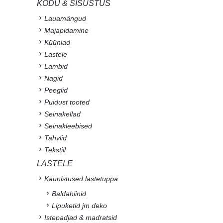
KODU & SISUSTUS
Lauamängud
Majapidamine
Küünlad
Lastele
Lambid
Nagid
Peeglid
Puidust tooted
Seinakellad
Seinakleebised
Tahvlid
Tekstiil
LASTELE
Kaunistused lastetuppa
Baldahiinid
Lipuketid jm deko
Istepadjad & madratsid