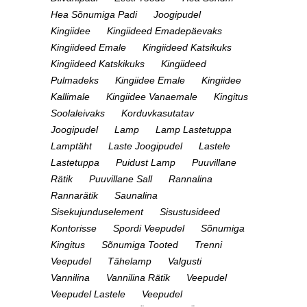
Hea Sõnumiga Padi
Joogipudel
Kingiidee
Kingiideed Emadepäevaks
Kingiideed Emale
Kingiideed Katsikuks
Kingiideed Katskikuks
Kingiideed
Pulmadeks
Kingiidee Emale
Kingiidee
Kallimale
Kingiidee Vanaemale
Kingitus
Soolaleivaks
Korduvkasutatav
Joogipudel
Lamp
Lamp Lastetuppa
Lamptäht
Laste Joogipudel
Lastele
Lastetuppa
Puidust Lamp
Puuvillane
Rätik
Puuvillane Sall
Rannalina
Rannarätik
Saunalina
Sisekujunduselement
Sisustusideed
Kontorisse
Spordi Veepudel
Sõnumiga
Kingitus
Sõnumiga Tooted
Trenni
Veepudel
Tähelamp
Valgusti
Vannilina
Vannilina Rätik
Veepudel
Veepudel Lastele
Veepudel