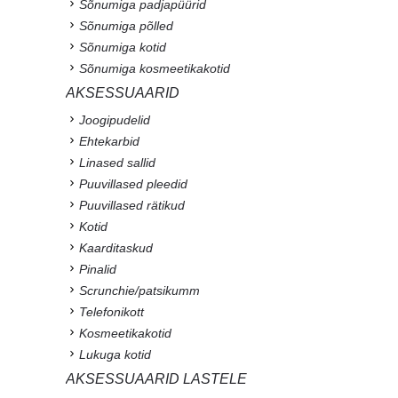
Sõnumiga padjapüürid
Sõnumiga põlled
Sõnumiga kotid
Sõnumiga kosmeetikakotid
AKSESSUAARID
Joogipudelid
Ehtekarbid
Linased sallid
Puuvillased pleedid
Puuvillased rätikud
Kotid
Kaarditaskud
Pinalid
Scrunchie/patsikumm
Telefonikott
Kosmeetikakotid
Lukuga kotid
AKSESSUAARID LASTELE