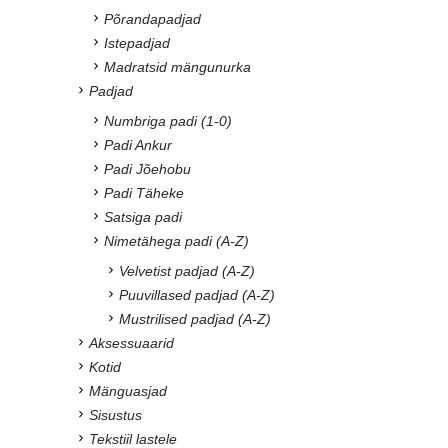
Põrandapadjad
Istepadjad
Madratsid mängunurka
Padjad
Numbriga padi (1-0)
Padi Ankur
Padi Jõehobu
Padi Täheke
Satsiga padi
Nimetähega padi (A-Z)
Velvetist padjad (A-Z)
Puuvillased padjad (A-Z)
Mustrilised padjad (A-Z)
Aksessuaarid
Kotid
Mänguasjad
Sisustus
Tekstiil lastele