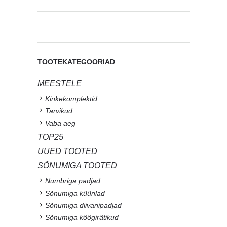
TOOTEKATEGOORIAD
MEESTELE
Kinkekomplektid
Tarvikud
Vaba aeg
TOP25
UUED TOOTED
SÕNUMIGA TOOTED
Numbriga padjad
Sõnumiga küünlad
Sõnumiga diivanipadjad
Sõnumiga köögirätikud