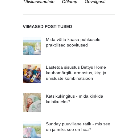
Täiskasvanutele
Öölamp
Öövalgusti
VIIMASED POSTITUSED
Mida võtta kaasa puhkusele:
praktilised soovitused
Lastetoa sisustus Bettys Home
kaubamärgilt- armastus, kirg ja
unistuste kombinatsioon
Katsikukingitus - mida kinkida
katsikuteks?
Sunday puuvillane rätik - mis see
on ja miks see on hea?