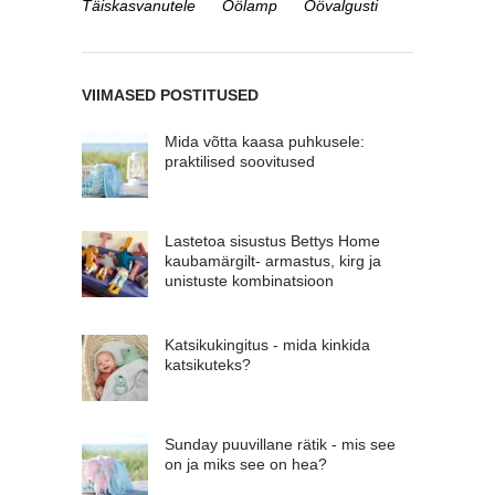
Täiskasvanutele
Öölamp
Öövalgusti
VIIMASED POSTITUSED
Mida võtta kaasa puhkusele:
praktilised soovitused
Lastetoa sisustus Bettys Home
kaubamärgilt- armastus, kirg ja
unistuste kombinatsioon
Katsikukingitus - mida kinkida
katsikuteks?
Sunday puuvillane rätik - mis see
on ja miks see on hea?