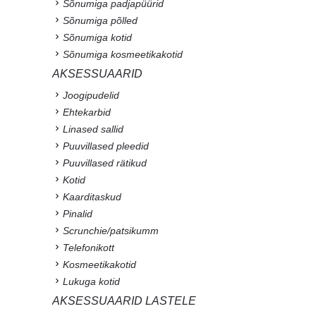
Sõnumiga padjapüürid
Sõnumiga põlled
Sõnumiga kotid
Sõnumiga kosmeetikakotid
AKSESSUAARID
Joogipudelid
Ehtekarbid
Linased sallid
Puuvillased pleedid
Puuvillased rätikud
Kotid
Kaarditaskud
Pinalid
Scrunchie/patsikumm
Telefonikott
Kosmeetikakotid
Lukuga kotid
AKSESSUAARID LASTELE