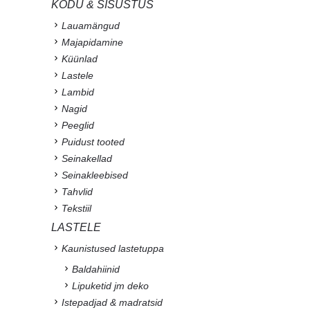
KODU & SISUSTUS
Lauamängud
Majapidamine
Küünlad
Lastele
Lambid
Nagid
Peeglid
Puidust tooted
Seinakellad
Seinakleebised
Tahvlid
Tekstiil
LASTELE
Kaunistused lastetuppa
Baldahiinid
Lipuketid jm deko
Istepadjad & madratsid