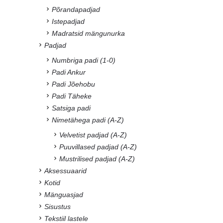
Põrandapadjad
Istepadjad
Madratsid mängunurka
Padjad
Numbriga padi (1-0)
Padi Ankur
Padi Jõehobu
Padi Täheke
Satsiga padi
Nimetähega padi (A-Z)
Velvetist padjad (A-Z)
Puuvillased padjad (A-Z)
Mustrilised padjad (A-Z)
Aksessuaarid
Kotid
Mänguasjad
Sisustus
Tekstiil lastele