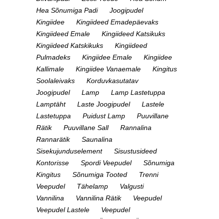
Hea Sõnumiga Padi
Joogipudel
Kingiidee
Kingiideed Emadepäevaks
Kingiideed Emale
Kingiideed Katsikuks
Kingiideed Katskikuks
Kingiideed
Pulmadeks
Kingiidee Emale
Kingiidee
Kallimale
Kingiidee Vanaemale
Kingitus
Soolaleivaks
Korduvkasutatav
Joogipudel
Lamp
Lamp Lastetuppa
Lamptäht
Laste Joogipudel
Lastele
Lastetuppa
Puidust Lamp
Puuvillane
Rätik
Puuvillane Sall
Rannalina
Rannarätik
Saunalina
Sisekujunduselement
Sisustusideed
Kontorisse
Spordi Veepudel
Sõnumiga
Kingitus
Sõnumiga Tooted
Trenni
Veepudel
Tähelamp
Valgusti
Vannilina
Vannilina Rätik
Veepudel
Veepudel Lastele
Veepudel