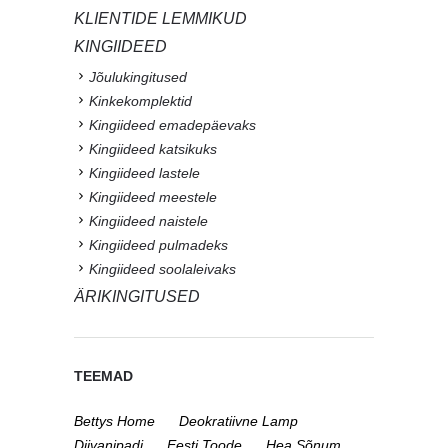
KLIENTIDE LEMMIKUD
KINGIIDEED
Jõulukingitused
Kinkekomplektid
Kingiideed emadepäevaks
Kingiideed katsikuks
Kingiideed lastele
Kingiideed meestele
Kingiideed naistele
Kingiideed pulmadeks
Kingiideed soolaleivaks
ÄRIKINGITUSED
TEEMAD
Bettys Home
Deokratiivne Lamp
Diivanipadi
Eesti Toode
Hea Sõnum