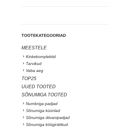
TOOTEKATEGOORIAD
MEESTELE
Kinkekomplektid
Tarvikud
Vaba aeg
TOP25
UUED TOOTED
SÕNUMIGA TOOTED
Numbriga padjad
Sõnumiga küünlad
Sõnumiga diivanipadjad
Sõnumiga köögirätikud