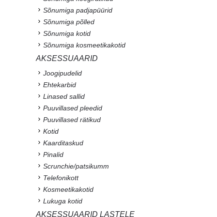
Sõnumiga padjapüürid
Sõnumiga põlled
Sõnumiga kotid
Sõnumiga kosmeetikakotid
AKSESSUAARID
Joogipudelid
Ehtekarbid
Linased sallid
Puuvillased pleedid
Puuvillased rätikud
Kotid
Kaarditaskud
Pinalid
Scrunchie/patsikumm
Telefonikott
Kosmeetikakotid
Lukuga kotid
AKSESSUAARID LASTELE