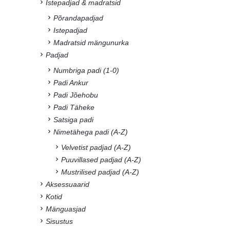
Istepadjad & madratsid
Põrandapadjad
Istepadjad
Madratsid mängunurka
Padjad
Numbriga padi (1-0)
Padi Ankur
Padi Jõehobu
Padi Täheke
Satsiga padi
Nimetähega padi (A-Z)
Velvetist padjad (A-Z)
Puuvillased padjad (A-Z)
Mustrilised padjad (A-Z)
Aksessuaarid
Kotid
Mänguasjad
Sisustus