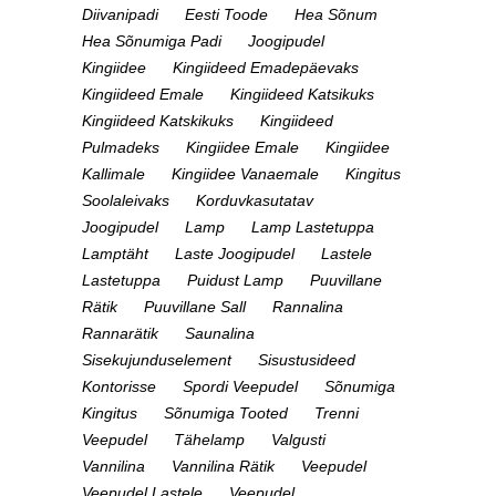
Diivanipadi
Eesti Toode
Hea Sõnum
Hea Sõnumiga Padi
Joogipudel
Kingiidee
Kingiideed Emadepäevaks
Kingiideed Emale
Kingiideed Katsikuks
Kingiideed Katskikuks
Kingiideed
Pulmadeks
Kingiidee Emale
Kingiidee
Kallimale
Kingiidee Vanaemale
Kingitus
Soolaleivaks
Korduvkasutatav
Joogipudel
Lamp
Lamp Lastetuppa
Lamptäht
Laste Joogipudel
Lastele
Lastetuppa
Puidust Lamp
Puuvillane
Rätik
Puuvillane Sall
Rannalina
Rannarätik
Saunalina
Sisekujunduselement
Sisustusideed
Kontorisse
Spordi Veepudel
Sõnumiga
Kingitus
Sõnumiga Tooted
Trenni
Veepudel
Tähelamp
Valgusti
Vannilina
Vannilina Rätik
Veepudel
Veepudel Lastele
Veepudel