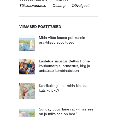
Täiskasvanutele
Öölamp
Öövalgusti
VIIMASED POSTITUSED
Mida võtta kaasa puhkusele:
praktilised soovitused
Lastetoa sisustus Bettys Home
kaubamärgilt- armastus, kirg ja
unistuste kombinatsioon
Katsikukingitus - mida kinkida
katsikuteks?
Sunday puuvillane rätik - mis see
on ja miks see on hea?