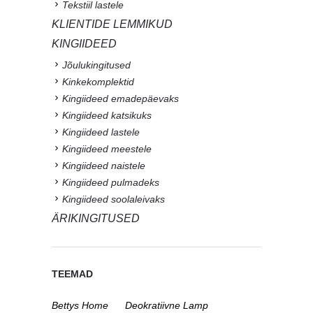
Tekstiil lastele
KLIENTIDE LEMMIKUD
KINGIIDEED
Jõulukingitused
Kinkekomplektid
Kingiideed emadepäevaks
Kingiideed katsikuks
Kingiideed lastele
Kingiideed meestele
Kingiideed naistele
Kingiideed pulmadeks
Kingiideed soolaleivaks
ÄRIKINGITUSED
TEEMAD
Bettys Home
Deokratiivne Lamp