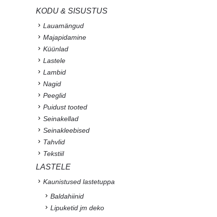
KODU & SISUSTUS
Lauamängud
Majapidamine
Küünlad
Lastele
Lambid
Nagid
Peeglid
Puidust tooted
Seinakellad
Seinakleebised
Tahvlid
Tekstiil
LASTELE
Kaunistused lastetuppa
Baldahiinid
Lipuketid jm deko