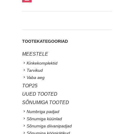
TOOTEKATEGOORIAD
MEESTELE
Kinkekomplektid
Tarvikud
Vaba aeg
TOP25
UUED TOOTED
SÕNUMIGA TOOTED
Numbriga padjad
Sõnumiga küünlad
Sõnumiga diivanipadjad
Sõnumiga köögirätikud