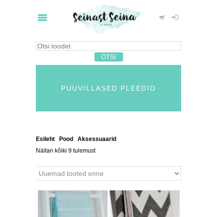
PUUVILLASED PLEEDID
Esileht
/
Pood
/
Aksessuaarid
/ Puuvillased pleedid
Näitan kõiki 9 tulemust