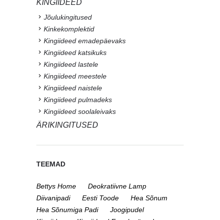
KINGIIDEED
Jõulukingitused
Kinkekomplektid
Kingiideed emadepäevaks
Kingiideed katsikuks
Kingiideed lastele
Kingiideed meestele
Kingiideed naistele
Kingiideed pulmadeks
Kingiideed soolaleivaks
ÄRIKINGITUSED
TEEMAD
Bettys Home
Deokratiivne Lamp
Diivanipadi
Eesti Toode
Hea Sõnum
Hea Sõnumiga Padi
Joogipudel