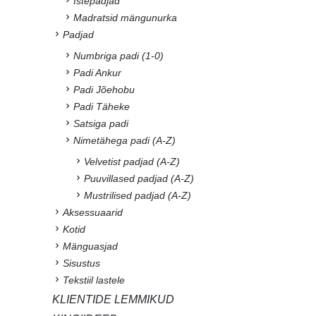
Istepadjad
Madratsid mängunurka
Padjad
Numbriga padi (1-0)
Padi Ankur
Padi Jõehobu
Padi Täheke
Satsiga padi
Nimetähega padi (A-Z)
Velvetist padjad (A-Z)
Puuvillased padjad (A-Z)
Mustrilised padjad (A-Z)
Aksessuaarid
Kotid
Mänguasjad
Sisustus
Tekstiil lastele
KLIENTIDE LEMMIKUD