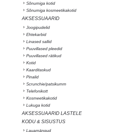
Sõnumiga kotid
Sõnumiga kosmeetikakotid
AKSESSUAARID
Joogipudelid
Ehtekarbid
Linased sallid
Puuvillased pleedid
Puuvillased rätikud
Kotid
Kaarditaskud
Pinalid
Scrunchie/patsikumm
Telefonikott
Kosmeetikakotid
Lukuga kotid
AKSESSUAARID LASTELE
KODU & SISUSTUS
Lauamängud