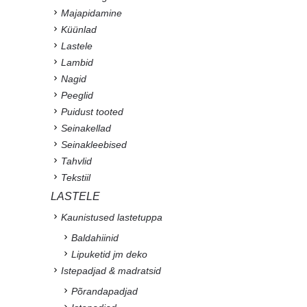
Majapidamine
Küünlad
Lastele
Lambid
Nagid
Peeglid
Puidust tooted
Seinakellad
Seinakleebised
Tahvlid
Tekstiil
LASTELE
Kaunistused lastetuppa
Baldahiinid
Lipuketid jm deko
Istepadjad & madratsid
Põrandapadjad