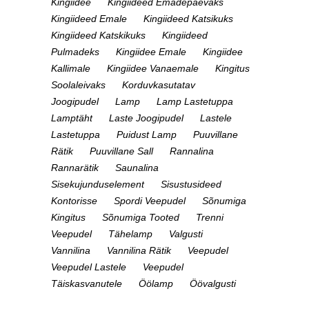
Kingiidee
Kingiideed Emadepäevaks
Kingiideed Emale
Kingiideed Katsikuks
Kingiideed Katskikuks
Kingiideed
Pulmadeks
Kingiidee Emale
Kingiidee
Kallimale
Kingiidee Vanaemale
Kingitus
Soolaleivaks
Korduvkasutatav
Joogipudel
Lamp
Lamp Lastetuppa
Lamptäht
Laste Joogipudel
Lastele
Lastetuppa
Puidust Lamp
Puuvillane
Rätik
Puuvillane Sall
Rannalina
Rannarätik
Saunalina
Sisekujunduselement
Sisustusideed
Kontorisse
Spordi Veepudel
Sõnumiga
Kingitus
Sõnumiga Tooted
Trenni
Veepudel
Tähelamp
Valgusti
Vannilina
Vannilina Rätik
Veepudel
Veepudel Lastele
Veepudel
Täiskasvanutele
Öölamp
Öövalgusti