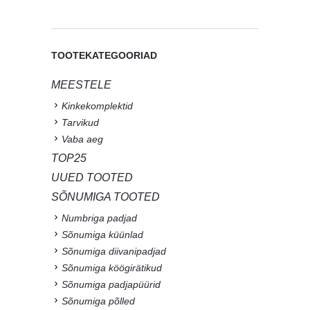
TOOTEKATEGOORIAD
MEESTELE
Kinkekomplektid
Tarvikud
Vaba aeg
TOP25
UUED TOOTED
SÕNUMIGA TOOTED
Numbriga padjad
Sõnumiga küünlad
Sõnumiga diivanipadjad
Sõnumiga köögirätikud
Sõnumiga padjapüürid
Sõnumiga põlled