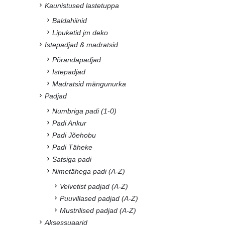
Kaunistused lastetuppa
Baldahiinid
Lipuketid jm deko
Istepadjad & madratsid
Põrandapadjad
Istepadjad
Madratsid mängunurka
Padjad
Numbriga padi (1-0)
Padi Ankur
Padi Jõehobu
Padi Täheke
Satsiga padi
Nimetähega padi (A-Z)
Velvetist padjad (A-Z)
Puuvillased padjad (A-Z)
Mustrilised padjad (A-Z)
Aksessuaarid