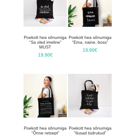
Poekott hea sõnumiga
Poekott hea sõnumiga
“Sa oled imeline”
“Ema, naine, boss”
MUST
19.90
€
19.90
€
Poekott hea sõnumiga
Poekott hea sõnumiga
“Õnne retsept”
“Ilusad tüdrukud”