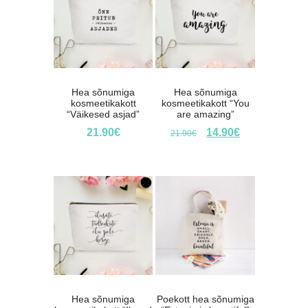
Hea sõnumiga
Hea sõnumiga
kosmeetikakott
kosmeetikakott “You
“Väikesed asjad”
are amazing”
21.90
€
14.90
€
21.90
€
Hea sõnumiga
Poekott hea sõnumiga