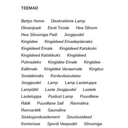
TEEMAD
Bettys Home
Deokratiivne Lamp
Diivanipadi
Eesti Toode
Hea Sõnum
Hea Sõnumiga Padi
Joogipudel
Kingiidee
Kingiideed Emadepäevaks
Kingiideed Emale
Kingiideed Katsikuks
Kingiideed Katskikuks
Kingiideed
Pulmadeks
Kingiidee Emale
Kingiidee
Kallimale
Kingiidee Vanaemale
Kingitus
Soolaleivaks
Korduvkasutatav
Joogipudel
Lamp
Lamp Lastetuppa
Lamptäht
Laste Joogipudel
Lastele
Lastetuppa
Puidust Lamp
Puuvillane
Rätik
Puuvillane Sall
Rannalina
Rannarätik
Saunalina
Sisekujunduselement
Sisustusideed
Kontorisse
Spordi Veepudel
Sõnumiga