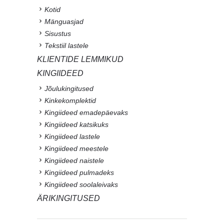
Kotid
Mänguasjad
Sisustus
Tekstiil lastele
KLIENTIDE LEMMIKUD
KINGIIDEED
Jõulukingitused
Kinkekomplektid
Kingiideed emadepäevaks
Kingiideed katsikuks
Kingiideed lastele
Kingiideed meestele
Kingiideed naistele
Kingiideed pulmadeks
Kingiideed soolaleivaks
ÄRIKINGITUSED