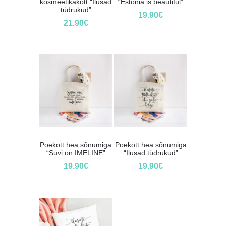
kosmeetikakott “Ilusad
“Estonia is beautiful”
tüdrukud”
19.90
€
21.90
€
Poekott hea sõnumiga
Poekott hea sõnumiga
“Suvi on IMELINE”
“Ilusad tüdrukud”
19.90
€
19.90
€