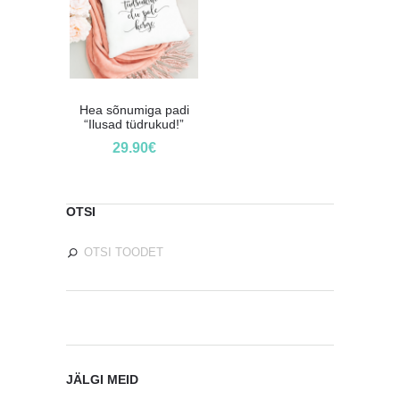
Hea sõnumiga padi
“Ilusad tüdrukud!”
29.90
€
OTSI
JÄLGI MEID