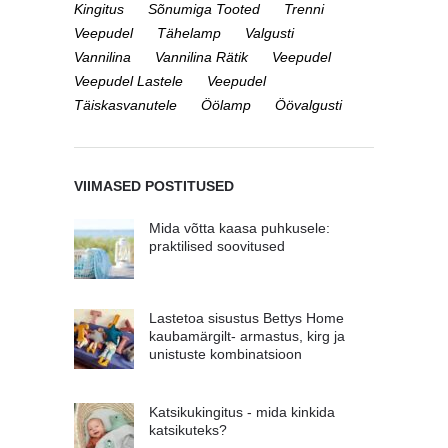
Kingitus
Sõnumiga Tooted
Trenni
Veepudel
Tähelamp
Valgusti
Vannilina
Vannilina Rätik
Veepudel
Veepudel Lastele
Veepudel
Täiskasvanutele
Öölamp
Öövalgusti
VIIMASED POSTITUSED
Mida võtta kaasa puhkusele:
praktilised soovitused
Lastetoa sisustus Bettys Home
kaubamärgilt- armastus, kirg ja
unistuste kombinatsioon
Katsikukingitus - mida kinkida
katsikuteks?