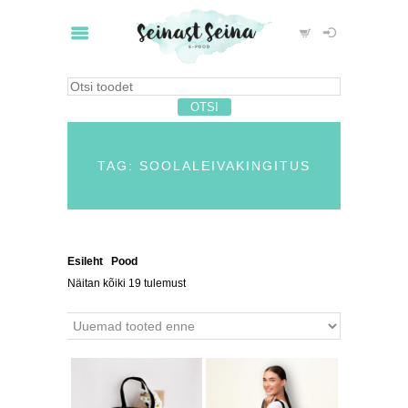
TAG: SOOLALEIVAKINGITUS
Esileht
/
Pood
/ Tooted siltidega “soolaleivakingitus”
Näitan kõiki 19 tulemust