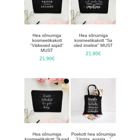
Hea sõnumiga
Hea sõnumiga
kosmeetikakott
kosmeetikakott “Sa
“Väikesed asjad”
oled imeline” MUST
MUST
21.90
€
21.90
€
Hea sõnumiga
Poekott hea sõnumiga
kosmeetikakott “Ilusad
“Unista, avasta…”