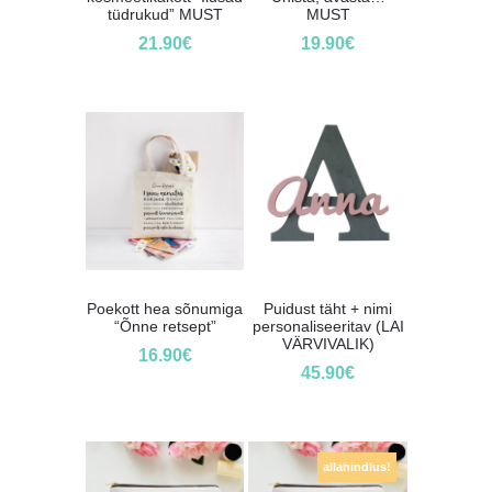
tüdrukud” MUST
MUST
21.90
€
19.90
€
Poekott hea sõnumiga
Puidust täht + nimi
“Õnne retsept”
personaliseeritav (LAI
VÄRVIVALIK)
16.90
€
45.90
€
allahindlus!