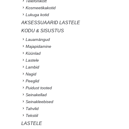
Telefonikott
Kosmeetikakotid
Lukuga kotid
AKSESSUAARID LASTELE
KODU & SISUSTUS
Lauamängud
Majapidamine
Küünlad
Lastele
Lambid
Nagid
Peeglid
Puidust tooted
Seinakellad
Seinakleebised
Tahvlid
Tekstiil
LASTELE