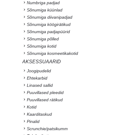
Numbriga padjad
Sõnumiga küünlad
Sõnumiga diivanipadjad
Sõnumiga köögirätikud
Sõnumiga padjapüürid
Sõnumiga põlled
Sõnumiga kotid
Sõnumiga kosmeetikakotid
AKSESSUAARID
Joogipudelid
Ehtekarbid
Linased sallid
Puuvillased pleedid
Puuvillased rätikud
Kotid
Kaarditaskud
Pinalid
Scrunchie/patsikumm