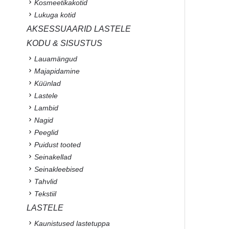
Kosmeetikakotid
Lukuga kotid
AKSESSUAARID LASTELE
KODU & SISUSTUS
Lauamängud
Majapidamine
Küünlad
Lastele
Lambid
Nagid
Peeglid
Puidust tooted
Seinakellad
Seinakleebised
Tahvlid
Tekstiil
LASTELE
Kaunistused lastetuppa