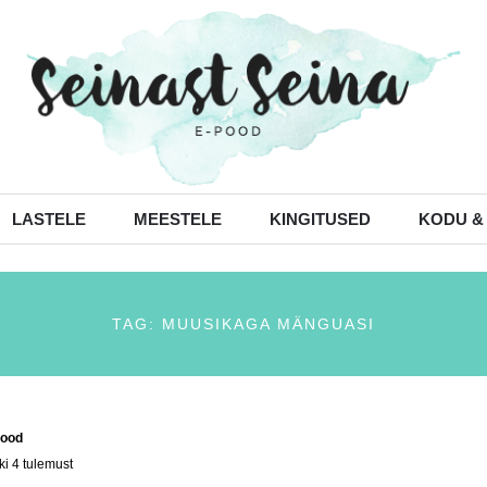
LASTELE
MEESTELE
KINGITUSED
KODU &
TAG: MUUSIKAGA MÄNGUASI
ood
/ Tooted siltidega “muusikaga mänguasi”
ki 4 tulemust