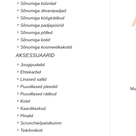
Sõnumiga küünlad
Sõnumiga diivanipadjad
Sõnumiga köögirätikud
Sõnumiga padjapüürid
Sõnumiga põlled
Sõnumiga kotid
Sõnumiga kosmeetikakotid
AKSESSUAARID
Joogipudelid
Ehtekarbid
Linased sallid
Puuvillased pleedid
Mu
Puuvillased rätikud
Kotid
Kaarditaskud
Pinalid
Scrunchie/patsikumm
Telefonikott