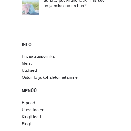
Sunday puuvillane rätik - mis see
on ja miks see on hea?
INFO
Privaatsuspoliitika
Meist
Uudised
Ostuinfo ja kohaletoimetamine
MENÜÜ
E-pood
Uued tooted
Kingiideed
Blogi