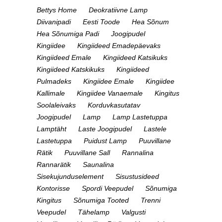
Bettys Home
Deokratiivne Lamp
Diivanipadi
Eesti Toode
Hea Sõnum
Hea Sõnumiga Padi
Joogipudel
Kingiidee
Kingiideed Emadepäevaks
Kingiideed Emale
Kingiideed Katsikuks
Kingiideed Katskikuks
Kingiideed
Pulmadeks
Kingiidee Emale
Kingiidee
Kallimale
Kingiidee Vanaemale
Kingitus
Soolaleivaks
Korduvkasutatav
Joogipudel
Lamp
Lamp Lastetuppa
Lamptäht
Laste Joogipudel
Lastele
Lastetuppa
Puidust Lamp
Puuvillane
Rätik
Puuvillane Sall
Rannalina
Rannarätik
Saunalina
Sisekujunduselement
Sisustusideed
Kontorisse
Spordi Veepudel
Sõnumiga
Kingitus
Sõnumiga Tooted
Trenni
Veepudel
Tähelamp
Valgusti