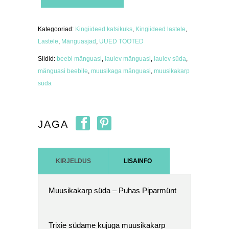
-
Puhas
Piparmünt
kogus
Kategooriad:
Kingiideed katsikuks
,
Kingiideed lastele
,
Lastele
,
Mänguasjad
,
UUED TOOTED
Sildid:
beebi mänguasi
,
laulev mänguasi
,
laulev süda
,
mänguasi beebile
,
muusikaga mänguasi
,
muusikakarp
süda
JAGA
KIRJELDUS
LISAINFO
Muusikakarp süda – Puhas Piparmünt
Trixie südame kujuga muusikakarp