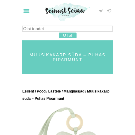
MUUSIKAKARP SÜDA – PUHAS
PIPARMÜNT
Esileht
/
Pood
/
Lastele
/
Mänguasjad
/ Muusikakarp
süda – Puhas Piparmünt