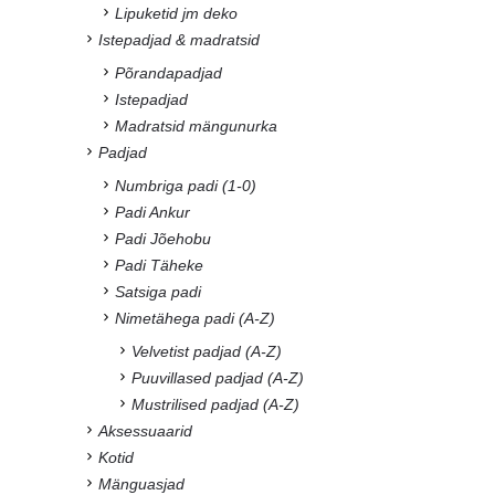
Lipuketid jm deko
Istepadjad & madratsid
Põrandapadjad
Istepadjad
Madratsid mängunurka
Padjad
Numbriga padi (1-0)
Padi Ankur
Padi Jõehobu
Padi Täheke
Satsiga padi
Nimetähega padi (A-Z)
Velvetist padjad (A-Z)
Puuvillased padjad (A-Z)
Mustrilised padjad (A-Z)
Aksessuaarid
Kotid
Mänguasjad