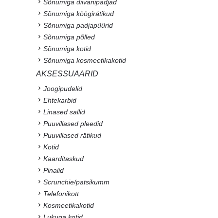
Sõnumiga diivanipadjad
Sõnumiga köögirätikud
Sõnumiga padjapüürid
Sõnumiga põlled
Sõnumiga kotid
Sõnumiga kosmeetikakotid
AKSESSUAARID
Joogipudelid
Ehtekarbid
Linased sallid
Puuvillased pleedid
Puuvillased rätikud
Kotid
Kaarditaskud
Pinalid
Scrunchie/patsikumm
Telefonikott
Kosmeetikakotid
Lukuga kotid