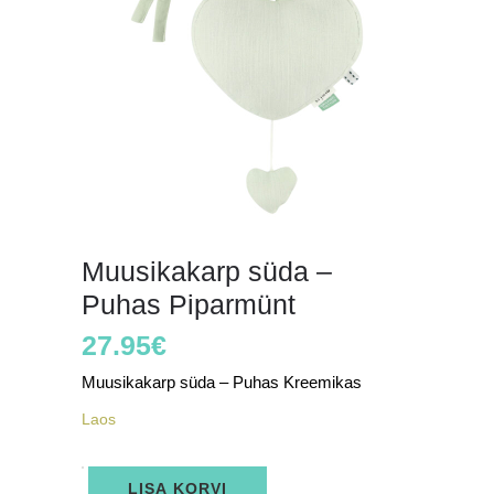
Muusikakarp süda –
Puhas Piparmünt
27.95
€
Muusikakarp süda – Puhas Kreemikas
Laos
Muusikakarp
LISA KORVI
süda