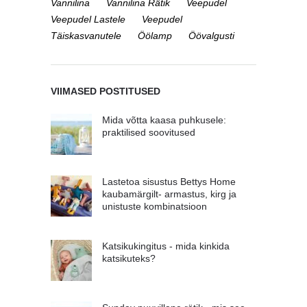
Vannilina
Vannilina Rätik
Veepudel
Veepudel Lastele
Veepudel
Täiskasvanutele
Öölamp
Öövalgusti
VIIMASED POSTITUSED
Mida võtta kaasa puhkusele:
praktilised soovitused
Lastetoa sisustus Bettys Home
kaubamärgilt- armastus, kirg ja
unistuste kombinatsioon
Katsikukingitus - mida kinkida
katsikuteks?