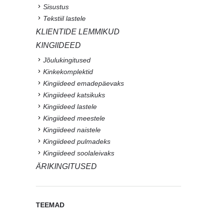
Sisustus
Tekstiil lastele
KLIENTIDE LEMMIKUD
KINGIIDEED
Jõulukingitused
Kinkekomplektid
Kingiideed emadepäevaks
Kingiideed katsikuks
Kingiideed lastele
Kingiideed meestele
Kingiideed naistele
Kingiideed pulmadeks
Kingiideed soolaleivaks
ÄRIKINGITUSED
TEEMAD