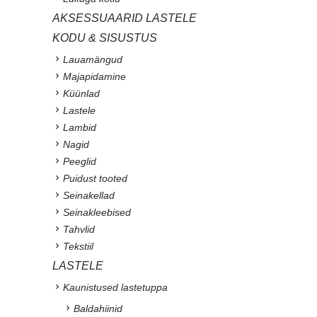
AKSESSUAARID LASTELE
KODU & SISUSTUS
Lauamängud
Majapidamine
Küünlad
Lastele
Lambid
Nagid
Peeglid
Puidust tooted
Seinakellad
Seinakleebised
Tahvlid
Tekstiil
LASTELE
Kaunistused lastetuppa
Baldahiinid