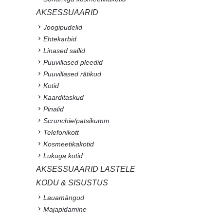
AKSESSUAARID
Joogipudelid
Ehtekarbid
Linased sallid
Puuvillased pleedid
Puuvillased rätikud
Kotid
Kaarditaskud
Pinalid
Scrunchie/patsikumm
Telefonikott
Kosmeetikakotid
Lukuga kotid
AKSESSUAARID LASTELE
KODU & SISUSTUS
Lauamängud
Majapidamine