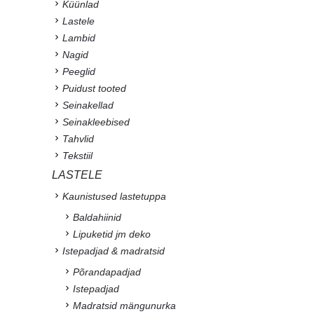
Küünlad
Lastele
Lambid
Nagid
Peeglid
Puidust tooted
Seinakellad
Seinakleebised
Tahvlid
Tekstiil
LASTELE
Kaunistused lastetuppa
Baldahiinid
Lipuketid jm deko
Istepadjad & madratsid
Põrandapadjad
Istepadjad
Madratsid mängunurka