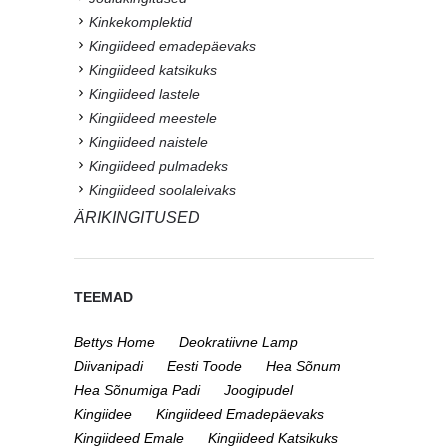
Kinkekomplektid
Kingiideed emadepäevaks
Kingiideed katsikuks
Kingiideed lastele
Kingiideed meestele
Kingiideed naistele
Kingiideed pulmadeks
Kingiideed soolaleivaks
ÄRIKINGITUSED
TEEMAD
Bettys Home
Deokratiivne Lamp
Diivanipadi
Eesti Toode
Hea Sõnum
Hea Sõnumiga Padi
Joogipudel
Kingiidee
Kingiideed Emadepäevaks
Kingiideed Emale
Kingiideed Katsikuks