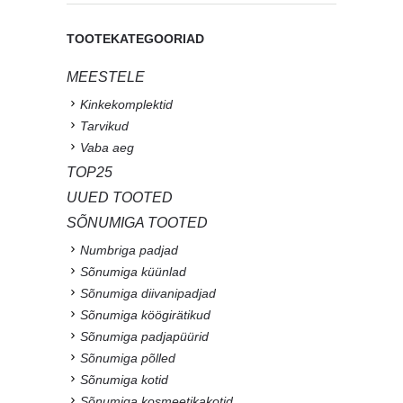
TOOTEKATEGOORIAD
MEESTELE
Kinkekomplektid
Tarvikud
Vaba aeg
TOP25
UUED TOOTED
SÕNUMIGA TOOTED
Numbriga padjad
Sõnumiga küünlad
Sõnumiga diivanipadjad
Sõnumiga köögirätikud
Sõnumiga padjapüürid
Sõnumiga põlled
Sõnumiga kotid
Sõnumiga kosmeetikakotid