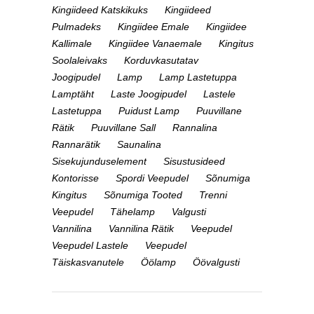
Kingiideed Katskikuks
Kingiideed
Pulmadeks
Kingiidee Emale
Kingiidee
Kallimale
Kingiidee Vanaemale
Kingitus
Soolaleivaks
Korduvkasutatav
Joogipudel
Lamp
Lamp Lastetuppa
Lamptäht
Laste Joogipudel
Lastele
Lastetuppa
Puidust Lamp
Puuvillane
Rätik
Puuvillane Sall
Rannalina
Rannarätik
Saunalina
Sisekujunduselement
Sisustusideed
Kontorisse
Spordi Veepudel
Sõnumiga
Kingitus
Sõnumiga Tooted
Trenni
Veepudel
Tähelamp
Valgusti
Vannilina
Vannilina Rätik
Veepudel
Veepudel Lastele
Veepudel
Täiskasvanutele
Öölamp
Öövalgusti