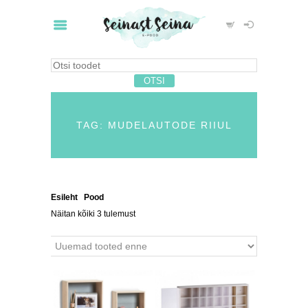
TAG: MUDELAUTODE RIIUL
Esileht
/
Pood
/ Tooted siltidega “mudelautode riiul”
Näitan kõiki 3 tulemust