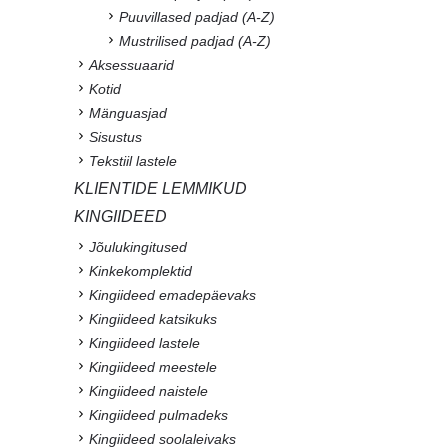
Puuvillased padjad (A-Z)
Mustrilised padjad (A-Z)
Aksessuaarid
Kotid
Mänguasjad
Sisustus
Tekstiil lastele
KLIENTIDE LEMMIKUD
KINGIIDEED
Jõulukingitused
Kinkekomplektid
Kingiideed emadepäevaks
Kingiideed katsikuks
Kingiideed lastele
Kingiideed meestele
Kingiideed naistele
Kingiideed pulmadeks
Kingiideed soolaleivaks