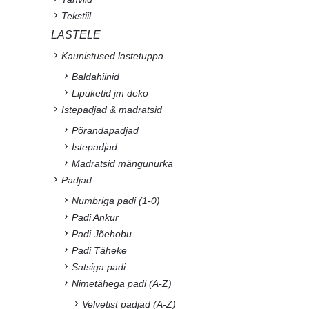
Tekstiil
LASTELE
Kaunistused lastetuppa
Baldahiinid
Lipuketid jm deko
Istepadjad & madratsid
Põrandapadjad
Istepadjad
Madratsid mängunurka
Padjad
Numbriga padi (1-0)
Padi Ankur
Padi Jõehobu
Padi Täheke
Satsiga padi
Nimetähega padi (A-Z)
Velvetist padjad (A-Z)