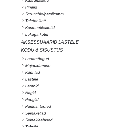
Kaarditaskud
Pinalid
Scrunchie/patsikumm
Telefonikott
Kosmeetikakotid
Lukuga kotid
AKSESSUAARID LASTELE
KODU & SISUSTUS
Lauamängud
Majapidamine
Küünlad
Lastele
Lambid
Nagid
Peeglid
Puidust tooted
Seinakellad
Seinakleebised
Tahvlid