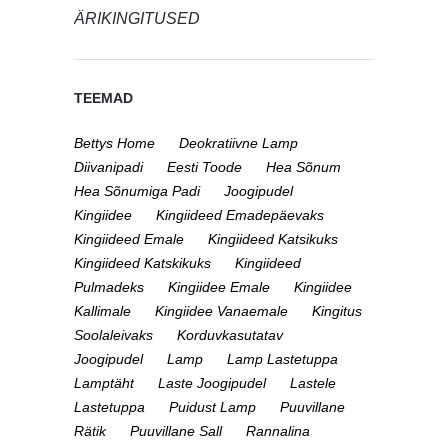
ÄRIKINGITUSED
TEEMAD
Bettys Home
Deokratiivne Lamp
Diivanipadi
Eesti Toode
Hea Sõnum
Hea Sõnumiga Padi
Joogipudel
Kingiidee
Kingiideed Emadepäevaks
Kingiideed Emale
Kingiideed Katsikuks
Kingiideed Katskikuks
Kingiideed
Pulmadeks
Kingiidee Emale
Kingiidee
Kallimale
Kingiidee Vanaemale
Kingitus
Soolaleivaks
Korduvkasutatav
Joogipudel
Lamp
Lamp Lastetuppa
Lamptäht
Laste Joogipudel
Lastele
Lastetuppa
Puidust Lamp
Puuvillane
Rätik
Puuvillane Sall
Rannalina