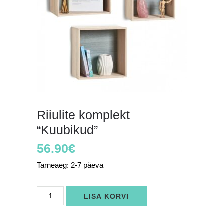
Riiulite komplekt
“Kuubikud”
56.90
€
Tarneaeg: 2-7 päeva
Riiulite
LISA KORVI
komplekt
"Kuubikud"
kogus