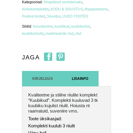
Kategooriad:
Kingiideed soolaleivaks
,
Kinkekomplektid
,
KODU & SISUSTUS
,
Majapidamine
,
Puidust tooted
,
Sisustus
,
UUED TOOTED
Sildid:
hoiustamine
,
kuubikud
,
kuubikuriiul
,
kuubikuriiulid
,
mudelautode riiul
,
riiul
JAGA
KIRJELDUS
LISAINFO
Kvaliteetne ja stiilne riiulite komplekt
“Kuubikud”. Komplekti kuuluvad 3 tk
kuubiku kujulist riiulit. Hoiusta nt
raamatuid, suveniire vms.
Toote üksikasjad:
Komplekti kuulub 3 riiulit
Värv: hall