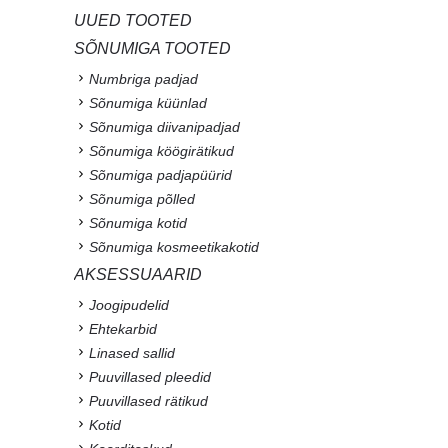
UUED TOOTED
SÕNUMIGA TOOTED
Numbriga padjad
Sõnumiga küünlad
Sõnumiga diivanipadjad
Sõnumiga köögirätikud
Sõnumiga padjapüürid
Sõnumiga põlled
Sõnumiga kotid
Sõnumiga kosmeetikakotid
AKSESSUAARID
Joogipudelid
Ehtekarbid
Linased sallid
Puuvillased pleedid
Puuvillased rätikud
Kotid