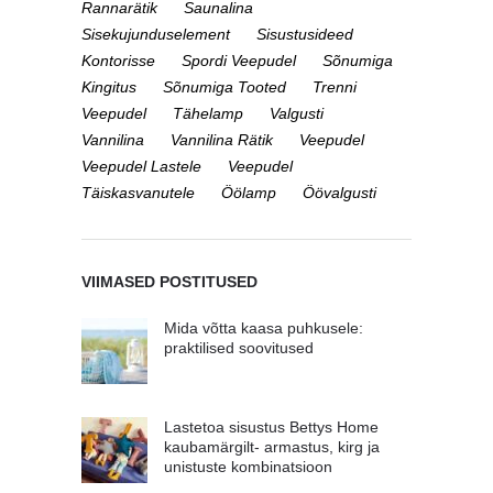
Rannarätik
Saunalina
Sisekujunduselement
Sisustusideed
Kontorisse
Spordi Veepudel
Sõnumiga
Kingitus
Sõnumiga Tooted
Trenni
Veepudel
Tähelamp
Valgusti
Vannilina
Vannilina Rätik
Veepudel
Veepudel Lastele
Veepudel
Täiskasvanutele
Öölamp
Öövalgusti
VIIMASED POSTITUSED
Mida võtta kaasa puhkusele:
praktilised soovitused
Lastetoa sisustus Bettys Home
kaubamärgilt- armastus, kirg ja
unistuste kombinatsioon