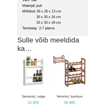
Materjal: puit
Mõõdud: 26 x 26 x 13 cm
30 x 30 x 16 cm
33 x 33 x 18 cm
Tarneaeg: 2-7 päeva
Sulle võib meeldida
ka…
Seinariiul, valge
Veiniriiul, bambus
31.90
€
36.90
€