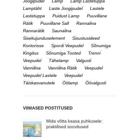
Joogipudel
Lamp
Lamp Lastetuppa
Lamptäht
Laste Joogipudel
Lastele
Lastetuppa
Puidust Lamp
Puuvillane
Rätik
Puuvillane Sall
Rannalina
Rannarätik
Saunalina
Sisekujunduselement
Sisustusideed
Kontorisse
Spordi Veepudel
Sõnumiga
Kingitus
Sõnumiga Tooted
Trenni
Veepudel
Tähelamp
Valgusti
Vannilina
Vannilina Rätik
Veepudel
Veepudel Lastele
Veepudel
Täiskasvanutele
Öölamp
Öövalgusti
VIIMASED POSTITUSED
Mida võtta kaasa puhkusele:
praktilised soovitused