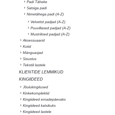
Padi Täheke
Satsiga padi
Nimetähega padi (A-Z)
Velvetist padjad (A-Z)
Puuvillased padjad (A-Z)
Mustrilised padjad (A-Z)
Aksessuaarid
Kotid
Mänguasjad
Sisustus
Tekstiil lastele
KLIENTIDE LEMMIKUD
KINGIIDEED
Jõulukingitused
Kinkekomplektid
Kingiideed emadepäevaks
Kingiideed katsikuks
Kingiideed lastele