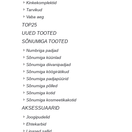
Kinkekomplektid
Tarvikud
Vaba aeg
TOP25
UUED TOOTED
SÕNUMIGA TOOTED
Numbriga padjad
Sõnumiga küünlad
Sõnumiga diivanipadjad
Sõnumiga köögirätikud
Sõnumiga padjapüürid
Sõnumiga põlled
Sõnumiga kotid
Sõnumiga kosmeetikakotid
AKSESSUAARID
Joogipudelid
Ehtekarbid
Linased sallid