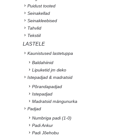
Puidust tooted
Seinakellad
Seinakleebised
Tahvlid
Tekstiil
LASTELE
Kaunistused lastetuppa
Baldahiinid
Lipuketid jm deko
Istepadjad & madratsid
Põrandapadjad
Istepadjad
Madratsid mängunurka
Padjad
Numbriga padi (1-0)
Padi Ankur
Padi Jõehobu