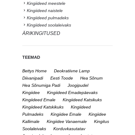
Kingiideed meestele
Kingiideed naistele
Kingiideed pulmadeks
Kingiideed soolaleivaks
ÄRIKINGITUSED
TEEMAD
Bettys Home
Deokratiivne Lamp
Diivanipadi
Eesti Toode
Hea Sõnum
Hea Sõnumiga Padi
Joogipudel
Kingiidee
Kingiideed Emadepäevaks
Kingiideed Emale
Kingiideed Katsikuks
Kingiideed Katskikuks
Kingiideed
Pulmadeks
Kingiidee Emale
Kingiidee
Kallimale
Kingiidee Vanaemale
Kingitus
Soolaleivaks
Korduvkasutatav