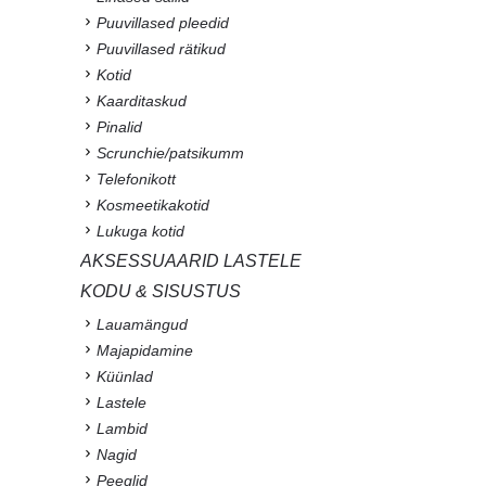
Puuvillased pleedid
Puuvillased rätikud
Kotid
Kaarditaskud
Pinalid
Scrunchie/patsikumm
Telefonikott
Kosmeetikakotid
Lukuga kotid
AKSESSUAARID LASTELE
KODU & SISUSTUS
Lauamängud
Majapidamine
Küünlad
Lastele
Lambid
Nagid
Peeglid