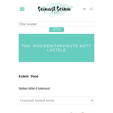
TAG: HÜGIEENITARVIKUTE KOTT
LASTELE
Esileht
/
Pood
/ Tooted siltidega “hügieenitarvikute
kott lastele”
Näitan kõiki 6 tulemust