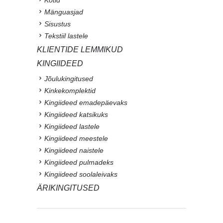
Mänguasjad
Sisustus
Tekstiil lastele
KLIENTIDE LEMMIKUD
KINGIIDEED
Jõulukingitused
Kinkekomplektid
Kingiideed emadepäevaks
Kingiideed katsikuks
Kingiideed lastele
Kingiideed meestele
Kingiideed naistele
Kingiideed pulmadeks
Kingiideed soolaleivaks
ÄRIKINGITUSED