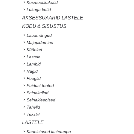
Kosmeetikakotid
Lukuga kotid
AKSESSUAARID LASTELE
KODU & SISUSTUS
Lauamängud
Majapidamine
Küünlad
Lastele
Lambid
Nagid
Peeglid
Puidust tooted
Seinakellad
Seinakleebised
Tahvlid
Tekstiil
LASTELE
Kaunistused lastetuppa