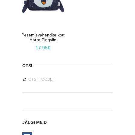
Pesemisvahendite kott
Härra Pingviin
17.95
€
OTSI
JÄLGI MEID