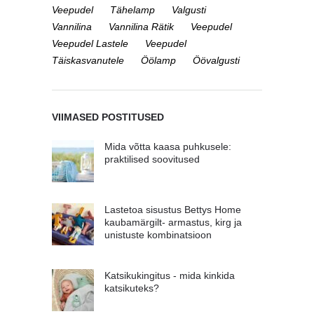
Veepudel
Tähelamp
Valgusti
Vannilina
Vannilina Rätik
Veepudel
Veepudel Lastele
Veepudel
Täiskasvanutele
Öölamp
Öövalgusti
VIIMASED POSTITUSED
Mida võtta kaasa puhkusele:
praktilised soovitused
Lastetoa sisustus Bettys Home
kaubamärgilt- armastus, kirg ja
unistuste kombinatsioon
Katsikukingitus - mida kinkida
katsikuteks?