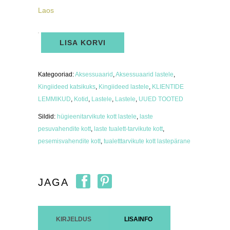
Laos
Pesemisvahendite
LISA KORVI
kott
Vallatu
Ahv
kogus
Kategooriad:
Aksessuaarid
,
Aksessuaarid lastele
,
Kingiideed katsikuks
,
Kingiideed lastele
,
KLIENTIDE
LEMMIKUD
,
Kotid
,
Lastele
,
Lastele
,
UUED TOOTED
Sildid:
hügieenitarvikute kott lastele
,
laste
pesuvahendite kott
,
laste tualett-tarvikute kott
,
pesemisvahendite kott
,
tualetttarvikute kott lastepärane
JAGA
KIRJELDUS
LISAINFO