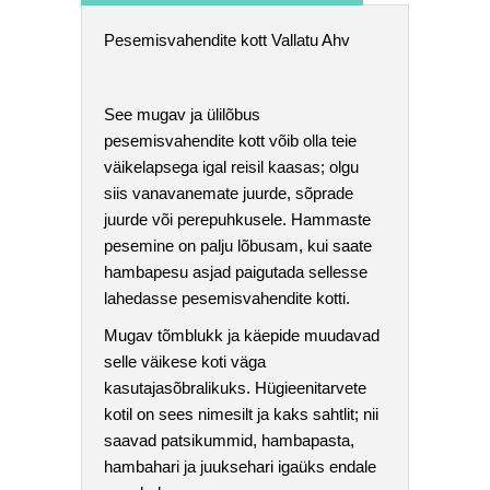
Pesemisvahendite kott Vallatu Ahv
See mugav ja ülilõbus
pesemisvahendite kott võib olla teie
väikelapsega igal reisil kaasas; olgu
siis vanavanemate juurde, sõprade
juurde või perepuhkusele. Hammaste
pesemine on palju lõbusam, kui saate
hambapesu asjad paigutada sellesse
lahedasse pesemisvahendite kotti.
Mugav tõmblukk ja käepide muudavad
selle väikese koti väga
kasutajasõbralikuks. Hügieenitarvete
kotil on sees nimesilt ja kaks sahtlit; nii
saavad patsikummid, hambapasta,
hambahari ja juuksehari igaüks endale