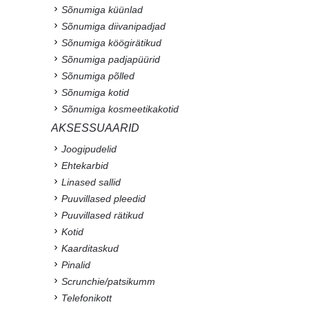
Sõnumiga küünlad
Sõnumiga diivanipadjad
Sõnumiga köögirätikud
Sõnumiga padjapüürid
Sõnumiga põlled
Sõnumiga kotid
Sõnumiga kosmeetikakotid
AKSESSUAARID
Joogipudelid
Ehtekarbid
Linased sallid
Puuvillased pleedid
Puuvillased rätikud
Kotid
Kaarditaskud
Pinalid
Scrunchie/patsikumm
Telefonikott