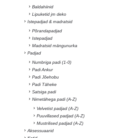
Baldahiinid
Lipuketid jm deko
Istepadjad & madratsid
Põrandapadjad
Istepadjad
Madratsid mängunurka
Padjad
Numbriga padi (1-0)
Padi Ankur
Padi Jõehobu
Padi Täheke
Satsiga padi
Nimetähega padi (A-Z)
Velvetist padjad (A-Z)
Puuvillased padjad (A-Z)
Mustrilised padjad (A-Z)
Aksessuaarid
Kotid