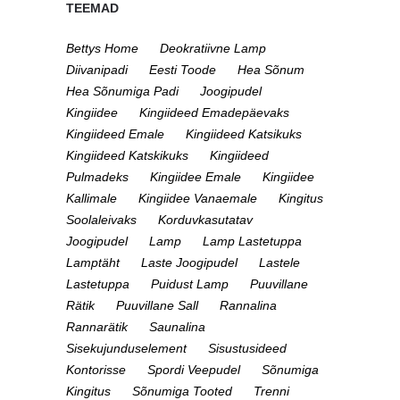
TEEMAD
Bettys Home
Deokratiivne Lamp
Diivanipadi
Eesti Toode
Hea Sõnum
Hea Sõnumiga Padi
Joogipudel
Kingiidee
Kingiideed Emadepäevaks
Kingiideed Emale
Kingiideed Katsikuks
Kingiideed Katskikuks
Kingiideed
Pulmadeks
Kingiidee Emale
Kingiidee
Kallimale
Kingiidee Vanaemale
Kingitus
Soolaleivaks
Korduvkasutatav
Joogipudel
Lamp
Lamp Lastetuppa
Lamptäht
Laste Joogipudel
Lastele
Lastetuppa
Puidust Lamp
Puuvillane
Rätik
Puuvillane Sall
Rannalina
Rannarätik
Saunalina
Sisekujunduselement
Sisustusideed
Kontorisse
Spordi Veepudel
Sõnumiga
Kingitus
Sõnumiga Tooted
Trenni