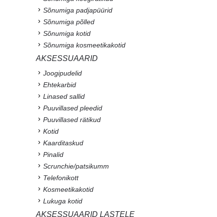
Sõnumiga padjapüürid
Sõnumiga põlled
Sõnumiga kotid
Sõnumiga kosmeetikakotid
AKSESSUAARID
Joogipudelid
Ehtekarbid
Linased sallid
Puuvillased pleedid
Puuvillased rätikud
Kotid
Kaarditaskud
Pinalid
Scrunchie/patsikumm
Telefonikott
Kosmeetikakotid
Lukuga kotid
AKSESSUAARID LASTELE