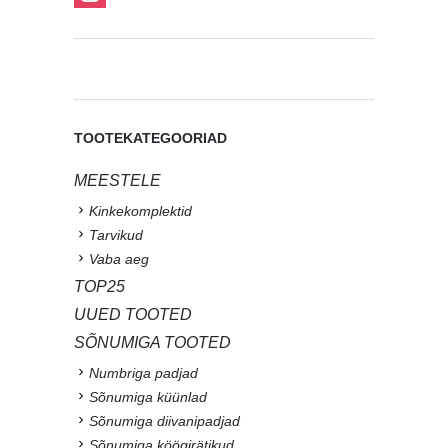
TOOTEKATEGOORIAD
MEESTELE
Kinkekomplektid
Tarvikud
Vaba aeg
TOP25
UUED TOOTED
SÕNUMIGA TOOTED
Numbriga padjad
Sõnumiga küünlad
Sõnumiga diivanipadjad
Sõnumiga köögirätikud