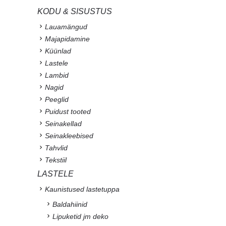
KODU & SISUSTUS
Lauamängud
Majapidamine
Küünlad
Lastele
Lambid
Nagid
Peeglid
Puidust tooted
Seinakellad
Seinakleebised
Tahvlid
Tekstiil
LASTELE
Kaunistused lastetuppa
Baldahiinid
Lipuketid jm deko