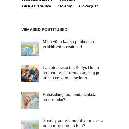
Täiskasvanutele
Öölamp
Öövalgusti
VIIMASED POSTITUSED
Mida võtta kaasa puhkusele:
praktilised soovitused
Lastetoa sisustus Bettys Home
kaubamärgilt- armastus, kirg ja
unistuste kombinatsioon
Katsikukingitus - mida kinkida
katsikuteks?
Sunday puuvillane rätik - mis see
on ja miks see on hea?