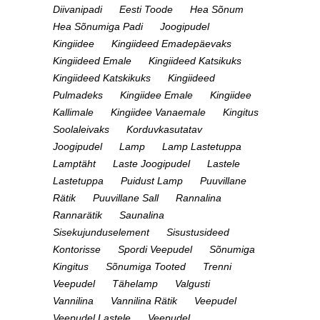
Diivanipadi
Eesti Toode
Hea Sõnum
Hea Sõnumiga Padi
Joogipudel
Kingiidee
Kingiideed Emadepäevaks
Kingiideed Emale
Kingiideed Katsikuks
Kingiideed Katskikuks
Kingiideed
Pulmadeks
Kingiidee Emale
Kingiidee
Kallimale
Kingiidee Vanaemale
Kingitus
Soolaleivaks
Korduvkasutatav
Joogipudel
Lamp
Lamp Lastetuppa
Lamptäht
Laste Joogipudel
Lastele
Lastetuppa
Puidust Lamp
Puuvillane
Rätik
Puuvillane Sall
Rannalina
Rannarätik
Saunalina
Sisekujunduselement
Sisustusideed
Kontorisse
Spordi Veepudel
Sõnumiga
Kingitus
Sõnumiga Tooted
Trenni
Veepudel
Tähelamp
Valgusti
Vannilina
Vannilina Rätik
Veepudel
Veepudel Lastele
Veepudel