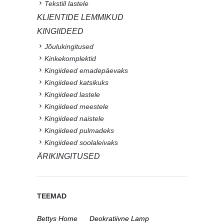
Tekstiil lastele
KLIENTIDE LEMMIKUD
KINGIIDEED
Jõulukingitused
Kinkekomplektid
Kingiideed emadepäevaks
Kingiideed katsikuks
Kingiideed lastele
Kingiideed meestele
Kingiideed naistele
Kingiideed pulmadeks
Kingiideed soolaleivaks
ÄRIKINGITUSED
TEEMAD
Bettys Home
Deokratiivne Lamp