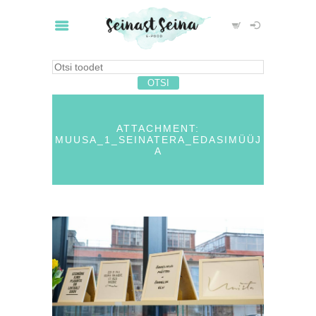
ATTACHMENT:
MUUSA_1_SEINATERA_EDASIMÜÜJ
A