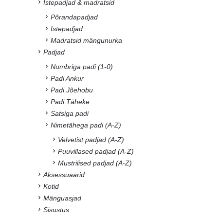
Istepadjad & madratsid
Põrandapadjad
Istepadjad
Madratsid mängunurka
Padjad
Numbriga padi (1-0)
Padi Ankur
Padi Jõehobu
Padi Täheke
Satsiga padi
Nimetähega padi (A-Z)
Velvetist padjad (A-Z)
Puuvillased padjad (A-Z)
Mustrilised padjad (A-Z)
Aksessuaarid
Kotid
Mänguasjad
Sisustus