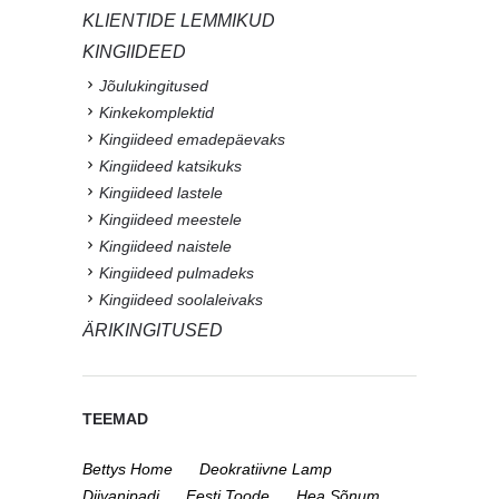
KLIENTIDE LEMMIKUD
KINGIIDEED
Jõulukingitused
Kinkekomplektid
Kingiideed emadepäevaks
Kingiideed katsikuks
Kingiideed lastele
Kingiideed meestele
Kingiideed naistele
Kingiideed pulmadeks
Kingiideed soolaleivaks
ÄRIKINGITUSED
TEEMAD
Bettys Home
Deokratiivne Lamp
Diivanipadi
Eesti Toode
Hea Sõnum