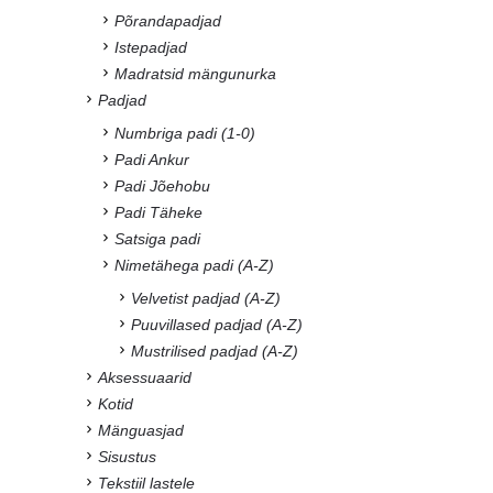
Põrandapadjad
Istepadjad
Madratsid mängunurka
Padjad
Numbriga padi (1-0)
Padi Ankur
Padi Jõehobu
Padi Täheke
Satsiga padi
Nimetähega padi (A-Z)
Velvetist padjad (A-Z)
Puuvillased padjad (A-Z)
Mustrilised padjad (A-Z)
Aksessuaarid
Kotid
Mänguasjad
Sisustus
Tekstiil lastele