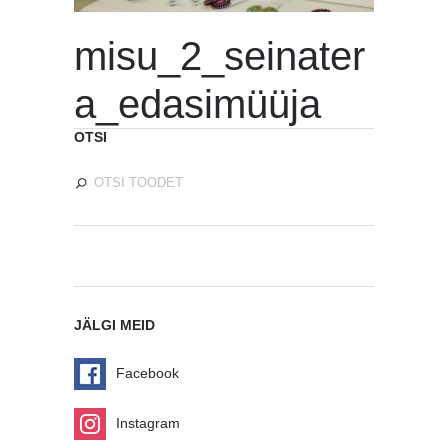
misu_2_seinater
a_edasimüüja
OTSI
JÄLGI MEID
Facebook
Instagram