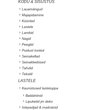
KODU & SISUSTUS
Lauamängud
Majapidamine
Küünlad
Lastele
Lambid
Nagid
Peeglid
Puidust tooted
Seinakellad
Seinakleebised
Tahvlid
Tekstiil
LASTELE
Kaunistused lastetuppa
Baldahiinid
Lipuketid jm deko
Istepadjad & madratsid