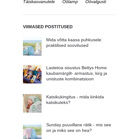
Täiskasvanutele
Öölamp
Öövalgusti
VIIMASED POSTITUSED
Mida võtta kaasa puhkusele:
praktilised soovitused
Lastetoa sisustus Bettys Home
kaubamärgilt- armastus, kirg ja
unistuste kombinatsioon
Katsikukingitus - mida kinkida
katsikuteks?
Sunday puuvillane rätik - mis see
on ja miks see on hea?