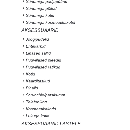
Sõnumiga padjapüürid
Sõnumiga põlled
Sõnumiga kotid
Sõnumiga kosmeetikakotid
AKSESSUAARID
Joogipudelid
Ehtekarbid
Linased sallid
Puuvillased pleedid
Puuvillased rätikud
Kotid
Kaarditaskud
Pinalid
Scrunchie/patsikumm
Telefonikott
Kosmeetikakotid
Lukuga kotid
AKSESSUAARID LASTELE