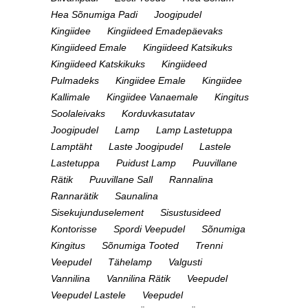
Hea Sõnumiga Padi
Joogipudel
Kingiidee
Kingiideed Emadepäevaks
Kingiideed Emale
Kingiideed Katsikuks
Kingiideed Katskikuks
Kingiideed
Pulmadeks
Kingiidee Emale
Kingiidee
Kallimale
Kingiidee Vanaemale
Kingitus
Soolaleivaks
Korduvkasutatav
Joogipudel
Lamp
Lamp Lastetuppa
Lamptäht
Laste Joogipudel
Lastele
Lastetuppa
Puidust Lamp
Puuvillane
Rätik
Puuvillane Sall
Rannalina
Rannarätik
Saunalina
Sisekujunduselement
Sisustusideed
Kontorisse
Spordi Veepudel
Sõnumiga
Kingitus
Sõnumiga Tooted
Trenni
Veepudel
Tähelamp
Valgusti
Vannilina
Vannilina Rätik
Veepudel
Veepudel Lastele
Veepudel