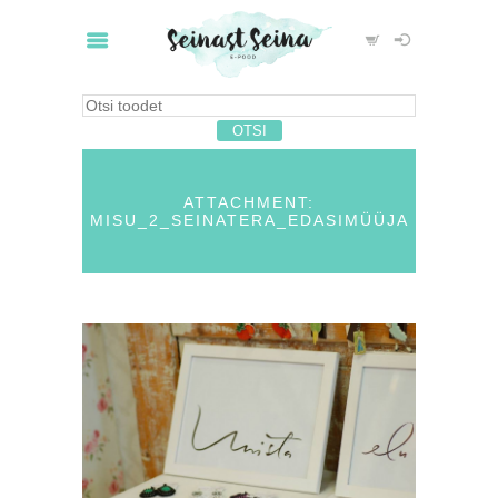
ATTACHMENT:
MISU_2_SEINATERA_EDASIMÜÜJA