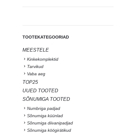
TOOTEKATEGOORIAD
MEESTELE
Kinkekomplektid
Tarvikud
Vaba aeg
TOP25
UUED TOOTED
SÕNUMIGA TOOTED
Numbriga padjad
Sõnumiga küünlad
Sõnumiga diivanipadjad
Sõnumiga köögirätikud