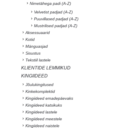
Nimetähega padi (A-Z)
Velvetist padjad (A-Z)
Puuvillased padjad (A-Z)
Mustrilised padjad (A-Z)
Aksessuaarid
Kotid
Mänguasjad
Sisustus
Tekstiil lastele
KLIENTIDE LEMMIKUD
KINGIIDEED
Jõulukingitused
Kinkekomplektid
Kingiideed emadepäevaks
Kingiideed katsikuks
Kingiideed lastele
Kingiideed meestele
Kingiideed naistele