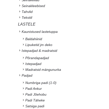
Seinakleebised
Tahvlid
Tekstiil
LASTELE
Kaunistused lastetuppa
Baldahiinid
Lipuketid jm deko
Istepadjad & madratsid
Põrandapadjad
Istepadjad
Madratsid mängunurka
Padjad
Numbriga padi (1-0)
Padi Ankur
Padi Jõehobu
Padi Täheke
Satsiga padi