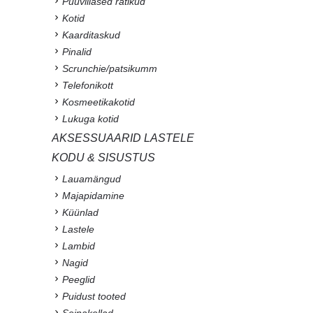
Puuvillased rätikud
Kotid
Kaarditaskud
Pinalid
Scrunchie/patsikumm
Telefonikott
Kosmeetikakotid
Lukuga kotid
AKSESSUAARID LASTELE
KODU & SISUSTUS
Lauamängud
Majapidamine
Küünlad
Lastele
Lambid
Nagid
Peeglid
Puidust tooted
Seinakellad