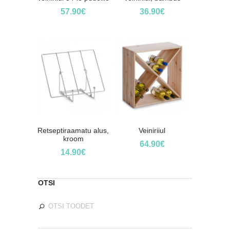
57.90
€
36.90
€
Retseptiraamatu alus,
Veiniriiul
kroom
64.90
€
14.90
€
OTSI