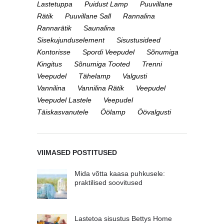
Lastetuppa
Puidust Lamp
Puuvillane
Rätik
Puuvillane Sall
Rannalina
Rannarätik
Saunalina
Sisekujunduselement
Sisustusideed
Kontorisse
Spordi Veepudel
Sõnumiga
Kingitus
Sõnumiga Tooted
Trenni
Veepudel
Tähelamp
Valgusti
Vannilina
Vannilina Rätik
Veepudel
Veepudel Lastele
Veepudel
Täiskasvanutele
Öölamp
Öövalgusti
VIIMASED POSTITUSED
Mida võtta kaasa puhkusele:
praktilised soovitused
Lastetoa sisustus Bettys Home