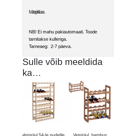
Materjal: klaas
NB! Ei mahu pakiautomaati. Toode
tarnitakse kulleriga.
Tarneaeg: 2-7 päeva.
Sulle võib meeldida
ka…
Veiniriiul 54-le pudelile
Veiniriiul, bambus