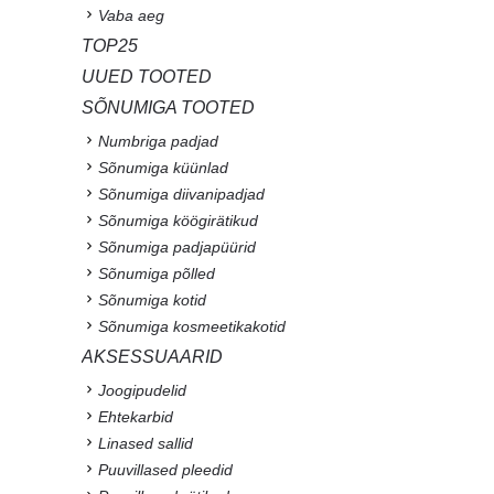
Vaba aeg
TOP25
UUED TOOTED
SÕNUMIGA TOOTED
Numbriga padjad
Sõnumiga küünlad
Sõnumiga diivanipadjad
Sõnumiga köögirätikud
Sõnumiga padjapüürid
Sõnumiga põlled
Sõnumiga kotid
Sõnumiga kosmeetikakotid
AKSESSUAARID
Joogipudelid
Ehtekarbid
Linased sallid
Puuvillased pleedid