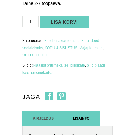
Tarne 2-7 tööpäeva.
Pritsmekaitse/pliidiplaadi
LISA KORVI
kate
"vürtsid"
kogus
Kategooriad:
Ei sobi pakiautomaati
,
Kingiideed
soolaleivaks
,
KODU & SISUSTUS
,
Majapidamine
,
UUED TOOTED
Sildid:
klaasist pritsmekaitse
,
pliidikate
,
pliidiplaadi
kate
,
pritsmekaitse
JAGA
KIRJELDUS
LISAINFO