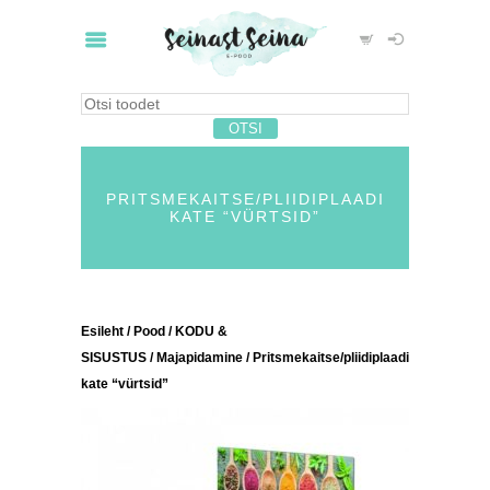
PRITSMEKAITSE/PLIIDIPLAADI
KATE “VÜRTSID”
Esileht
/
Pood
/
KODU &
SISUSTUS
/
Majapidamine
/ Pritsmekaitse/pliidiplaadi
kate “vürtsid”