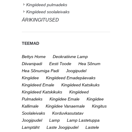
Kingiideed pulmadeks
Kingiideed soolaleivaks
ÄRIKINGITUSED
TEEMAD
Bettys Home
Deokratiivne Lamp
Diivanipadi
Eesti Toode
Hea Sõnum
Hea Sõnumiga Padi
Joogipudel
Kingiidee
Kingiideed Emadepäevaks
Kingiideed Emale
Kingiideed Katsikuks
Kingiideed Katskikuks
Kingiideed
Pulmadeks
Kingiidee Emale
Kingiidee
Kallimale
Kingiidee Vanaemale
Kingitus
Soolaleivaks
Korduvkasutatav
Joogipudel
Lamp
Lamp Lastetuppa
Lamptäht
Laste Joogipudel
Lastele