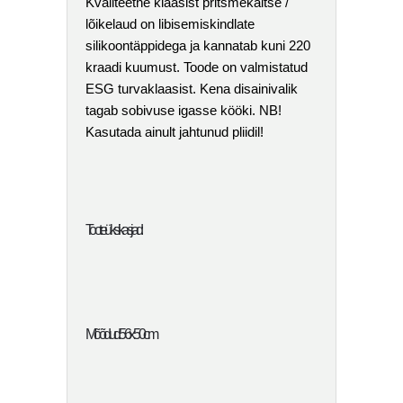
Kvaliteetne klaasist pritsmekaitse /
lõikelaud on libisemiskindlate
silikoontäppidega ja kannatab kuni 220
kraadi kuumust. Toode on valmistatud
ESG turvaklaasist. Kena disainivalik
tagab sobivuse igasse kööki. NB!
Kasutada ainult jahtunud pliidil!
Toote üksikasjad:
Mõõdud: 56 x 50 cm