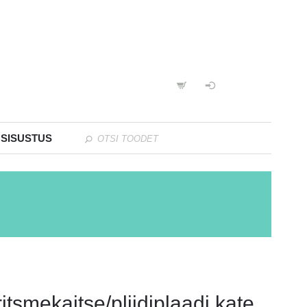
 SISUSTUS
itsmekaitse/pliidiplaadi kate