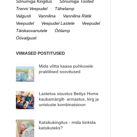
Sõnumiga Kingitus
Sõnumiga Tooted
Trenni Veepudel
Tähelamp
Valgusti
Vannilina
Vannilina Rätik
Veepudel
Veepudel Lastele
Veepudel
Täiskasvanutele
Öölamp
Öövalgusti
VIIMASED POSTITUSED
Mida võtta kaasa puhkusele:
praktilised soovitused
Lastetoa sisustus Bettys Home
kaubamärgilt- armastus, kirg ja
unistuste kombinatsioon
Katsikukingitus - mida kinkida
katsikuteks?