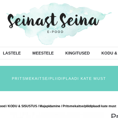
LASTELE
MEESTELE
KINGITUSED
KODU &
PRITSMEKAITSE/PLIIDIPLAADI KATE MUST
ood
/
KODU & SISUSTUS
/
Majapidamine
/ Pritsmekaitse/pliidiplaadi kate must
Pr