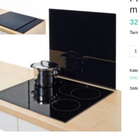
m
32
Tarn
Prit
kat
mus
kog
Kate
SIS
Sildi