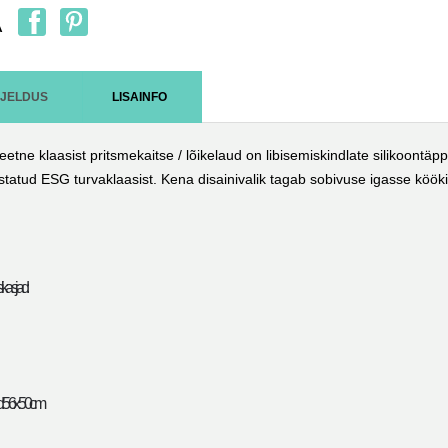
A
RJELDUS
LISAINFO
teetne klaasist pritsmekaitse / lõikelaud on libisemiskindlate silikoon
statud ESG turvaklaasist. Kena disainivalik tagab sobivuse igasse kööki.
ikasjad:
56 x 50 cm