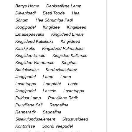
Bettys Home
Deokratiivne Lamp
Diivanipadi
Eesti Toode
Hea
Sõnum
Hea Sõnumiga Padi
Joogipudel
Kingiidee
Kingiideed
Emadepäevaks
Kingiideed Emale
Kingiideed Katsikuks
Kingiideed
Katskikuks
Kingiideed Pulmadeks
Kingiidee Emale
Kingiidee Kallimale
Kingiidee Vanaemale
Kingitus
Soolaleivaks
Korduvkasutatav
Joogipudel
Lamp
Lamp
Lastetuppa
Lamptäht
Laste
Joogipudel
Lastele
Lastetuppa
Puidust Lamp
Puuvillane Rätik
Puuvillane Sall
Rannalina
Rannarätik
Saunalina
Sisekujunduselement
Sisustusideed
Kontorisse
Spordi Veepudel