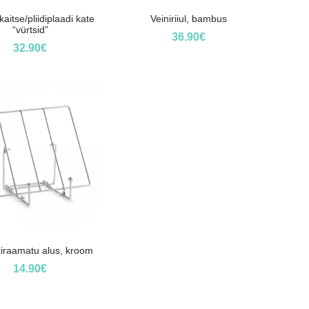
aitse/pliidiplaadi kate
Veiniriiul, bambus
“vürtsid”
36.90
€
32.90
€
iraamatu alus, kroom
14.90
€