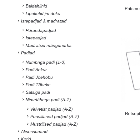
Baldahiinid
Pritsmek
Lipuketid jm deko
Istepadjad & madratsid
Põrandapadjad
Istepadjad
Madratsid mängunurka
Padjad
Numbriga padi (1-0)
Padi Ankur
Padi Jõehobu
Padi Täheke
Satsiga padi
Nimetähega padi (A-Z)
Velvetist padjad (A-Z)
Retsept
Puuvillased padjad (A-Z)
Mustrilised padjad (A-Z)
Aksessuaarid
Kotid