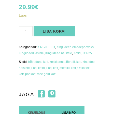
29.99
€
Laos
LOQI
LISA KORVI
kott
Silver
&
Rose
Gold
Kategooriad:
KINGIIDEED
,
Kingiideed emadepäevaks
,
metallikvärv
kogus
Kingiideed lastele
,
Kingiideed naistele
,
Kotid
,
TOP25
Sildid:
hõbedane kott
,
keskkonnasõbralik kott
,
kingidee
naistele
,
Loqi kotid
,
Loqi kott
,
metallik kott
,
Oeko tex
kott
,
poekott
,
rose gold kott
JAGA
KIRJELDUS
LISAINFO