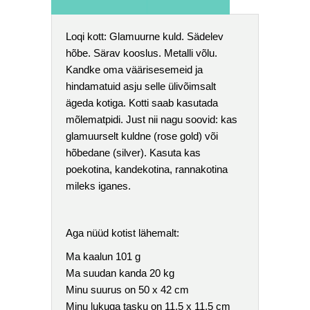
Loqi kott: Glamuurne kuld. Sädelev
hõbe. Särav kooslus. Metalli võlu.
Kandke oma väärisesemeid ja
hindamatuid asju selle ülivõimsalt
ägeda kotiga. Kotti saab kasutada
mõlematpidi. Just nii nagu soovid: kas
glamuurselt kuldne (rose gold) või
hõbedane (silver). Kasuta kas
poekotina, kandekotina, rannakotina
mileks iganes.
Aga nüüd kotist lähemalt:
Ma kaalun 101 g
Ma suudan kanda 20 kg
Minu suurus on 50 x 42 cm
Minu lukuga tasku on 11,5 x 11,5 cm