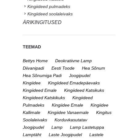
Kingiideed pulmadeks
Kingiideed soolaleivaks
ÄRIKINGITUSED
TEEMAD
Bettys Home
Deokratiivne Lamp
Diivanipadi
Eesti Toode
Hea Sõnum
Hea Sõnumiga Padi
Joogipudel
Kingiidee
Kingiideed Emadepäevaks
Kingiideed Emale
Kingiideed Katsikuks
Kingiideed Katskikuks
Kingiideed
Pulmadeks
Kingiidee Emale
Kingiidee
Kallimale
Kingiidee Vanaemale
Kingitus
Soolaleivaks
Korduvkasutatav
Joogipudel
Lamp
Lamp Lastetuppa
Lamptäht
Laste Joogipudel
Lastele