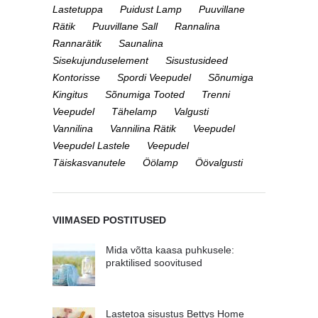
Lastetuppa
Puidust Lamp
Puuvillane
Rätik
Puuvillane Sall
Rannalina
Rannarätik
Saunalina
Sisekujunduselement
Sisustusideed
Kontorisse
Spordi Veepudel
Sõnumiga
Kingitus
Sõnumiga Tooted
Trenni
Veepudel
Tähelamp
Valgusti
Vannilina
Vannilina Rätik
Veepudel
Veepudel Lastele
Veepudel
Täiskasvanutele
Öölamp
Öövalgusti
VIIMASED POSTITUSED
Mida võtta kaasa puhkusele:
praktilised soovitused
Lastetoa sisustus Bettys Home