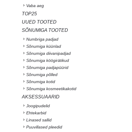
Vaba aeg
TOP25
UUED TOOTED
SÕNUMIGA TOOTED
Numbriga padjad
Sõnumiga küünlad
Sõnumiga diivanipadjad
Sõnumiga köögirätikud
Sõnumiga padjapüürid
Sõnumiga põlled
Sõnumiga kotid
Sõnumiga kosmeetikakotid
AKSESSUAARID
Joogipudelid
Ehtekarbid
Linased sallid
Puuvillased pleedid