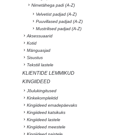
Nimetähega padi (A-Z)
Velvetist padjad (A-Z)
Puuvillased padjad (A-Z)
Mustrilised padjad (A-Z)
Aksessuaarid
Kotid
Mänguasjad
Sisustus
Tekstiil lastele
KLIENTIDE LEMMIKUD
KINGIIDEED
Jõulukingitused
Kinkekomplektid
Kingiideed emadepäevaks
Kingiideed katsikuks
Kingiideed lastele
Kingiideed meestele
Kingiideed naistele