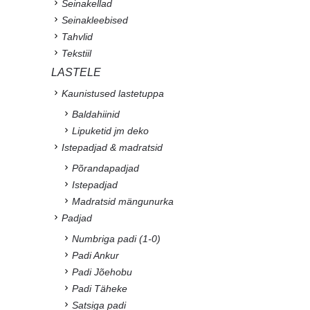
Seinakellad
Seinakleebised
Tahvlid
Tekstiil
LASTELE
Kaunistused lastetuppa
Baldahiinid
Lipuketid jm deko
Istepadjad & madratsid
Põrandapadjad
Istepadjad
Madratsid mängunurka
Padjad
Numbriga padi (1-0)
Padi Ankur
Padi Jõehobu
Padi Täheke
Satsiga padi