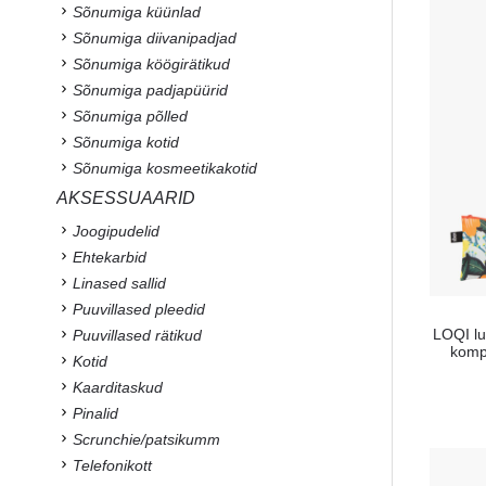
Sõnumiga küünlad
Sõnumiga diivanipadjad
Sõnumiga köögirätikud
Sõnumiga padjapüürid
Sõnumiga põlled
Sõnumiga kotid
Sõnumiga kosmeetikakotid
AKSESSUAARID
Joogipudelid
Ehtekarbid
Linased sallid
Puuvillased pleedid
LOQI lu
Puuvillased rätikud
kompl
Kotid
Kaarditaskud
Pinalid
Scrunchie/patsikumm
Telefonikott