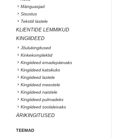
Mänguasjad
Sisustus
Tekstiil lastele
KLIENTIDE LEMMIKUD
KINGIIDEED
Jõulukingitused
Kinkekomplektid
Kingiideed emadepäevaks
Kingiideed katsikuks
Kingiideed lastele
Kingiideed meestele
Kingiideed naistele
Kingiideed pulmadeks
Kingiideed soolaleivaks
ÄRIKINGITUSED
TEEMAD