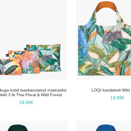
kuga kotid taaskasutatud materjalist
LOQI kandekott Wild
ekt 3 tk Thai Floral & Wild Forest
14.99
€
19.99
€