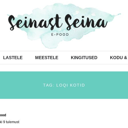
LASTELE
MEESTELE
KINGITUSED
KODU &
TAG: LOQI KOTID
ood
/ Tooted siltidega “Loqi kotid”
ki 9 tulemust