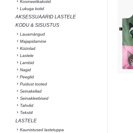
Kosmeetikakotid
Lukuga kotid
AKSESSUAARID LASTELE
KODU & SISUSTUS
Lauamängud
Majapidamine
Küünlad
Lastele
Lambid
Nagid
Peeglid
Puidust tooted
Seinakellad
Seinakleebised
Tahvlid
Tekstiil
LASTELE
Kaunistused lastetuppa