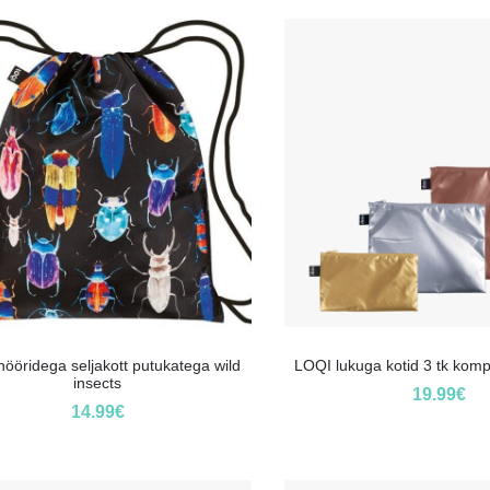
ööridega seljakott putukatega wild
LOQI lukuga kotid 3 tk kompl
insects
19.99
€
14.99
€