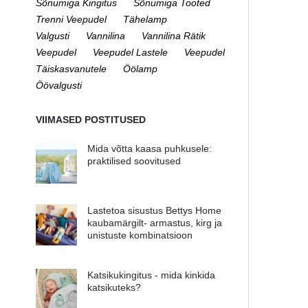
Sõnumiga Kingitus
Sõnumiga Tooted
Trenni Veepudel
Tähelamp
Valgusti
Vannilina
Vannilina Rätik
Veepudel
Veepudel Lastele
Veepudel
Täiskasvanutele
Öölamp
Öövalgusti
VIIMASED POSTITUSED
Mida võtta kaasa puhkusele:
praktilised soovitused
Lastetoa sisustus Bettys Home
kaubamärgilt- armastus, kirg ja
unistuste kombinatsioon
Katsikukingitus - mida kinkida
katsikuteks?