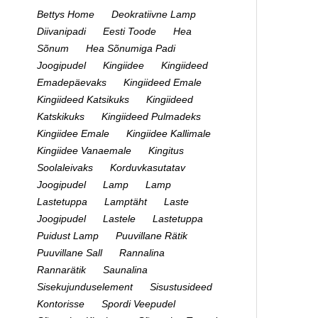
Bettys Home
Deokratiivne Lamp
Diivanipadi
Eesti Toode
Hea
Sõnum
Hea Sõnumiga Padi
Joogipudel
Kingiidee
Kingiideed
Emadepäevaks
Kingiideed Emale
Kingiideed Katsikuks
Kingiideed
Katskikuks
Kingiideed Pulmadeks
Kingiidee Emale
Kingiidee Kallimale
Kingiidee Vanaemale
Kingitus
Soolaleivaks
Korduvkasutatav
Joogipudel
Lamp
Lamp
Lastetuppa
Lamptäht
Laste
Joogipudel
Lastele
Lastetuppa
Puidust Lamp
Puuvillane Rätik
Puuvillane Sall
Rannalina
Rannarätik
Saunalina
Sisekujunduselement
Sisustusideed
Kontorisse
Spordi Veepudel