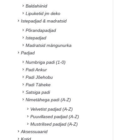
Baldahiinid
Lipuketid jm deko
Istepadjad & madratsid
Põrandapadjad
Istepadjad
Madratsid mängunurka
Padjad
Numbriga padi (1-0)
Padi Ankur
Padi Jõehobu
Padi Täheke
Satsiga padi
Nimetähega padi (A-Z)
Velvetist padjad (A-Z)
Puuvillased padjad (A-Z)
Mustrilised padjad (A-Z)
Aksessuaarid
Kotid