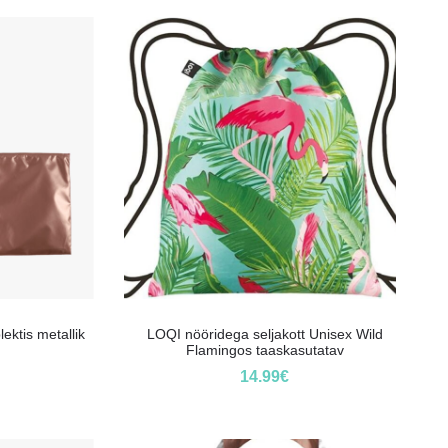
ektis metallik
LOQI nööridega seljakott Unisex Wild
Flamingos taaskasutatav
14.99
€