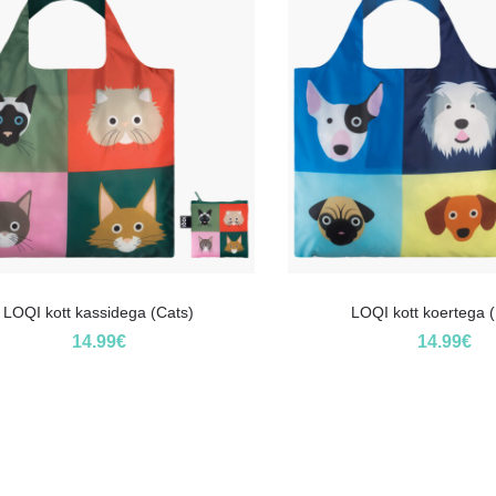
LOQI kott kassidega (Cats)
LOQI kott koertega 
14.99
€
14.99
€